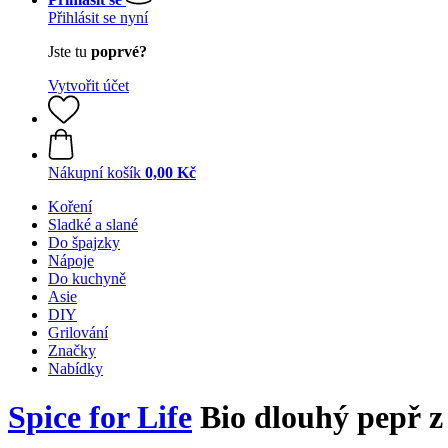
Přihlásit se nyní
Jste tu
poprvé?
Vytvořit účet
Nákupní košík
0,00 Kč
Koření
Sladké a slané
Do špajzky
Nápoje
Do kuchyně
Asie
DIY
Grilování
Značky
Nabídky
Spice for Life
Bio dlouhý pepř z 