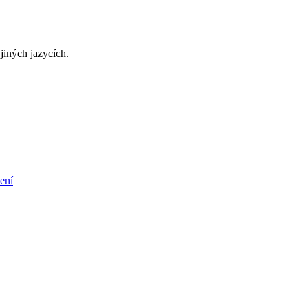
jiných jazycích.
ení