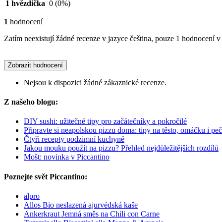
1 hvězdička
0
(0%)
1
hodnocení
Zatím neexistují žádné recenze v jazyce čeština, pouze 1 hodnocení v 
Zobrazit hodnocení
Nejsou k dispozici žádné zákaznické recenze.
Z našeho blogu:
DIY sushi: užitečné tipy pro začátečníky a pokročilé
Připravte si neapolskou pizzu doma: tipy na těsto, omáčku i peč
Čtyři recepty podzimní kuchyně
Jakou mouku použít na pizzu? Přehled nejdůležitějších rozdílů
Mošt: novinka v Piccantino
Poznejte svět Piccantino:
alpro
Allos Bio neslazená ajurvédská kaše
Ankerkraut Jemná směs na Chili con Carne