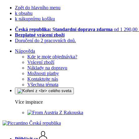
Zpět do hlavního menu
k obsahu
k nákupnímu košíku
Česká republika: Standardní doprava zdarma
od 1 290,00
Bezplatné vrácení zboží
Doručení do 2 pracovních dnů.
Nápověda
Kde je moje objednávka?
Vrácení zboží
Náklady na dopravu
Možnosti platby
Kontaktujte nás
Všechna témata
Více inspirace
Z Rakouska
Přihlásit se