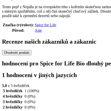
Tento pepř z Nepálu je na evropském trhu s kořením skutečnou raritou
s mírným zpožděním, což z něj činí skutečný chuťový zážitek. Dlouhý 
použít také k zjemnění dezertů nebo nápojů.
Značka (výrobce):
Spice for Life
Původ:
Asie
Recenze našich zákazníků a zákaznic
Ohodnotit produkt
hodnocení pro Spice for Life Bio dlouhý pe
1 hodnocení v jiných jazycích
5,0
z 5 hvězdiček
5 hvězdiček
1
(100%)
4 hvězdičky
0
(0%)
3 hvězdičky
0
(0%)
2 hvězdičky
0
(0%)