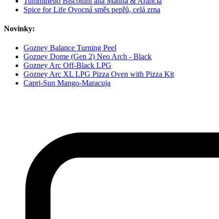
Tumminello Biscottini alla Manna & Arancia
Spice for Life Ovocná směs pepřů, celá zrna
Novinky:
Gozney Balance Turning Peel
Gozney Dome (Gen 2) Neo Arch - Black
Gozney Arc Off-Black LPG
Gozney Arc XL LPG Pizza Oven with Pizza Kit
Capri-Sun Mango-Maracuja