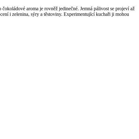
o čokoládové aroma je rovněž jedinečné. Jemná pálivost se projeví až
ní i zelenina, sýry a těstoviny. Experimentující kuchaři ji mohou