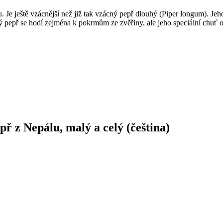
. Je ještě vzácnější než již tak vzácný pepř dlouhý (Piper longum). Jeh
pepř se hodí zejména k pokrmům ze zvěřiny, ale jeho speciální chuť oce
př z Nepálu, malý a celý (čeština)