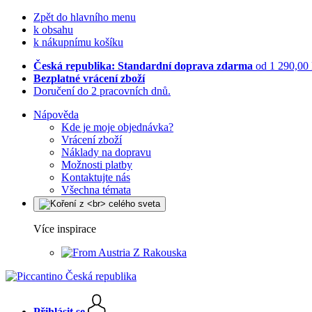
Zpět do hlavního menu
k obsahu
k nákupnímu košíku
Česká republika: Standardní doprava zdarma
od 1 290,00
Bezplatné vrácení zboží
Doručení do 2 pracovních dnů.
Nápověda
Kde je moje objednávka?
Vrácení zboží
Náklady na dopravu
Možnosti platby
Kontaktujte nás
Všechna témata
Více inspirace
Z Rakouska
Přihlásit se