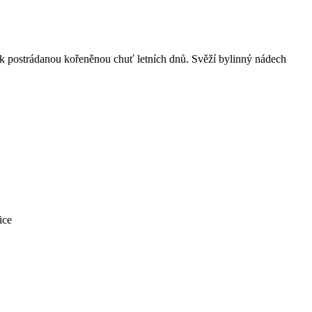
lik postrádanou kořeněnou chuť letních dnů. Svěží bylinný nádech
ice