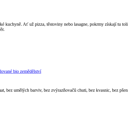
ské kuchyně. Ať už pizza, těstoviny nebo lasagne, pokrmy získají tu to
ěr.
lované bio zemědělství
at, bez umělých barviv, bez zvýrazňovačů chuti, bez kvasnic, bez pšen