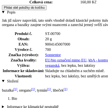
Celková cena:
160,00 Kč
Přidat obě položky do košíku
Popis
Jak již název napovídá, tato směs vhodně doladí klasické pokrmy ital
oregana a bazalky zaujme svými nuancemi a zanechá jemný svěží záv
Produkt č.
ST-00700
Obsah:
20 g
EAN:
9004145007000
Výrobce č.
700
Značka (výrobce):
Sonnentor
Značka kvality:
EU/bio označení mimo EU
,
kbA - kontro
Výživa:
veganská
, bez lepku, bez laktózy
Informace ke skladování:
Skladujte na chladném a suchém místě.
Vlastnosti:
bez lepku, bez laktózy, bez umělých arom
Složení
[1]
[1]
[1]
[1]
bazalka
, oregano
, tymián
, libeček
Bio
Informace ke klimatické neutralitě