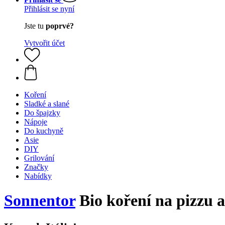
Přihlásit se nyní
Jste tu
poprvé?
Vytvořit účet
Koření
Sladké a slané
Do špajzky
Nápoje
Do kuchyně
Asie
DIY
Grilování
Značky
Nabídky
Sonnentor
Bio koření na pizzu a 