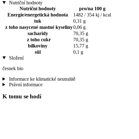
Nutriční hodnoty
Nutriční hodnoty
pro/na 100 g
Energie/energetická hodnota
1482 / 354 kj / kcal
tuk
0,31 g
z toho nasycené mastné kyseliny
0,06 g
sacharidy
70,35 g
z toho cukr
70,35 g
bílkoviny
15,77 g
sůl
0,1 g
Složení
česnek bio
Informace ke klimatické neutralitě
Právní informace
K tomu se hodí