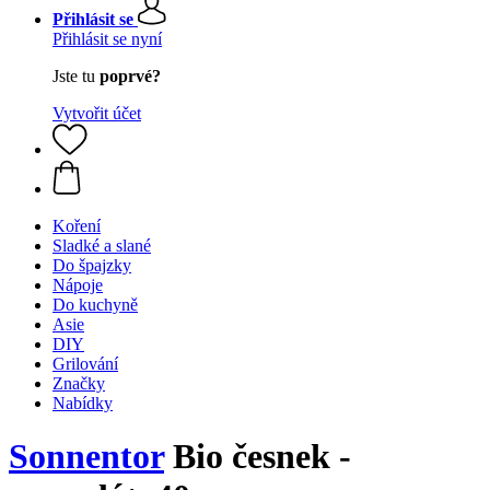
Přihlásit se
Přihlásit se nyní
Jste tu
poprvé?
Vytvořit účet
Koření
Sladké a slané
Do špajzky
Nápoje
Do kuchyně
Asie
DIY
Grilování
Značky
Nabídky
Sonnentor
Bio česnek -