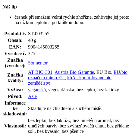
Náš tip
česnek při smažení velmi rychle zhořkne, zahřívejte jej proto
na nízkou teplotu a po krátkou dobu.
Produkt č.
ST-003255
Obsah:
40 g
EAN:
9004145003255
Výrobce č.
325
Značka
Sonnentor
(výrobce):
AT-BIO-301
,
Austria Bio Garantie
, EU Bio,
EU/bio
Značka
označení mimo EU
,
kbA - kontrolované bio
kvality:
zemědělství
Výživa:
veganská
, vegetariánská, bez lepku, bez laktózy
Původ:
Asie
Informace
ke
Skladujte na chladném a suchém místě.
skladování:
bez lepku, bez laktózy, bez umělých aromat, bez
Vlastnosti:
umělých barviv, bez zvýrazňovačů chuti, bez přidané
soli, bez kvasnic, bez pšenice