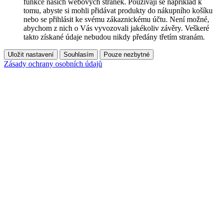
funkce našich webových stránek. Používají se například k
tomu, abyste si mohli přidávat produkty do nákupního košíku
nebo se přihlásit ke svému zákaznickému účtu. Není možné,
abychom z nich o Vás vyvozovali jakékoliv závěry. Veškeré
takto získané údaje nebudou nikdy předány třetím stranám.
Uložit nastavení
Souhlasím
Pouze nezbytné
Zásady ochrany osobních údajů