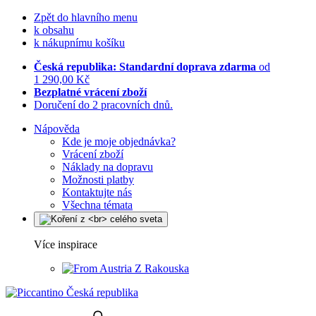
Zpět do hlavního menu
k obsahu
k nákupnímu košíku
Česká republika: Standardní doprava zdarma
od
1 290,00 Kč
Bezplatné vrácení zboží
Doručení do 2 pracovních dnů.
Nápověda
Kde je moje objednávka?
Vrácení zboží
Náklady na dopravu
Možnosti platby
Kontaktujte nás
Všechna témata
Více inspirace
Z Rakouska