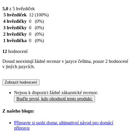
5,0
z 5 hvězdiček
5 hvězdiček
12
(100%)
4 hvězdičky
0
(0%)
3 hvězdičky
0
(0%)
2 hvězdičky
0
(0%)
1 hvězdička
0
(0%)
12
hodnocení
Dosud neexistují žádné recenze v jazyce čeština, pouze 2 hodnocení
v jiných jazycích.
Zobrazit hodnocení
Nejsou k dispozici žádné zákaznické recenze.
Buďte první, kdo ohodnotí tento produkt.
Z našeho blogu:
Připravte si sushi doma: ultimativní návod pro domácí
přípravu