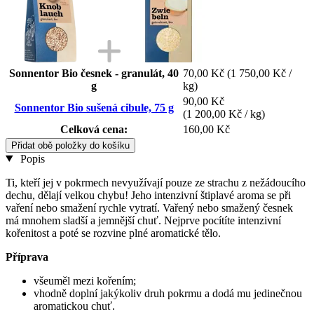
Sonnentor Bio česnek - granulát, 40
70,00 Kč
(1 750,00 Kč /
g
kg)
90,00 Kč
Sonnentor Bio sušená cibule, 75 g
(1 200,00 Kč / kg)
Celková cena:
160,00 Kč
Přidat obě položky do košíku
Popis
Ti, kteří jej v pokrmech nevyužívají pouze ze strachu z nežádoucího
dechu, dělají velkou chybu! Jeho intenzivní štiplavé aroma se při
vaření nebo smažení rychle vytratí. Vařený nebo smažený česnek
má mnohem sladší a jemnější chuť. Nejprve pocítíte intenzivní
kořenitost a poté se rozvine plné aromatické tělo.
Příprava
všeuměl mezi kořením;
vhodně doplní jakýkoliv druh pokrmu a dodá mu jedinečnou
aromatickou chuť.