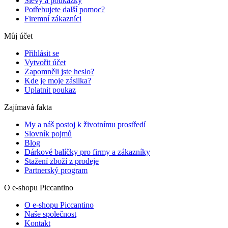
Slevy a poukázky
Potřebujete další pomoc?
Firemní zákazníci
Můj účet
Přihlásit se
Vytvořit účet
Zapomněli jste heslo?
Kde je moje zásilka?
Uplatnit poukaz
Zajímavá fakta
My a náš postoj k životnímu prostředí
Slovník pojmů
Blog
Dárkové balíčky pro firmy a zákazníky
Stažení zboží z prodeje
Partnerský program
O e-shopu Piccantino
O e-shopu Piccantino
Naše společnost
Kontakt