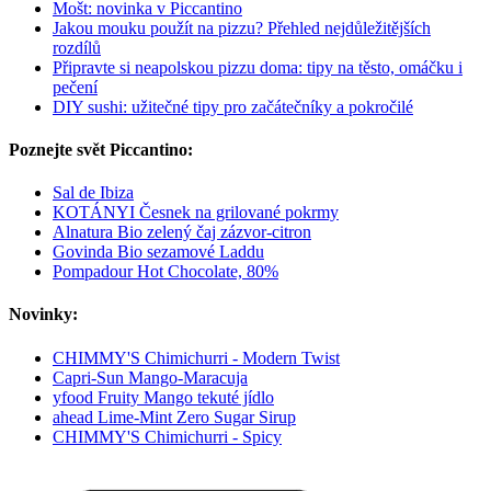
Mošt: novinka v Piccantino
Jakou mouku použít na pizzu? Přehled nejdůležitějších
rozdílů
Připravte si neapolskou pizzu doma: tipy na těsto, omáčku i
pečení
DIY sushi: užitečné tipy pro začátečníky a pokročilé
Poznejte svět Piccantino:
Sal de Ibiza
KOTÁNYI Česnek na grilované pokrmy
Alnatura Bio zelený čaj zázvor-citron
Govinda Bio sezamové Laddu
Pompadour Hot Chocolate, 80%
Novinky:
CHIMMY'S Chimichurri - Modern Twist
Capri-Sun Mango-Maracuja
yfood Fruity Mango tekuté jídlo
ahead Lime-Mint Zero Sugar Sirup
CHIMMY'S Chimichurri - Spicy