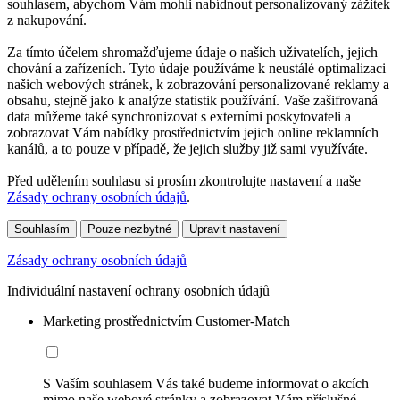
souhlasem, abychom Vám mohli nabídnout personalizovaný zážitek
z nakupování.
Za tímto účelem shromažďujeme údaje o našich uživatelích, jejich
chování a zařízeních. Tyto údaje používáme k neustálé optimalizaci
našich webových stránek, k zobrazování personalizované reklamy a
obsahu, stejně jako k analýze statistik používání. Vaše zašifrovaná
data můžeme také synchronizovat s externími poskytovateli a
zobrazovat Vám nabídky prostřednictvím jejich online reklamních
kanálů, a to pouze v případě, že jejich služby již sami využíváte.
Před udělením souhlasu si prosím zkontrolujte nastavení a naše
Zásady ochrany osobních údajů
.
Souhlasím
Pouze nezbytné
Upravit nastavení
Zásady ochrany osobních údajů
Individuální nastavení ochrany osobních údajů
Marketing prostřednictvím Customer-Match
S Vaším souhlasem Vás také budeme informovat o akcích
mimo naše webové stránky a zobrazovat Vám příslušné