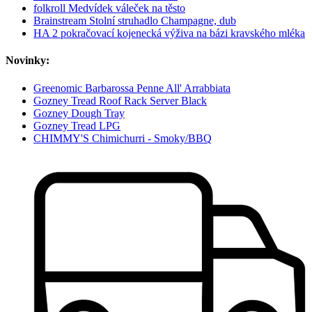
folkroll Medvídek váleček na těsto
Brainstream Stolní struhadlo Champagne, dub
HA 2 pokračovací kojenecká výživa na bázi kravského mléka
Novinky:
Greenomic Barbarossa Penne All' Arrabbiata
Gozney Tread Roof Rack Server Black
Gozney Dough Tray
Gozney Tread LPG
CHIMMY'S Chimichurri - Smoky/BBQ