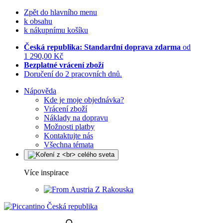
Zpět do hlavního menu
k obsahu
k nákupnímu košíku
Česká republika: Standardní doprava zdarma
od
1 290,00 Kč
Bezplatné vrácení zboží
Doručení do 2 pracovních dnů.
Nápověda
Kde je moje objednávka?
Vrácení zboží
Náklady na dopravu
Možnosti platby
Kontaktujte nás
Všechna témata
Více inspirace
Z Rakouska