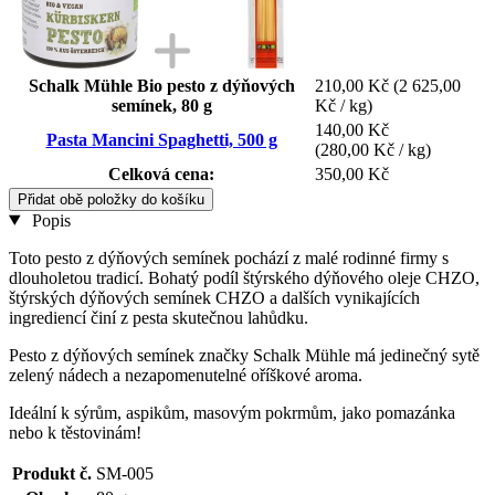
Schalk Mühle Bio pesto z dýňových
210,00 Kč
(2 625,00
semínek, 80 g
Kč / kg)
140,00 Kč
Pasta Mancini Spaghetti, 500 g
(280,00 Kč / kg)
Celková cena:
350,00 Kč
Přidat obě položky do košíku
Popis
Toto pesto z dýňových semínek pochází z malé rodinné firmy s
dlouholetou tradicí. Bohatý podíl štýrského dýňového oleje CHZO,
štýrských dýňových semínek CHZO a dalších vynikajících
ingrediencí činí z pesta skutečnou lahůdku.
Pesto z dýňových semínek značky Schalk Mühle má jedinečný sytě
zelený nádech a nezapomenutelné oříškové aroma.
Ideální k sýrům, aspikům, masovým pokrmům, jako pomazánka
nebo k těstovinám!
Produkt č.
SM-005