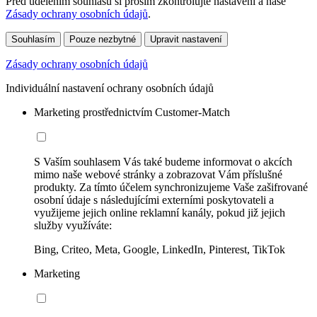
Před udělením souhlasu si prosím zkontrolujte nastavení a naše
Zásady ochrany osobních údajů
.
Souhlasím
Pouze nezbytné
Upravit nastavení
Zásady ochrany osobních údajů
Individuální nastavení ochrany osobních údajů
Marketing prostřednictvím Customer-Match
S Vaším souhlasem Vás také budeme informovat o akcích
mimo naše webové stránky a zobrazovat Vám příslušné
produkty. Za tímto účelem synchronizujeme Vaše zašifrované
osobní údaje s následujícími externími poskytovateli a
využijeme jejich online reklamní kanály, pokud již jejich
služby využíváte:
Bing, Criteo, Meta, Google, LinkedIn, Pinterest, TikTok
Marketing