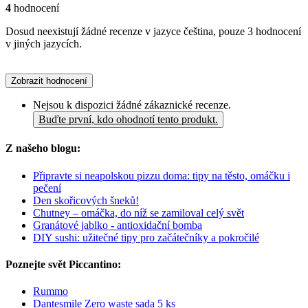
4
hodnocení
Dosud neexistují žádné recenze v jazyce čeština, pouze 3 hodnocení
v jiných jazycích.
Zobrazit hodnocení
Nejsou k dispozici žádné zákaznické recenze.
Buďte první, kdo ohodnotí tento produkt.
Z našeho blogu:
Připravte si neapolskou pizzu doma: tipy na těsto, omáčku i
pečení
Den skořicových šneků!
Chutney – omáčka, do níž se zamiloval celý svět
Granátové jablko - antioxidační bomba
DIY sushi: užitečné tipy pro začátečníky a pokročilé
Poznejte svět Piccantino:
Rummo
Dantesmile Zero waste sada 5 ks