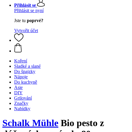
Přihlásit se
Přihlásit se nyní
Jste tu
poprvé?
Vytvořit účet
Koření
Sladké a slané
Do špajzky
Nápoje
Do kuchyně
Asie
DIY
Grilování
Značky
Nabídky
Schalk Mühle
Bio pesto z