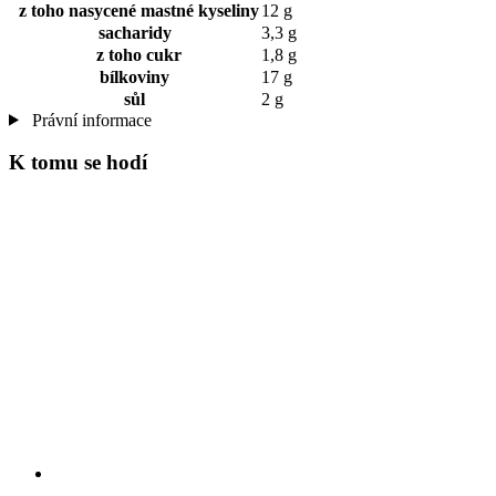
z toho nasycené mastné kyseliny
12 g
sacharidy
3,3 g
z toho cukr
1,8 g
bílkoviny
17 g
sůl
2 g
Právní informace
K tomu se hodí