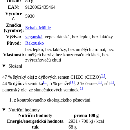
Obsah:
80 g
EAN:
9120062435464
Výrobce
5930
č.
Značka
Schalk Mühle
(výrobce):
Výživa:
veganská
, vegetariánská, bez lepku, bez laktózy
Původ:
Rakousko
bez lepku, bez laktózy, bez umělých aromat, bez
Vlastnosti:
umělých barviv, bez konzervačních látek, bez
zvýrazňovačů chuti
Složení
[1]
47 % štýrský olej z dýňových semen CHZO (CHZO)
,
[1]
[1]
[1]
[1]
44 % dýňová semínka
, 5 % petržel
, 2 % česnek
, sůl
,
[1]
panenský olej ze slunečnicových semínek
z kontrolovaného ekologického pěstování
Nutriční hodnoty
Nutriční hodnoty
pro/na 100 g
Energie/energetická hodnota
2931 / 700 kj / kcal
tuk
68 g