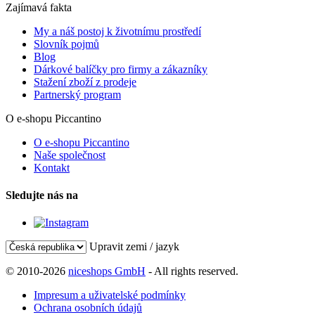
Zajímavá fakta
My a náš postoj k životnímu prostředí
Slovník pojmů
Blog
Dárkové balíčky pro firmy a zákazníky
Stažení zboží z prodeje
Partnerský program
O e-shopu Piccantino
O e-shopu Piccantino
Naše společnost
Kontakt
Sledujte nás na
Upravit zemi / jazyk
© 2010-2026
niceshops GmbH
- All rights reserved.
Impresum a uživatelské podmínky
Ochrana osobních údajů