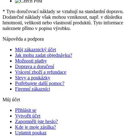
* Tyto doručovací náklady se vztahují na standardní dopravu.
Dodatečné náklady však mohou vzniknout, např. v důsledku
hmotnosti, velikosti nebo vlastností produktů. Tyto informace
naleznete přímo v popisu výrobku.
Nápověda a podpora
Můj zákaznický účet
Jak mohu zadat objednávku?
Možnosti platby
Doprava a doručení
Vrácení zboží a refundace
Slevy a poukázky
Potřebujete další pomoc?
Firemní zákazníci
Můj účet
Přihlásit se
Vytvořit účet
Zapomněli jste heslo?
Kde je moje zásilka?
Uplatnit poukaz