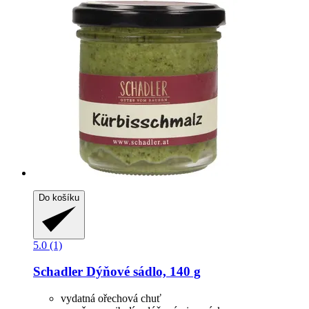
Do košíku
5.0 (1)
Schadler
Dýňové sádlo, 140 g
vydatná ořechová chuť