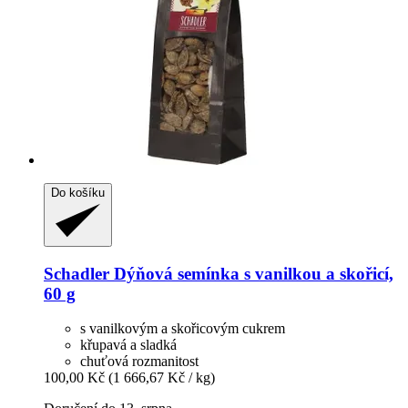
Do košíku
Schadler
Dýňová semínka s vanilkou a skořicí,
60 g
s vanilkovým a skořicovým cukrem
křupavá a sladká
chuťová rozmanitost
100,00 Kč
(1 666,67 Kč / kg)