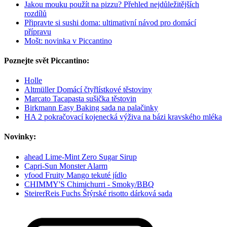
Jakou mouku použít na pizzu? Přehled nejdůležitějších
rozdílů
Připravte si sushi doma: ultimativní návod pro domácí
přípravu
Mošt: novinka v Piccantino
Poznejte svět Piccantino:
Holle
Altmüller Domácí čtyřlístkové těstoviny
Marcato Tacapasta sušička těstovin
Birkmann Easy Baking sada na palačinky
HA 2 pokračovací kojenecká výživa na bázi kravského mléka
Novinky:
ahead Lime-Mint Zero Sugar Sirup
Capri-Sun Monster Alarm
yfood Fruity Mango tekuté jídlo
CHIMMY'S Chimichurri - Smoky/BBQ
SteirerReis Fuchs Štýrské risotto dárková sada