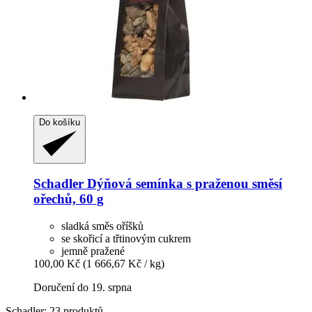
Do košíku
Schadler
Dýňová semínka s praženou směsí
ořechů, 60 g
sladká směs oříšků
se skořicí a třtinovým cukrem
jemně pražené
100,00 Kč
(1 666,67 Kč / kg)
Doručení do 19. srpna
Schadler: 23 produktů