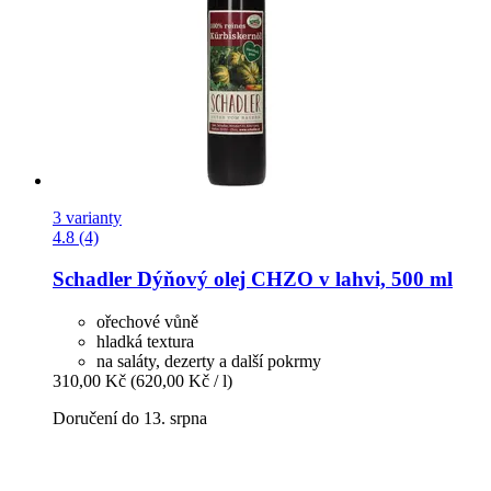
3 varianty
4.8 (4)
Schadler
Dýňový olej CHZO v lahvi, 500 ml
ořechové vůně
hladká textura
na saláty, dezerty a další pokrmy
310,00 Kč
(620,00 Kč / l)
Doručení do 13. srpna