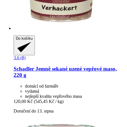
Do košíku
3.6 (8)
Schadler
Jemně sekané uzené vepřové maso,
220 g
domácí od farmáře
vydatná
nejlepší kvalita vepřového masa
120,00 Kč
(545,45 Kč / kg)
Doručení do 13. srpna