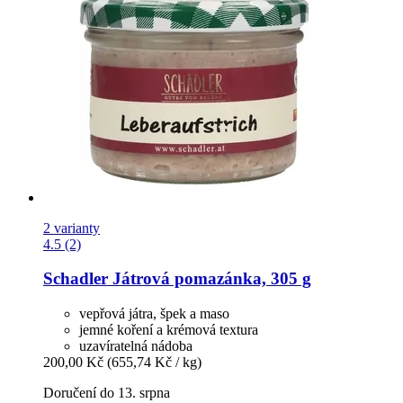
2 varianty
4.5 (2)
Schadler
Játrová pomazánka, 305 g
vepřová játra, špek a maso
jemné koření a krémová textura
uzavíratelná nádoba
200,00 Kč
(655,74 Kč / kg)
Doručení do 13. srpna