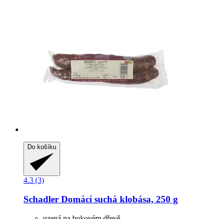
Do košíku
4.3 (3)
Schadler
Domácí suchá klobása, 250 g
uzená na bukovém dřevě