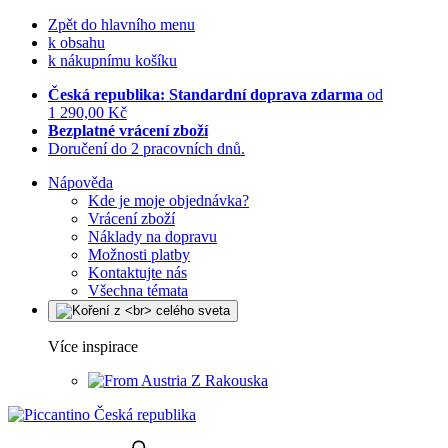
Zpět do hlavního menu
k obsahu
k nákupnímu košíku
Česká republika: Standardní doprava zdarma
od
1 290,00 Kč
Bezplatné vrácení zboží
Doručení do 2 pracovních dnů.
Nápověda
Kde je moje objednávka?
Vrácení zboží
Náklady na dopravu
Možnosti platby
Kontaktujte nás
Všechna témata
Více inspirace
Z Rakouska