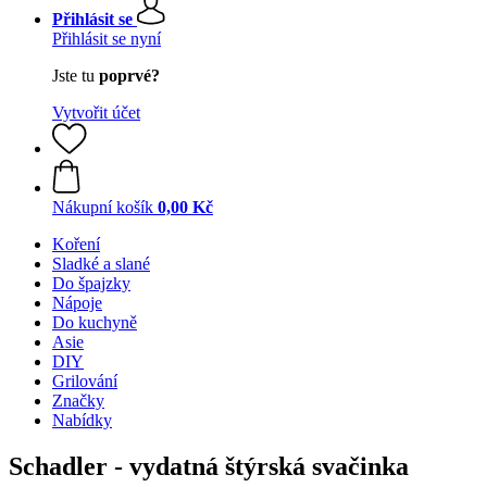
Přihlásit se
Přihlásit se nyní
Jste tu
poprvé?
Vytvořit účet
Nákupní košík
0,00 Kč
Koření
Sladké a slané
Do špajzky
Nápoje
Do kuchyně
Asie
DIY
Grilování
Značky
Nabídky
Schadler - vydatná štýrská svačinka