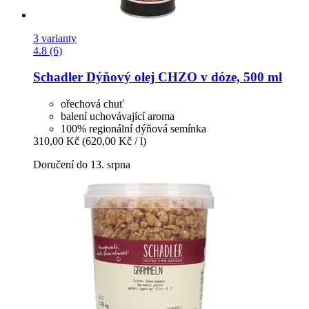
3 varianty
4.8 (6)
Schadler
Dýňový olej CHZO v dóze, 500 ml
ořechová chuť
balení uchovávající aroma
100% regionální dýňová semínka
310,00 Kč
(620,00 Kč / l)
Doručení do 13. srpna