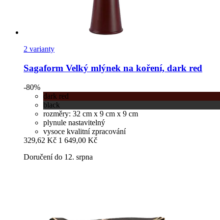
2 varianty
Sagaform
Velký mlýnek na koření, dark red
-80%
dark red
black
rozměry: 32 cm x 9 cm x 9 cm
plynule nastavitelný
vysoce kvalitní zpracování
329,62 Kč
1 649,00 Kč
Doručení do 12. srpna