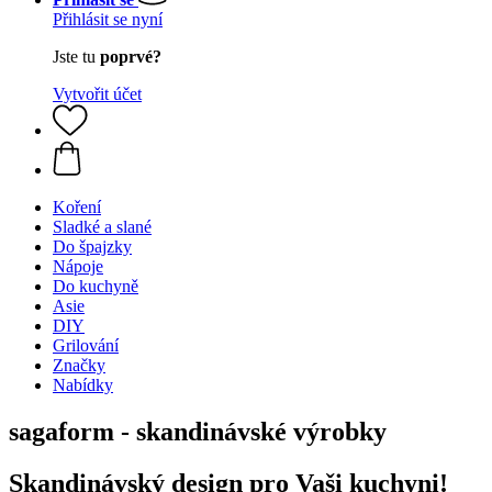
Přihlásit se nyní
Jste tu
poprvé?
Vytvořit účet
Koření
Sladké a slané
Do špajzky
Nápoje
Do kuchyně
Asie
DIY
Grilování
Značky
Nabídky
sagaform - skandinávské výrobky
Skandinávský design pro Vaši kuchyni!