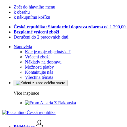
Zpět do hlavního menu
k obsahu
k nákupnímu košíku
Česká republika: Standardní doprava zdarma
od 1 290,00
Bezplatné vrácení zboží
Doručení do 2 pracovních dnů.
Nápověda
Kde je moje objednávka?
Vrácení zboží
Náklady na dopravu
Možnosti platby
Kontaktujte nás
Všechna témata
Více inspirace
Z Rakouska
Přihlásit se