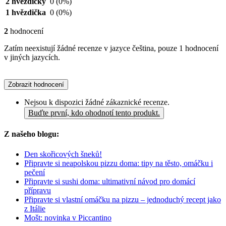
2 hvězdičky
0
(0%)
1 hvězdička
0
(0%)
2
hodnocení
Zatím neexistují žádné recenze v jazyce čeština, pouze 1 hodnocení
v jiných jazycích.
Zobrazit hodnocení
Nejsou k dispozici žádné zákaznické recenze.
Buďte první, kdo ohodnotí tento produkt.
Z našeho blogu:
Den skořicových šneků!
Připravte si neapolskou pizzu doma: tipy na těsto, omáčku i
pečení
Připravte si sushi doma: ultimativní návod pro domácí
přípravu
Připravte si vlastní omáčku na pizzu – jednoduchý recept jako
z Itálie
Mošt: novinka v Piccantino