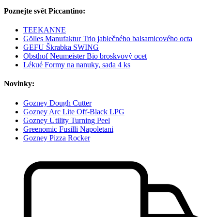
Poznejte svět Piccantino:
TEEKANNE
Gölles Manufaktur Trio jablečného balsamicového octa
GEFU Škrabka SWING
Obsthof Neumeister Bio broskvový ocet
Lékué Formy na nanuky, sada 4 ks
Novinky:
Gozney Dough Cutter
Gozney Arc Lite Off-Black LPG
Gozney Utility Turning Peel
Greenomic Fusilli Napoletani
Gozney Pizza Rocker