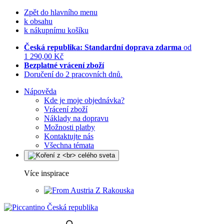
Zpět do hlavního menu
k obsahu
k nákupnímu košíku
Česká republika: Standardní doprava zdarma
od
1 290,00 Kč
Bezplatné vrácení zboží
Doručení do 2 pracovních dnů.
Nápověda
Kde je moje objednávka?
Vrácení zboží
Náklady na dopravu
Možnosti platby
Kontaktujte nás
Všechna témata
Více inspirace
Z Rakouska