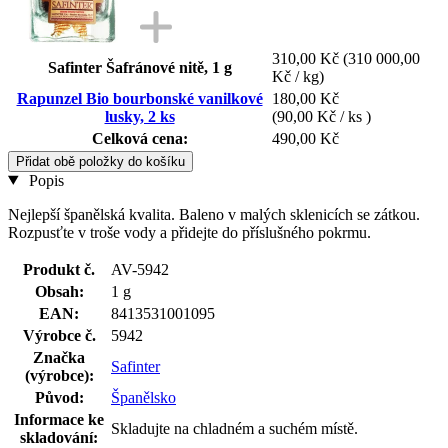
310,00 Kč
(310 000,00
Safinter Šafránové nitě, 1 g
Kč / kg)
Rapunzel Bio bourbonské vanilkové
180,00 Kč
lusky, 2 ks
(90,00 Kč / ks )
Celková cena:
490,00 Kč
Přidat obě položky do košíku
Popis
Nejlepší španělská kvalita. Baleno v malých sklenicích se zátkou.
Rozpusťte v troše vody a přidejte do příslušného pokrmu.
Produkt č.
AV-5942
Obsah:
1 g
EAN:
8413531001095
Výrobce č.
5942
Značka
Safinter
(výrobce):
Původ:
Španělsko
Informace ke
Skladujte na chladném a suchém místě.
skladování: