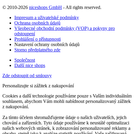
© 2010-2026
niceshops GmbH
- All rights reserved.
Impresum a uživatelské podmínky
Ochrana osobních údajů
Všeobecné obchodní podmínky (VOP) a pokyny pro
odstoupení
Prohlášení o přístupnosti
Nastavení ochrany osobních údajů
Storno předplatného zde
Společnost
Další nice shops
Zde odstoupit od smlouvy
Personalizujte si zážitek z nakupování
Cookies a další technologie používáme pouze s Vaším individuálním
souhlasem, abychom Vám mohli nabídnout personalizovaný zážitek
z nakupování.
Za tímto účelem shromažďujeme údaje o našich uživatelích, jejich
chování a zařízeních. Tyto údaje používáme k neustálé optimalizaci
našich webových stránek, k zobrazování personalizované reklamy a
obsahu, stejně jako k analýze statistik používání. Vaše zašifrovaná