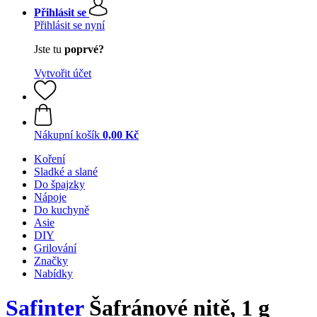
Přihlásit se
Přihlásit se nyní
Jste tu
poprvé?
Vytvořit účet
Nákupní košík
0,00 Kč
Koření
Sladké a slané
Do špajzky
Nápoje
Do kuchyně
Asie
DIY
Grilování
Značky
Nabídky
Safinter
Šafránové nitě, 1 g