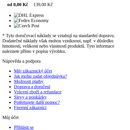
od 0,00 Kč
139,00 Kč
* Tyto doručovací náklady se vztahují na standardní dopravu.
Dodatečné náklady však mohou vzniknout, např. v důsledku
hmotnosti, velikosti nebo vlastností produktů. Tyto informace
naleznete přímo v popisu výrobku.
Nápověda a podpora
Můj zákaznický účet
Jak mohu zadat objednávku?
Možnosti platby
Doprava a doručení
Vrácení zboží a refundace
Slevy a poukázky
Potřebujete další pomoc?
Firemní zákazníci
Můj účet
Přihlásit se