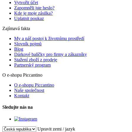
Vytvořit účet
Zapomněli jste heslo?
Kde je moje zásilka?
Uplatnit poukaz
Zajímavá fakta
My a náš postoj k životnímu prostředí
Slovník pojmů
Blog
Dárkové balíčky pro firmy a zákazníky
Stažení zboží z prodeje
Partnerský program
O e-shopu Piccantino
O e-shopu Piccantino
Naše společnost
Kontakt
Sledujte nás na
Upravit zemi / jazyk