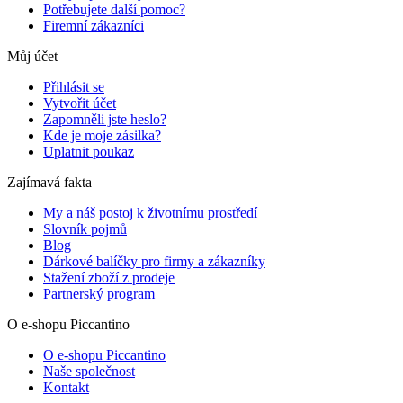
Potřebujete další pomoc?
Firemní zákazníci
Můj účet
Přihlásit se
Vytvořit účet
Zapomněli jste heslo?
Kde je moje zásilka?
Uplatnit poukaz
Zajímavá fakta
My a náš postoj k životnímu prostředí
Slovník pojmů
Blog
Dárkové balíčky pro firmy a zákazníky
Stažení zboží z prodeje
Partnerský program
O e-shopu Piccantino
O e-shopu Piccantino
Naše společnost
Kontakt