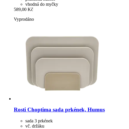
vhodná do myčky
589,00 Kč
Vyprodáno
Rosti
Choptima sada prkének, Humus
sada 3 prkének
vč. držáku