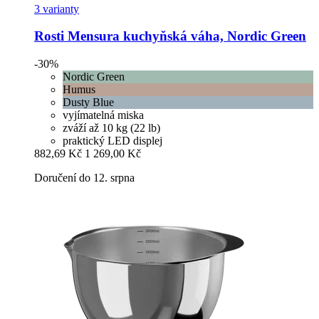
3 varianty
Rosti
Mensura kuchyňská váha, Nordic Green
-30%
Nordic Green
Humus
Dusty Blue
vyjímatelná miska
zváží až 10 kg (22 lb)
praktický LED displej
882,69 Kč
1 269,00 Kč
Doručení do 12. srpna