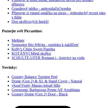
přípravu
Granátové jablko - antioxidační bomba
Připravte si vlastní omáčku na pizzu – jednoduchý recept jako
z Itálie
Den skořicových šneků!
Poznejte svět Piccantino:
Meßmer
Sonnentor Bio řeřicha - semínka k naklíčení
Kelly's Chips Sweet Paprika
KOTÁNYI Mletá skořice
SCHULTE-UFER Romana i - konvice na vodu
Novinky:
Gozney Balance Turning Peel
Dome (Gen 2) & XL & Stand Cover - Natural
yfood Fruity Mango tekuté jídlo
Greenomic Barbarossa Penne All' Arrabbiata
Gozney Dome (Gen 2) Door - Black