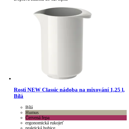
Rosti
NEW Classic nádoba na mixování 1,25 l,
Bílá
Bílá
Humus
Červená řepa
ergonomická rukojeť
praktická hubice