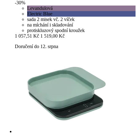
-30%
Levandulová
Electric Blue
sada 2 misek vč. 2 víček
na míchání i skladování
protiskluzový spodní kroužek
1 057,51 Kč
1 519,00 Kč
Doručení do 12. srpna