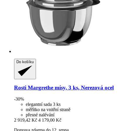
Do košíku
Rosti
Margrethe mísy, 3 ks, Nerezová ocel
-30%
elegantní sada 3 ks
měřítko na vnitřní straně
přesné nalévání
2 919,42 Kč
4 179,00 Kč
Doprava zdarma do 12. srpna