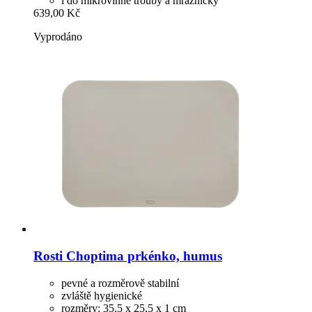
i do mikrovlnné trouby a mrazničky
639,00 Kč
Vyprodáno
Rosti
Choptima prkénko, humus
pevné a rozměrově stabilní
zvláště hygienické
rozměry: 35,5 x 25,5 x 1 cm