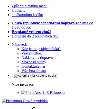
Zpět do hlavního menu
k obsahu
k nákupnímu košíku
Česká republika: Standardní doprava zdarma
od
1 290,00 Kč
Bezplatné vrácení zboží
Doručení do 2 pracovních dnů.
Nápověda
Kde je moje objednávka?
Vrácení zboží
Náklady na dopravu
Možnosti platby
Kontaktujte nás
Všechna témata
Více inspirace
Z Rakouska