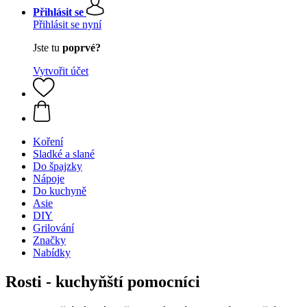
Přihlásit se
Přihlásit se nyní
Jste tu
poprvé?
Vytvořit účet
Koření
Sladké a slané
Do špajzky
Nápoje
Do kuchyně
Asie
DIY
Grilování
Značky
Nabídky
Rosti - kuchyňští pomocníci