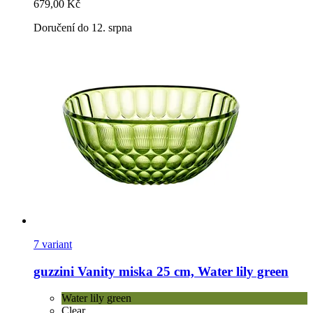
679,00 Kč
Doručení do 12. srpna
7 variant
guzzini
Vanity miska 25 cm, Water lily green
Water lily green
Clear