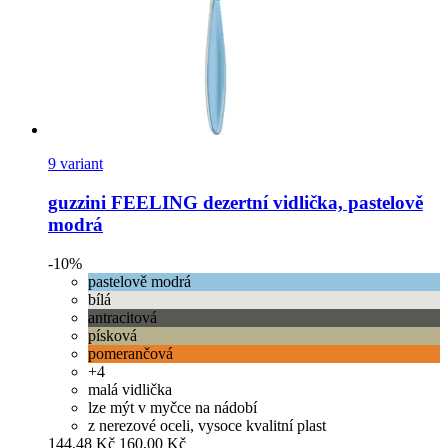
9 variant
guzzini
FEELING dezertní vidlička, pastelově
modrá
-10%
pastelově modrá
bílá
antracitová
písková
pomerančová
+4
malá vidlička
lze mýt v myčce na nádobí
z nerezové oceli, vysoce kvalitní plast
144,48 Kč
160,00 Kč