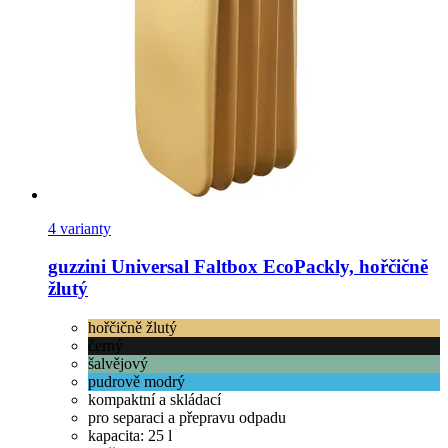
4 varianty
guzzini
Universal Faltbox EcoPackly, hořčičně
žlutý
hořčičně žlutý
černý
šalvějový
pudrově modrý
kompaktní a skládací
pro separaci a přepravu odpadu
kapacita: 25 l