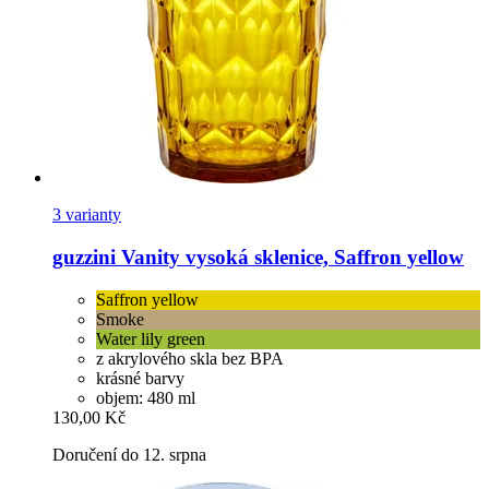
3 varianty
guzzini
Vanity vysoká sklenice, Saffron yellow
Saffron yellow
Smoke
Water lily green
z akrylového skla bez BPA
krásné barvy
objem: 480 ml
130,00 Kč
Doručení do 12. srpna