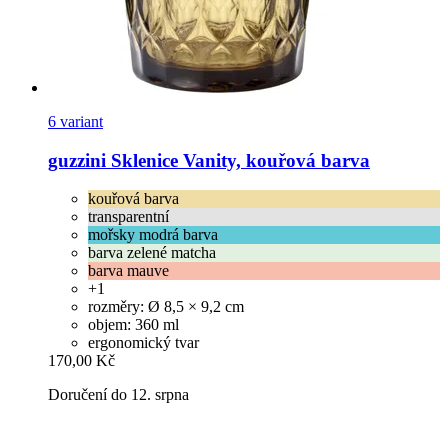
6 variant
guzzini
Sklenice Vanity, kouřová barva
kouřová barva
transparentní
mořsky modrá barva
barva zelené matcha
barva mauve
+1
rozměry: Ø 8,5 × 9,2 cm
objem: 360 ml
ergonomický tvar
170,00 Kč
Doručení do 12. srpna