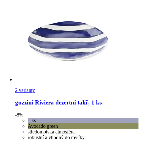
2 varianty
guzzini
Riviera dezertní talíř, 1 ks
-8%
1 ks
Avocado green
středomořská atmosféra
robustní a vhodný do myčky