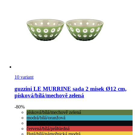
10 variant
guzzini
LE MURRINE sada 2 misek Ø12 cm,
písková/bílá/mechově zelená
-80%
písková/bílá/mechově zelená
modrá/bílá/oranžová
černá/bílá/červená
červená/bílá/průhledná
žlutá/bílá/námořnická modrá