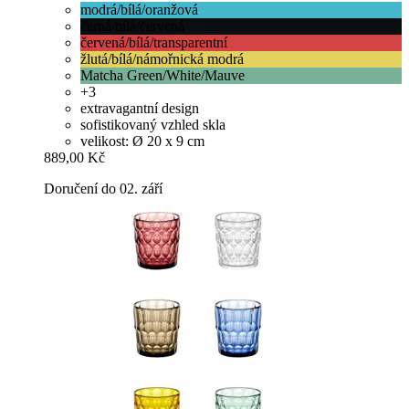
modrá/bílá/oranžová
černá/bílá/červená
červená/bílá/transparentní
žlutá/bílá/námořnická modrá
Matcha Green/White/Mauve
+3
extravagantní design
sofistikovaný vzhled skla
velikost: Ø 20 x 9 cm
889,00 Kč
Doručení do 02. září