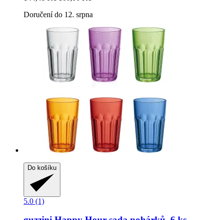
Doručení do 12. srpna
Do košíku
5.0 (1)
guzzini
Happy Hour sada pohárků, 6 ks