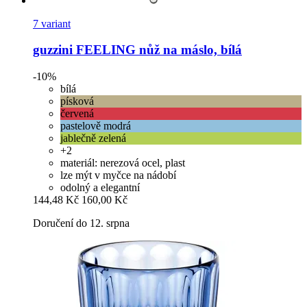
7 variant
guzzini
FEELING nůž na máslo, bílá
-10%
bílá
písková
červená
pastelově modrá
jablečně zelená
+2
materiál: nerezová ocel, plast
lze mýt v myčce na nádobí
odolný a elegantní
144,48 Kč
160,00 Kč
Doručení do 12. srpna