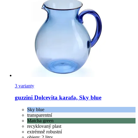
3 varianty
guzzini
Dolcevita karafa, Sky blue
Sky blue
transparentní
Matcha green
recyklovaný plast
extrémně robustní
objem: 2 litry