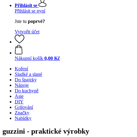
Přihlásit se
Přihlásit se nyní
Jste tu
poprvé?
Vytvořit účet
Nákupní košík
0,00 Kč
Koření
Sladké a slané
Do špajzky
Nápoje
Do kuchyně
Asie
DIY
Grilování
Značky
Nabídky
guzzini - praktické výrobky