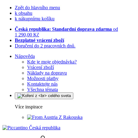
Zpět do hlavního menu
k obsahu
k nákupnímu košíku
Česká republika: Standardní doprava zdarma
od
1 290,00 Kč
Bezplatné vrácení zboží
Doručení do 2 pracovních dnů.
Nápověda
Kde je moje objednávka?
Vrácení zboží
Náklady na dopravu
Možnosti platby
Kontaktujte nás
Všechna témata
Více inspirace
Z Rakouska