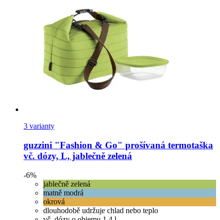
3 varianty
guzzini
"Fashion & Go" prošívaná termotaška
vč. dózy, L, jablečně zelená
-6%
jablečně zelená
matně modrá
okrová
dlouhodobě udržuje chlad nebo teplo
vč. dózy o objemu 1,4 l