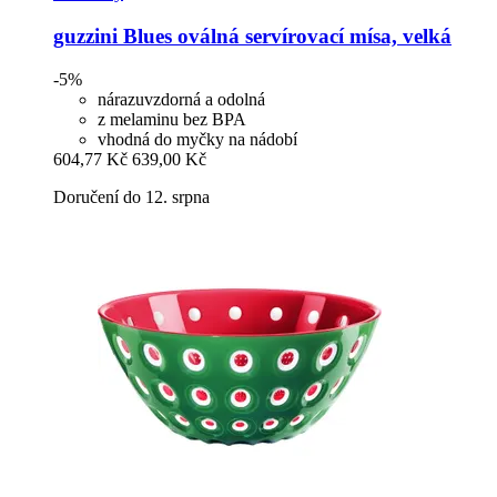
guzzini
Blues oválná servírovací mísa, velká
-5%
nárazuvzdorná a odolná
z melaminu bez BPA
vhodná do myčky na nádobí
604,77 Kč
639,00 Kč
Doručení do 12. srpna