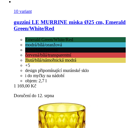
10 variant
guzzini
LE MURRINE miska Ø25 cm, Emerald
Green/White/Red
Emerald Green/White/Red
modrá/bílá/oranžová
černá/bílá/červená
červená/bílá/transparentní
žlutá/bílá/námořnická modrá
+5
design připomínající muránské sklo
i do myčky na nádobí
objem: 2,7 l
1 169,00 Kč
Doručení do 12. srpna