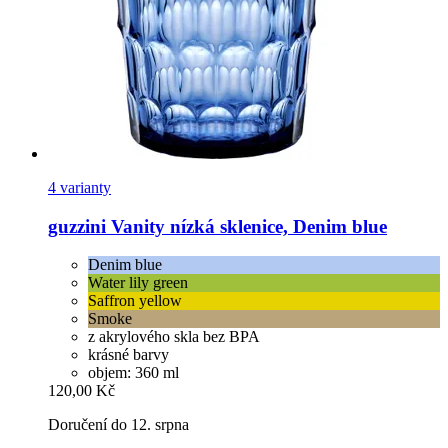
4 varianty
guzzini
Vanity nízká sklenice, Denim blue
Denim blue
Water lily green
Saffron yellow
Smoke
z akrylového skla bez BPA
krásné barvy
objem: 360 ml
120,00 Kč
Doručení do 12. srpna