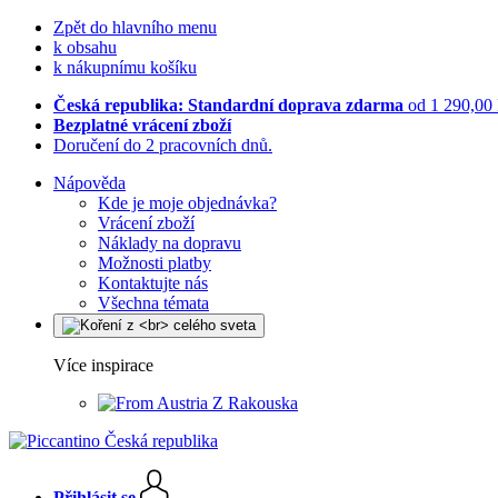
Zpět do hlavního menu
k obsahu
k nákupnímu košíku
Česká republika: Standardní doprava zdarma
od 1 290,00
Bezplatné vrácení zboží
Doručení do 2 pracovních dnů.
Nápověda
Kde je moje objednávka?
Vrácení zboží
Náklady na dopravu
Možnosti platby
Kontaktujte nás
Všechna témata
Více inspirace
Z Rakouska
Přihlásit se