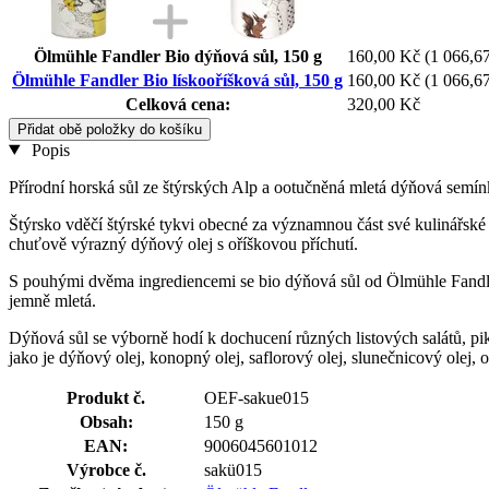
Ölmühle Fandler Bio dýňová sůl, 150 g
160,00 Kč
(1 066,67
Ölmühle Fandler Bio lískooříšková sůl, 150 g
160,00 Kč
(1 066,67
Celková cena:
320,00 Kč
Přidat obě položky do košíku
Popis
Přírodní horská sůl ze štýrských Alp a ootučněná mletá dýňová semí
Štýrsko vděčí štýrské tykvi obecné za významnou část své kulinářské 
chuťově výrazný dýňový olej s oříškovou příchutí.
S pouhými dvěma ingrediencemi se bio dýňová sůl od Ölmühle Fandler s
jemně mletá.
Dýňová sůl se výborně hodí k dochucení různých listových salátů, 
jako je dýňový olej, konopný olej, saflorový olej, slunečnicový olej,
Produkt č.
OEF-sakue015
Obsah:
150 g
EAN:
9006045601012
Výrobce č.
sakü015