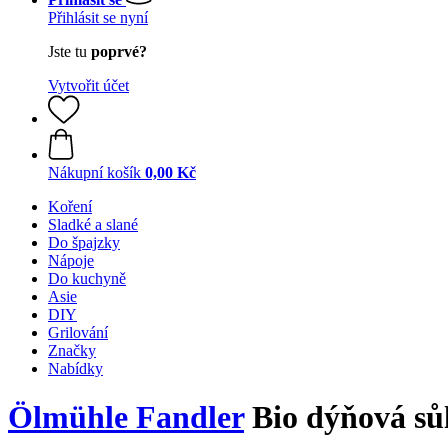
Přihlásit se nyní
Jste tu
poprvé?
Vytvořit účet
Nákupní košík
0,00 Kč
Koření
Sladké a slané
Do špajzky
Nápoje
Do kuchyně
Asie
DIY
Grilování
Značky
Nabídky
Ölmühle Fandler
Bio dýňová sůl