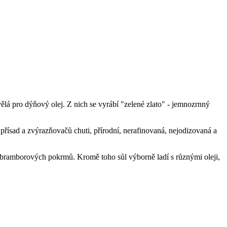
ělá pro dýňový olej. Z nich se vyrábí "zelené zlato" - jemnozrnný
přísad a zvýrazňovačů chuti, přírodní, nerafinovaná, nejodizovaná a
 bramborových pokrmů. Kromě toho sůl výborně ladí s různými oleji,