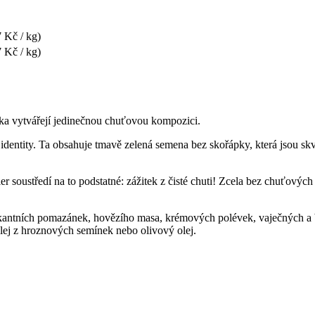
 Kč / kg)
 Kč / kg)
nka vytvářejí jedinečnou chuťovou kompozici.
identity. Ta obsahuje tmavě zelená semena bez skořápky, která jsou skv
oustředí na to podstatné: zážitek z čisté chuti! Zcela bez chuťových 
pikantních pomazánek, hovězího masa, krémových polévek, vaječných a
 olej z hroznových semínek nebo olivový olej.