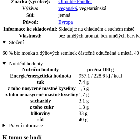
Značka (výrobce):
Ölmühle Fandler
Výživa:
veganská
, vegetariánská
Sůl:
jemná
Původ:
Evropa
Informace ke skladování:
Skladujte na chladném a suchém místě.
Vlastnosti:
bez umělých aromat, bez umělých barviv,
Složení
60 % bio mouka z dýňových semínek částečně odtučněná a mletá, 40
Nutriční hodnoty
Nutriční hodnoty
pro/na 100 g
Energie/energetická hodnota
957,1 / 228,6 kj / kcal
tuk
7,4 g
z toho nasycené mastné kyseliny
1,5 g
z toho nenasycené mastné kyseliny
1,7 g
sacharidy
3,1 g
z toho cukr
1,3 g
bílkoviny
33 g
sůl
40 g
Právní informace
K tomu se hodí