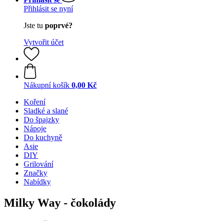
Přihlásit se nyní
Jste tu
poprvé?
Vytvořit účet
Nákupní košík
0,00 Kč
Koření
Sladké a slané
Do špajzky
Nápoje
Do kuchyně
Asie
DIY
Grilování
Značky
Nabídky
Milky Way - čokolády