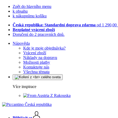
Zpět do hlavního menu
k obsahu
k nákupnímu košíku
Česká republika: Standardní doprava zdarma
od 1 290,00
Bezplatné vrácení zboží
Doručení do 2 pracovních dnů.
Nápověda
Kde je moje objednávka?
Vrácení zboží
Náklady na dopravu
Možnosti platby
Kontaktujte nás
Všechna témata
Více inspirace
Z Rakouska
Přihlásit se