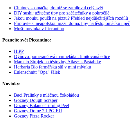
Chutney – omáčka, do níž se zamiloval celý svět
DIY sushi: užitečné tipy pro začátečníky a pokročilé
Jakou mouku použít na pizzu? Přehled nejdůležitějších rozdílů
Připravte si neapolskou pizzu doma: tipy na těsto, omáčku i peč
Mošt: novinka v Piccantino
Poznejte svět Piccantino:
HiPP
Dýňovo-pomerančová marmeláda - limitovaná edice
Marcato Strojek na těstoviny Atlas+ s Pastabike
Herbaria Bio farmářská sůl v mini mlýnku
Eulenschnitt "Opa" šálek
Novinky:
Baci Pralinky s mléčnou čokoládou
Gozney Dough Scraper
Gozney Balance Turning Peel
Gozney Dome 2 LPG EU
Gozney Pizza Rocker