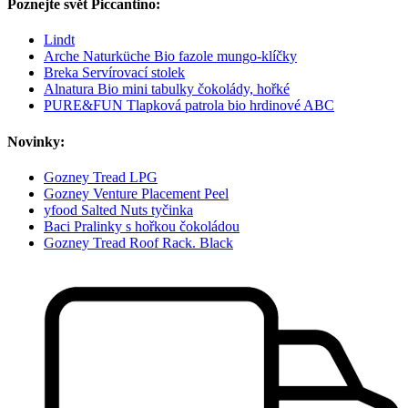
Poznejte svět Piccantino:
Lindt
Arche Naturküche Bio fazole mungo-klíčky
Breka Servírovací stolek
Alnatura Bio mini tabulky čokolády, hořké
PURE&FUN Tlapková patrola bio hrdinové ABC
Novinky:
Gozney Tread LPG
Gozney Venture Placement Peel
yfood Salted Nuts tyčinka
Baci Pralinky s hořkou čokoládou
Gozney Tread Roof Rack. Black