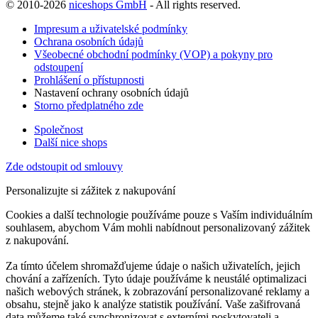
© 2010-2026
niceshops GmbH
- All rights reserved.
Impresum a uživatelské podmínky
Ochrana osobních údajů
Všeobecné obchodní podmínky (VOP) a pokyny pro
odstoupení
Prohlášení o přístupnosti
Nastavení ochrany osobních údajů
Storno předplatného zde
Společnost
Další nice shops
Zde odstoupit od smlouvy
Personalizujte si zážitek z nakupování
Cookies a další technologie používáme pouze s Vaším individuálním
souhlasem, abychom Vám mohli nabídnout personalizovaný zážitek
z nakupování.
Za tímto účelem shromažďujeme údaje o našich uživatelích, jejich
chování a zařízeních. Tyto údaje používáme k neustálé optimalizaci
našich webových stránek, k zobrazování personalizované reklamy a
obsahu, stejně jako k analýze statistik používání. Vaše zašifrovaná
data můžeme také synchronizovat s externími poskytovateli a