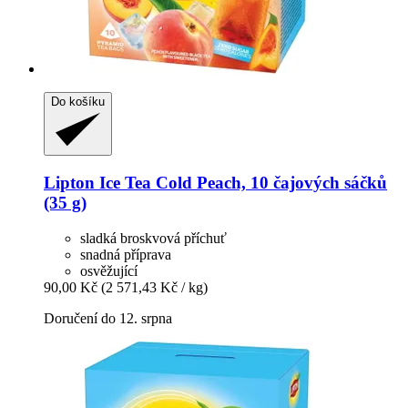
Do košíku
Lipton
Ice Tea Cold Peach, 10 čajových sáčků
(35 g)
sladká broskvová příchuť
snadná příprava
osvěžující
90,00 Kč
(2 571,43 Kč / kg)
Doručení do 12. srpna