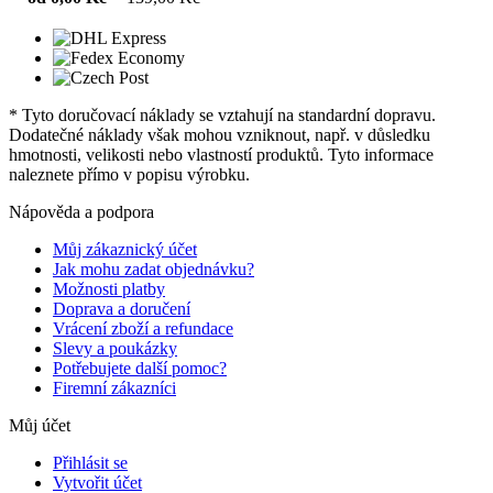
* Tyto doručovací náklady se vztahují na standardní dopravu.
Dodatečné náklady však mohou vzniknout, např. v důsledku
hmotnosti, velikosti nebo vlastností produktů. Tyto informace
naleznete přímo v popisu výrobku.
Nápověda a podpora
Můj zákaznický účet
Jak mohu zadat objednávku?
Možnosti platby
Doprava a doručení
Vrácení zboží a refundace
Slevy a poukázky
Potřebujete další pomoc?
Firemní zákazníci
Můj účet
Přihlásit se
Vytvořit účet