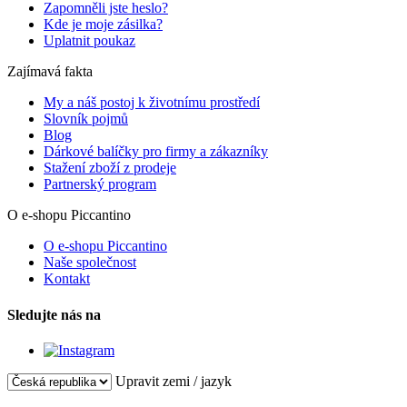
Zapomněli jste heslo?
Kde je moje zásilka?
Uplatnit poukaz
Zajímavá fakta
My a náš postoj k životnímu prostředí
Slovník pojmů
Blog
Dárkové balíčky pro firmy a zákazníky
Stažení zboží z prodeje
Partnerský program
O e-shopu Piccantino
O e-shopu Piccantino
Naše společnost
Kontakt
Sledujte nás na
Upravit zemi / jazyk