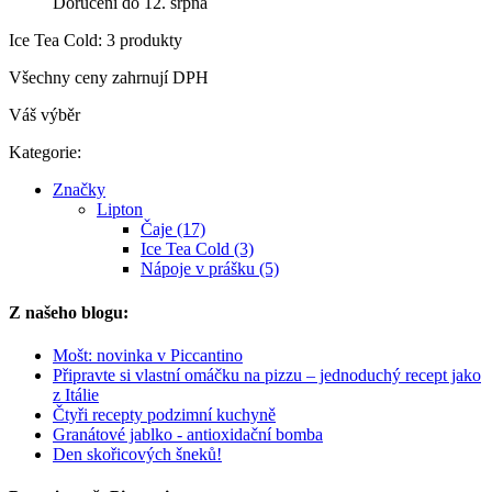
Doručení do 12. srpna
Ice Tea Cold: 3 produkty
Všechny ceny zahrnují DPH
Váš výběr
Kategorie:
Značky
Lipton
Čaje (17)
Ice Tea Cold (3)
Nápoje v prášku (5)
Z našeho blogu:
Mošt: novinka v Piccantino
Připravte si vlastní omáčku na pizzu – jednoduchý recept jako
z Itálie
Čtyři recepty podzimní kuchyně
Granátové jablko - antioxidační bomba
Den skořicových šneků!