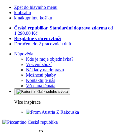
Zpět do hlavního menu
k obsahu
k nákupnímu košíku
Česká republika: Standardní doprava zdarma
od
1 290,00 Kč
Bezplatné vrácení zboží
Doručení do 2 pracovních dnů.
Nápověda
Kde je moje objednávka?
Vrácení zboží
Náklady na dopravu
Možnosti platby
Kontaktujte nás
Všechna témata
Více inspirace
Z Rakouska