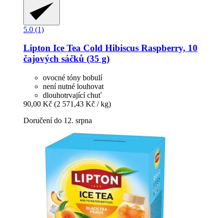
5.0 (1)
Lipton
Ice Tea Cold Hibiscus Raspberry, 10
čajových sáčků (35 g)
ovocné tóny bobulí
není nutné louhovat
dlouhotrvající chuť
90,00 Kč
(2 571,43 Kč / kg)
Doručení do 12. srpna