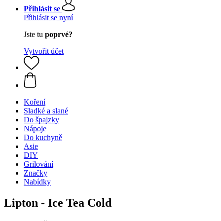
Přihlásit se
Přihlásit se nyní
Jste tu
poprvé?
Vytvořit účet
Koření
Sladké a slané
Do špajzky
Nápoje
Do kuchyně
Asie
DIY
Grilování
Značky
Nabídky
Lipton - Ice Tea Cold