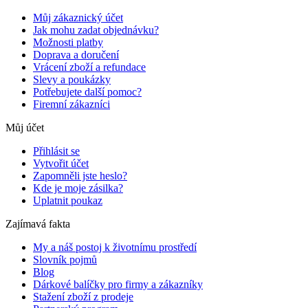
Můj zákaznický účet
Jak mohu zadat objednávku?
Možnosti platby
Doprava a doručení
Vrácení zboží a refundace
Slevy a poukázky
Potřebujete další pomoc?
Firemní zákazníci
Můj účet
Přihlásit se
Vytvořit účet
Zapomněli jste heslo?
Kde je moje zásilka?
Uplatnit poukaz
Zajímavá fakta
My a náš postoj k životnímu prostředí
Slovník pojmů
Blog
Dárkové balíčky pro firmy a zákazníky
Stažení zboží z prodeje