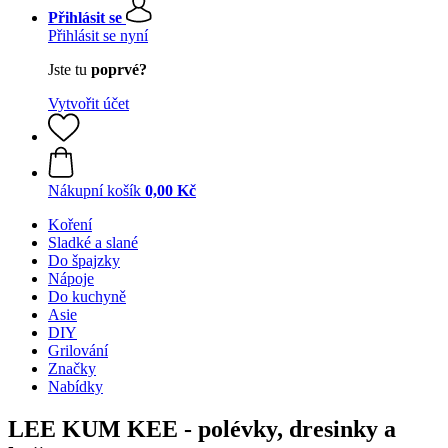
Přihlásit se
Přihlásit se nyní
Jste tu
poprvé?
Vytvořit účet
Nákupní košík
0,00 Kč
Koření
Sladké a slané
Do špajzky
Nápoje
Do kuchyně
Asie
DIY
Grilování
Značky
Nabídky
LEE KUM KEE - polévky, dresinky a