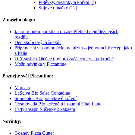
Polévky, dresinky a koření (7)
Sojové omáčky (12)
Z našeho blogu:
Jakou mouku použít na pizzu? Přehled nejdůležitějších
rozdílů
Den skořicových šneků!
Připravte si vlastní omáčku na pizzu – jednoduchý recept jako
z Itálie
DIY sushi: užitečné tipy pro začátečníky a pokročilé
Mošt: novinka v Piccantino
Poznejte svět Piccantino:
Marcato
LaSelva Bio Salsa Contadina
Sonnentor Bio polévkové koření
Cosmoveda Bio kořenění instantní Chai Latte
Lady Joseph Sušenky s kakaem
Novinky:
Gozney Pizza Cutter