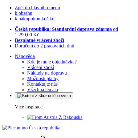
Zpět do hlavního menu
k obsahu
k nákupnímu košíku
Česká republika: Standardní doprava zdarma
od
1 290,00 Kč
Bezplatné vrácení zboží
Doručení do 2 pracovních dnů.
Nápověda
Kde je moje objednávka?
Vrácení zboží
Náklady na dopravu
Možnosti platby
Kontaktujte nás
Všechna témata
Více inspirace
Z Rakouska