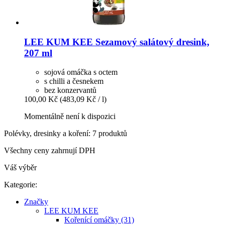
LEE KUM KEE
Sezamový salátový dresink,
207 ml
sojová omáčka s octem
s chilli a česnekem
bez konzervantů
100,00 Kč
(483,09 Kč / l)
Momentálně není k dispozici
Polévky, dresinky a koření: 7 produktů
Všechny ceny zahrnují DPH
Váš výběr
Kategorie:
Značky
LEE KUM KEE
Kořenící omáčky (31)