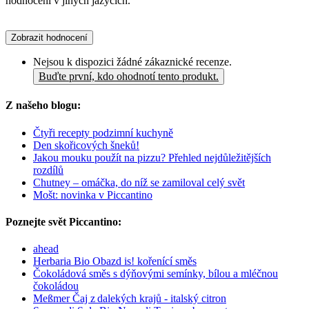
hodnocení v jiných jazycích.
Zobrazit hodnocení
Nejsou k dispozici žádné zákaznické recenze.
Buďte první, kdo ohodnotí tento produkt.
Z našeho blogu:
Čtyři recepty podzimní kuchyně
Den skořicových šneků!
Jakou mouku použít na pizzu? Přehled nejdůležitějších
rozdílů
Chutney – omáčka, do níž se zamiloval celý svět
Mošt: novinka v Piccantino
Poznejte svět Piccantino:
ahead
Herbaria Bio Obazd is! kořenící směs
Čokoládová směs s dýňovými semínky, bílou a mléčnou
čokoládou
Meßmer Čaj z dalekých krajů - italský citron