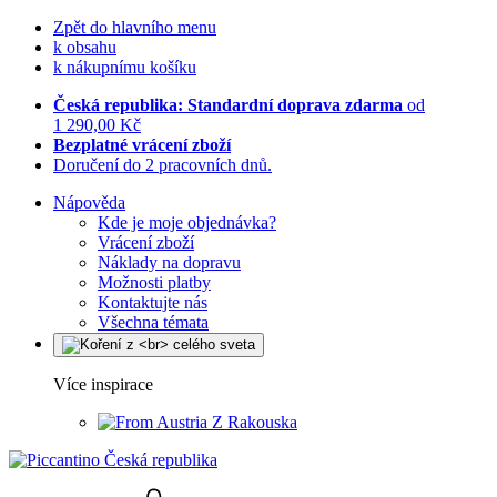
Zpět do hlavního menu
k obsahu
k nákupnímu košíku
Česká republika: Standardní doprava zdarma
od
1 290,00 Kč
Bezplatné vrácení zboží
Doručení do 2 pracovních dnů.
Nápověda
Kde je moje objednávka?
Vrácení zboží
Náklady na dopravu
Možnosti platby
Kontaktujte nás
Všechna témata
Více inspirace
Z Rakouska