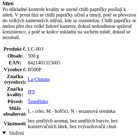
Mletí
Po důkladné kontrole kvality se uzené chilli papričky posílají k
mletí. V první fázi se chilli papričky očistí a omyjí, poté se převezou
do velkých kamenných mlýnů, kde se rozemelou. Chilli papričky se
melou přes dva velké žulové kameny, dokud nedosáhnou správné
konzistence, a poté se krátce uskladní na suchém místě, dokud se
nezabalí.
Produkt č.
LC-003
Obsah:
500 g
EAN:
8421401315005
Výrobce č.
B500P
Značka
La Chinata
(výrobce):
Značka
IFS
kvality:
Původ:
Španělsko
Může
L - celer, M - hořčici, N - sezamová semínka
obsahovat:
bez umělých aromat, bez umělých barviv, bez
Vlastnosti:
konzervačních látek, bez zvýrazňovačů chuti
Složení