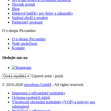
Slovník pojmů
Blog
Dárkové balíčky pro firmy a zákazníky
Stažení zboží z prodeje
Partnerský program
O e-shopu Piccantino
O e-shopu Piccantino
Naše společnost
Kontakt
Sledujte nás na
Upravit zemi / jazyk
© 2010-2026
niceshops GmbH
- All rights reserved.
Impresum a uživatelské podmínky
Ochrana osobních údajů
Všeobecné obchodní podmínky (VOP) a pokyny pro
odstoupení
Prohlášení o přístupnosti