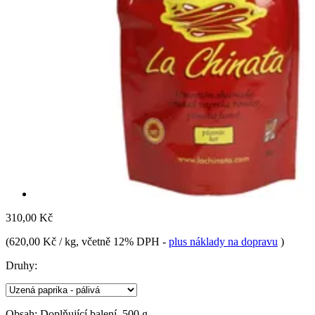
310,00 Kč
(
620,00 Kč / kg
, včetně 12% DPH
-
plus náklady na dopravu
)
Druhy:
Obsah:
Doplňující balení, 500 g