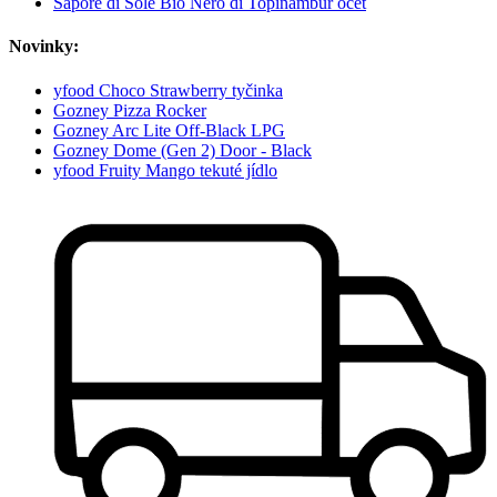
Sapore di Sole Bio Nero di Topinambur ocet
Novinky:
yfood Choco Strawberry tyčinka
Gozney Pizza Rocker
Gozney Arc Lite Off-Black LPG
Gozney Dome (Gen 2) Door - Black
yfood Fruity Mango tekuté jídlo