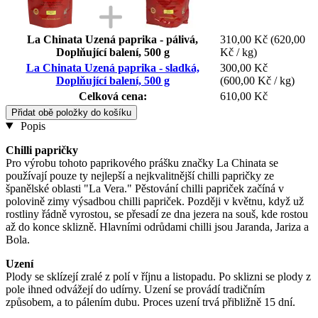
La Chinata Uzená paprika - pálivá,
310,00 Kč
(620,00
Doplňující balení, 500 g
Kč / kg)
La Chinata Uzená paprika - sladká,
300,00 Kč
Doplňující balení, 500 g
(600,00 Kč / kg)
Celková cena:
610,00 Kč
Přidat obě položky do košíku
Popis
Chilli papričky
Pro výrobu tohoto paprikového prášku značky La Chinata se
používají pouze ty nejlepší a nejkvalitnější chilli papričky ze
španělské oblasti "La Vera." Pěstování chilli papriček začíná v
polovině zimy výsadbou chilli papriček. Později v květnu, když už
rostliny řádně vyrostou, se přesadí ze dna jezera na souš, kde rostou
až do konce sklizně. Hlavními odrůdami chilli jsou Jaranda, Jariza a
Bola.
Uzení
Plody se sklízejí zralé z polí v říjnu a listopadu. Po sklizni se plody z
pole ihned odvážejí do udírny. Uzení se provádí tradičním
způsobem, a to pálením dubu. Proces uzení trvá přibližně 15 dní.