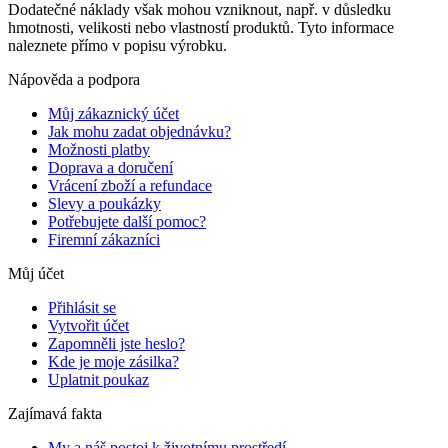
Dodatečné náklady však mohou vzniknout, např. v důsledku
hmotnosti, velikosti nebo vlastností produktů. Tyto informace
naleznete přímo v popisu výrobku.
Nápověda a podpora
Můj zákaznický účet
Jak mohu zadat objednávku?
Možnosti platby
Doprava a doručení
Vrácení zboží a refundace
Slevy a poukázky
Potřebujete další pomoc?
Firemní zákazníci
Můj účet
Přihlásit se
Vytvořit účet
Zapomněli jste heslo?
Kde je moje zásilka?
Uplatnit poukaz
Zajímavá fakta
My a náš postoj k životnímu prostředí