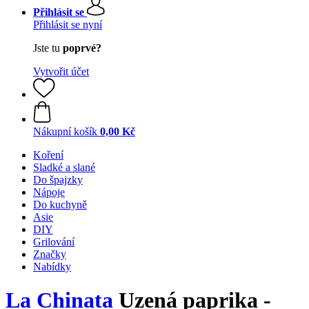
Přihlásit se
Přihlásit se nyní
Jste tu
poprvé?
Vytvořit účet
Nákupní košík
0,00 Kč
Koření
Sladké a slané
Do špajzky
Nápoje
Do kuchyně
Asie
DIY
Grilování
Značky
Nabídky
La Chinata
Uzená paprika -