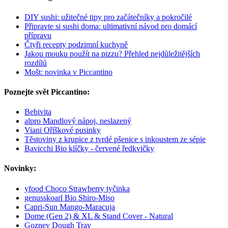
DIY sushi: užitečné tipy pro začátečníky a pokročilé
Připravte si sushi doma: ultimativní návod pro domácí
přípravu
Čtyři recepty podzimní kuchyně
Jakou mouku použít na pizzu? Přehled nejdůležitějších
rozdílů
Mošt: novinka v Piccantino
Poznejte svět Piccantino:
Bebivita
alpro Mandlový nápoj, neslazený
Viani Oříškové pusinky
Těstoviny z krupice z tvrdé pšenice s inkoustem ze sépie
Bavicchi Bio klíčky - červené ředkvičky
Novinky:
yfood Choco Strawberry tyčinka
genusskoarl Bio Shiro-Miso
Capri-Sun Mango-Maracuja
Dome (Gen 2) & XL & Stand Cover - Natural
Gozney Dough Tray