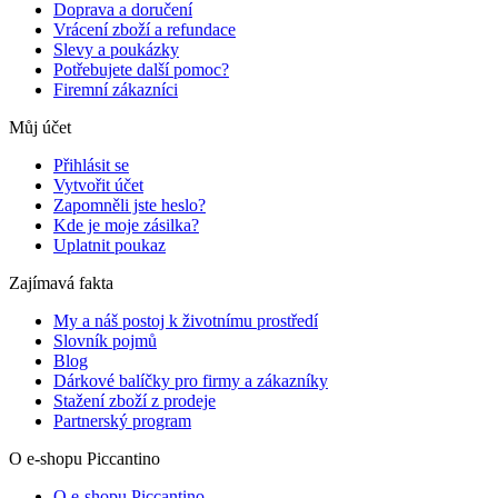
Doprava a doručení
Vrácení zboží a refundace
Slevy a poukázky
Potřebujete další pomoc?
Firemní zákazníci
Můj účet
Přihlásit se
Vytvořit účet
Zapomněli jste heslo?
Kde je moje zásilka?
Uplatnit poukaz
Zajímavá fakta
My a náš postoj k životnímu prostředí
Slovník pojmů
Blog
Dárkové balíčky pro firmy a zákazníky
Stažení zboží z prodeje
Partnerský program
O e-shopu Piccantino
O e-shopu Piccantino