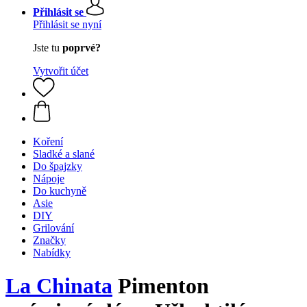
Přihlásit se
Přihlásit se nyní
Jste tu
poprvé?
Vytvořit účet
Koření
Sladké a slané
Do špajzky
Nápoje
Do kuchyně
Asie
DIY
Grilování
Značky
Nabídky
La Chinata
Pimenton