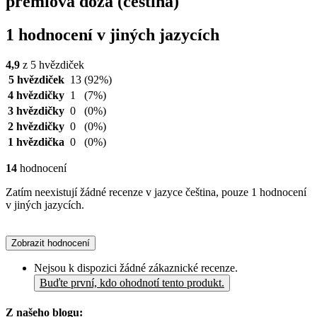
prémiová dóza (čeština)
1 hodnocení v jiných jazycích
4,9
z 5 hvězdiček
5 hvězdiček
13
(92%)
4 hvězdičky
1
(7%)
3 hvězdičky
0
(0%)
2 hvězdičky
0
(0%)
1 hvězdička
0
(0%)
14
hodnocení
Zatím neexistují žádné recenze v jazyce čeština, pouze 1 hodnocení
v jiných jazycích.
Zobrazit hodnocení
Nejsou k dispozici žádné zákaznické recenze.
Buďte první, kdo ohodnotí tento produkt.
Z našeho blogu: