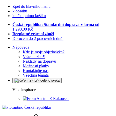
Zpět do hlavního menu
k obsahu
k nákupnímu košíku
Česká republika: Standardní doprava zdarma
od
1 290,00 Kč
Bezplatné vrácení zboží
Doručení do 2 pracovních dnů.
Nápověda
Kde je moje objednávka?
Vrácení zboží
Náklady na dopravu
Možnosti platby
Kontaktujte nás
Všechna témata
Více inspirace
Z Rakouska