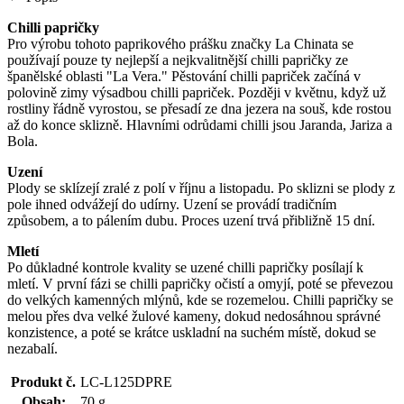
Chilli papričky
Pro výrobu tohoto paprikového prášku značky La Chinata se
používají pouze ty nejlepší a nejkvalitnější chilli papričky ze
španělské oblasti "La Vera." Pěstování chilli papriček začíná v
polovině zimy výsadbou chilli papriček. Později v květnu, když už
rostliny řádně vyrostou, se přesadí ze dna jezera na souš, kde rostou
až do konce sklizně. Hlavními odrůdami chilli jsou Jaranda, Jariza a
Bola.
Uzení
Plody se sklízejí zralé z polí v říjnu a listopadu. Po sklizni se plody z
pole ihned odvážejí do udírny. Uzení se provádí tradičním
způsobem, a to pálením dubu. Proces uzení trvá přibližně 15 dní.
Mletí
Po důkladné kontrole kvality se uzené chilli papričky posílají k
mletí. V první fázi se chilli papričky očistí a omyjí, poté se převezou
do velkých kamenných mlýnů, kde se rozemelou. Chilli papričky se
melou přes dva velké žulové kameny, dokud nedosáhnou správné
konzistence, a poté se krátce uskladní na suchém místě, dokud se
nezabalí.
Produkt č.
LC-L125DPRE
Obsah:
70 g