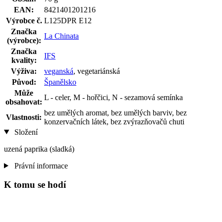
EAN:
8421401201216
Výrobce č.
L125DPR E12
Značka
La Chinata
(výrobce):
Značka
IFS
kvality:
Výživa:
veganská
, vegetariánská
Původ:
Španělsko
Může
L - celer, M - hořčici, N - sezamová semínka
obsahovat:
bez umělých aromat, bez umělých barviv, bez
Vlastnosti:
konzervačních látek, bez zvýrazňovačů chuti
Složení
uzená paprika (sladká)
Právní informace
K tomu se hodí