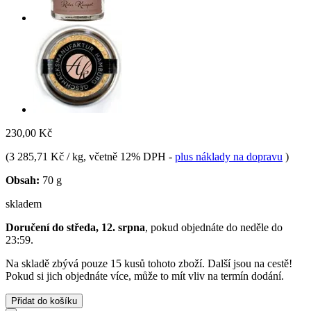
230,00 Kč
(
3 285,71 Kč / kg
, včetně 12% DPH
-
plus náklady na dopravu
)
Obsah:
70 g
skladem
Doručení do středa, 12. srpna
, pokud objednáte do
neděle do
23:59
.
Na skladě zbývá pouze 15 kusů tohoto zboží. Další jsou na cestě!
Pokud si jich objednáte více, může to mít vliv na termín dodání.
Přidat do košíku