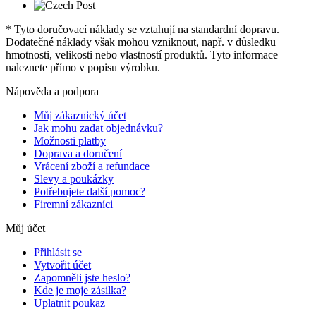
* Tyto doručovací náklady se vztahují na standardní dopravu.
Dodatečné náklady však mohou vzniknout, např. v důsledku
hmotnosti, velikosti nebo vlastností produktů. Tyto informace
naleznete přímo v popisu výrobku.
Nápověda a podpora
Můj zákaznický účet
Jak mohu zadat objednávku?
Možnosti platby
Doprava a doručení
Vrácení zboží a refundace
Slevy a poukázky
Potřebujete další pomoc?
Firemní zákazníci
Můj účet
Přihlásit se
Vytvořit účet
Zapomněli jste heslo?
Kde je moje zásilka?
Uplatnit poukaz