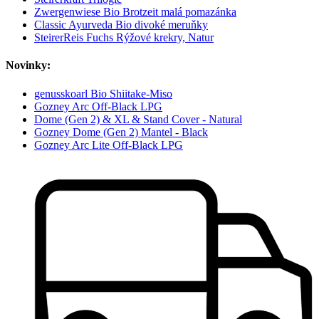
Zwergenwiese Bio Brotzeit malá pomazánka
Classic Ayurveda Bio divoké meruňky
SteirerReis Fuchs Rýžové krekry, Natur
Novinky:
genusskoarl Bio Shiitake-Miso
Gozney Arc Off-Black LPG
Dome (Gen 2) & XL & Stand Cover - Natural
Gozney Dome (Gen 2) Mantel - Black
Gozney Arc Lite Off-Black LPG