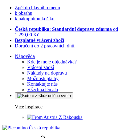
Zpět do hlavního menu
k obsahu
k nákupnímu košíku
Česká republika: Standardní doprava zdarma
od
1 290,00 Kč
Bezplatné vrácení zboží
Doručení do 2 pracovních dnů.
Nápověda
Kde je moje objednávka?
Vrácení zboží
Náklady na dopravu
Možnosti platby
Kontaktujte nás
Všechna témata
Více inspirace
Z Rakouska