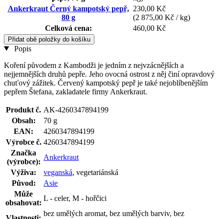
Ankerkraut Černý kampotský pepř,
230,00 Kč
80 g
(2 875,00 Kč / kg)
Celková cena:
460,00 Kč
Přidat obě položky do košíku
Popis
Koření původem z Kambodži je jedním z nejvzácnějších a
nejjemnějších druhů pepře. Jeho ovocná ostrost z něj činí opravdový
chuťový zážitek. Červený kampotský pepř je také nejoblíbenějším
pepřem Štefana, zakladatele firmy Ankerkraut.
Produkt č.
AK-4260347894199
Obsah:
70 g
EAN:
4260347894199
Výrobce č.
4260347894199
Značka
Ankerkraut
(výrobce):
Výživa:
veganská
, vegetariánská
Původ:
Asie
Může
L - celer, M - hořčici
obsahovat:
bez umělých aromat, bez umělých barviv, bez
Vlastnosti: