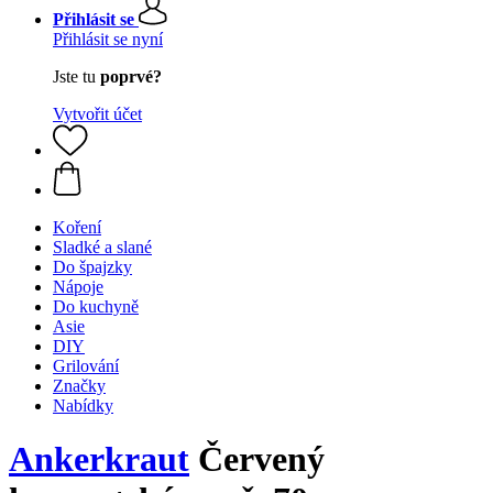
Přihlásit se
Přihlásit se nyní
Jste tu
poprvé?
Vytvořit účet
Koření
Sladké a slané
Do špajzky
Nápoje
Do kuchyně
Asie
DIY
Grilování
Značky
Nabídky
Ankerkraut
Červený