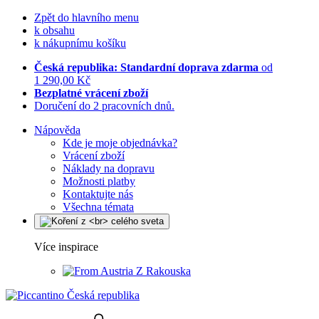
Zpět do hlavního menu
k obsahu
k nákupnímu košíku
Česká republika: Standardní doprava zdarma
od
1 290,00 Kč
Bezplatné vrácení zboží
Doručení do 2 pracovních dnů.
Nápověda
Kde je moje objednávka?
Vrácení zboží
Náklady na dopravu
Možnosti platby
Kontaktujte nás
Všechna témata
Více inspirace
Z Rakouska