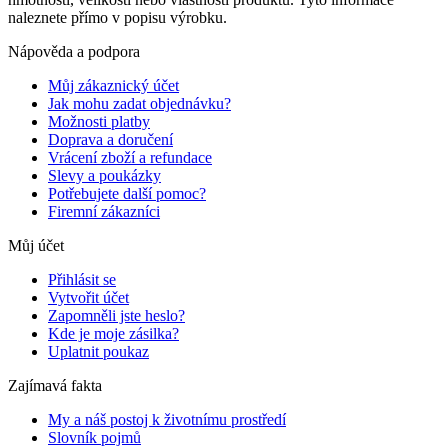
naleznete přímo v popisu výrobku.
Nápověda a podpora
Můj zákaznický účet
Jak mohu zadat objednávku?
Možnosti platby
Doprava a doručení
Vrácení zboží a refundace
Slevy a poukázky
Potřebujete další pomoc?
Firemní zákazníci
Můj účet
Přihlásit se
Vytvořit účet
Zapomněli jste heslo?
Kde je moje zásilka?
Uplatnit poukaz
Zajímavá fakta
My a náš postoj k životnímu prostředí
Slovník pojmů