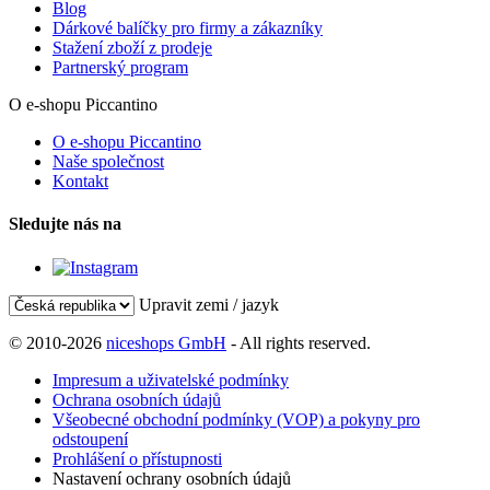
Blog
Dárkové balíčky pro firmy a zákazníky
Stažení zboží z prodeje
Partnerský program
O e-shopu Piccantino
O e-shopu Piccantino
Naše společnost
Kontakt
Sledujte nás na
Upravit zemi / jazyk
© 2010-2026
niceshops GmbH
- All rights reserved.
Impresum a uživatelské podmínky
Ochrana osobních údajů
Všeobecné obchodní podmínky (VOP) a pokyny pro
odstoupení
Prohlášení o přístupnosti
Nastavení ochrany osobních údajů