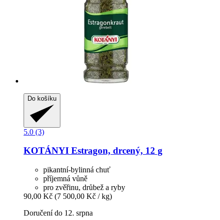
Do košíku
5.0 (3)
KOTÁNYI
Estragon, drcený, 12 g
pikantní-bylinná chuť
příjemná vůně
pro zvěřinu, drůbež a ryby
90,00 Kč
(7 500,00 Kč / kg)
Doručení do 12. srpna