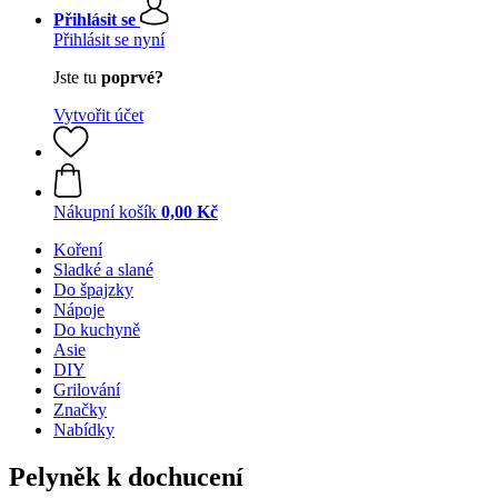
Přihlásit se
Přihlásit se nyní
Jste tu
poprvé?
Vytvořit účet
Nákupní košík
0,00 Kč
Koření
Sladké a slané
Do špajzky
Nápoje
Do kuchyně
Asie
DIY
Grilování
Značky
Nabídky
Pelyněk k dochucení