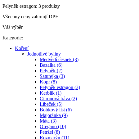
Pelyněk estragon: 3 produkty
Všechny ceny zahrnují DPH
Váš výběr
Kategorie:
Koření
Jednotlivé byliny
Medvědí česnek (3)
Bazalka (6)
Pelyněk (2)
Saturejka (3)
Kopr (8)
Pelyněk estragon (3)
Kerblík (1)
Citronová tráva (2)
Libeček (5)
Bobkový list (6)
Majoránka (9)
Máta (3)
Oregano (10)
Petržel (8)
Rozmarýn (11)