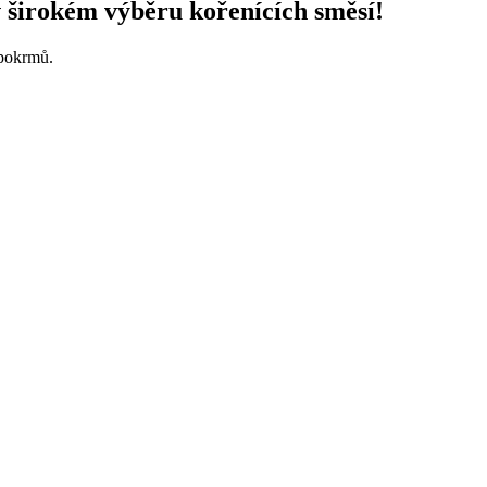
 širokém výběru kořenících směsí!
 pokrmů.