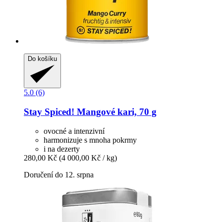
Do košíku
5.0 (6)
Stay Spiced!
Mangové kari, 70 g
ovocné a intenzivní
harmonizuje s mnoha pokrmy
i na dezerty
280,00 Kč
(4 000,00 Kč / kg)
Doručení do 12. srpna