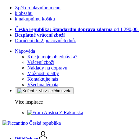
Zpět do hlavního menu
k obsahu
k nákupnímu košíku
Česká republika: Standardní doprava zdarma
od 1 290,00
Bezplatné vrácení zboží
Doručení do 2 pracovních dnů.
Nápověda
Kde je moje objednávka?
Vrácení zboží
Náklady na dopravu
Možnosti platby
Kontaktujte nás
Všechna témata
Více inspirace
Z Rakouska
Přihlásit se