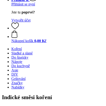
Přihlásit se nyní
Jste tu
poprvé?
Vytvořit účet
Nákupní košík
0,00 Kč
Koření
Sladké a slané
Do špajzky
Nápoje
Do kuchyně
Asie
DIY
Grilování
Značky
Nabídky
Indické směsi koření