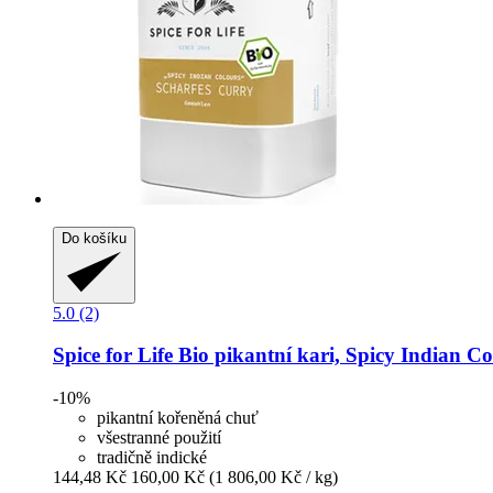
Do košíku
5.0 (2)
Spice for Life
Bio pikantní kari, Spicy Indian Co
-10%
pikantní kořeněná chuť
všestranné použití
tradičně indické
144,48 Kč
160,00 Kč
(1 806,00 Kč / kg)