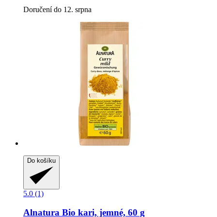
Doručení do 12. srpna
Do košíku
5.0 (1)
Alnatura
Bio kari, jemné, 60 g