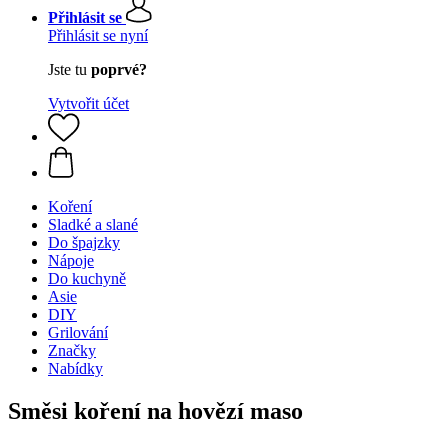
Přihlásit se
Přihlásit se nyní
Jste tu
poprvé?
Vytvořit účet
Koření
Sladké a slané
Do špajzky
Nápoje
Do kuchyně
Asie
DIY
Grilování
Značky
Nabídky
Směsi koření na hovězí maso