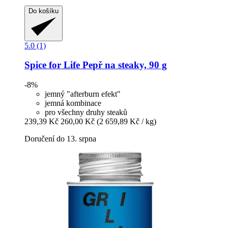
Do košíku
5.0 (1)
Spice for Life
Pepř na steaky, 90 g
-8%
jemný "afterburn efekt"
jemná kombinace
pro všechny druhy steaků
239,39 Kč
260,00 Kč
(2 659,89 Kč / kg)
Doručení do 13. srpna