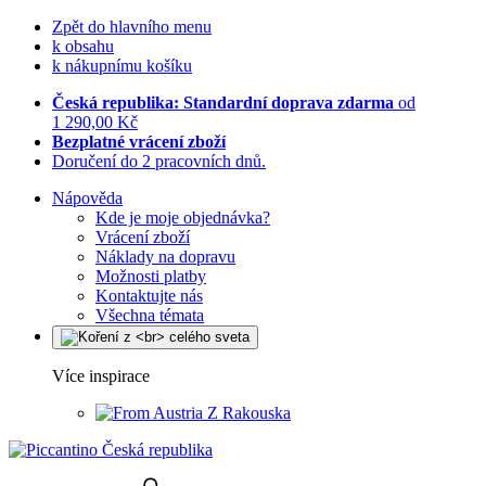
Zpět do hlavního menu
k obsahu
k nákupnímu košíku
Česká republika: Standardní doprava zdarma
od
1 290,00 Kč
Bezplatné vrácení zboží
Doručení do 2 pracovních dnů.
Nápověda
Kde je moje objednávka?
Vrácení zboží
Náklady na dopravu
Možnosti platby
Kontaktujte nás
Všechna témata
Více inspirace
Z Rakouska