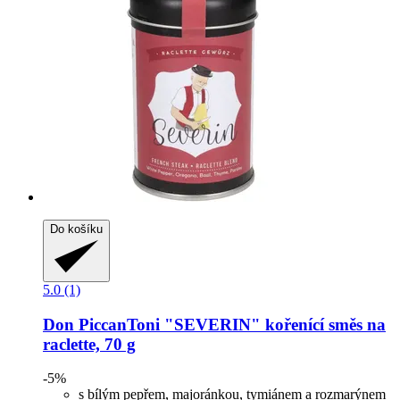
Do košíku
5.0 (1)
Don PiccanToni
"SEVERIN" kořenící směs na
raclette, 70 g
-5%
s bílým pepřem, majoránkou, tymiánem a rozmarýnem