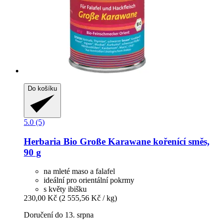
Do košíku
5.0 (5)
Herbaria
Bio Große Karawane kořenící směs,
90 g
na mleté maso a falafel
ideální pro orientální pokrmy
s květy ibišku
230,00 Kč
(2 555,56 Kč / kg)
Doručení do 13. srpna