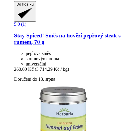
Do košíku
5.0 (1)
Stay Spiced!
Směs na hovězí pepřový steak s
rumem, 70 g
pepřová směs
s rumovým aroma
univerzální
260,00 Kč
(3 714,29 Kč / kg)
Doručení do 13. srpna