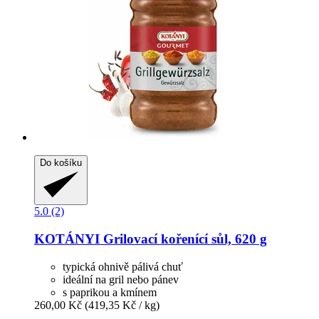
Do košíku
5.0 (2)
KOTÁNYI
Grilovací kořenící sůl, 620 g
typická ohnivě pálivá chuť
ideální na gril nebo pánev
s paprikou a kmínem
260,00 Kč
(419,35 Kč / kg)