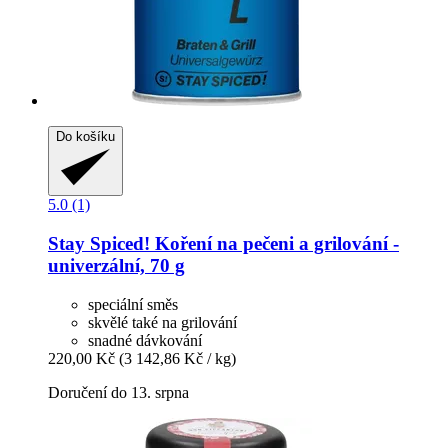
Do košíku
5.0 (1)
Stay Spiced!
Koření na pečeni a grilování -​
univerzální, 70 g
speciální směs
skvělé také na grilování
snadné dávkování
220,00 Kč
(3 142,86 Kč / kg)
Doručení do 13. srpna