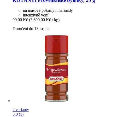
KOTÁNYI
Provensálské bylinky, 25 g
na masové pokrmy i marinády
intenzivně voní
90,00 Kč
(3 600,00 Kč / kg)
Doručení do 13. srpna
2 varianty
5.0 (1)