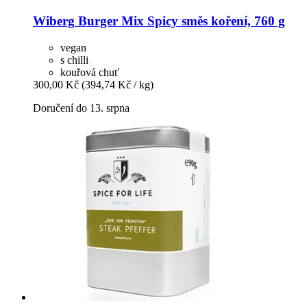
Wiberg
Burger Mix Spicy směs koření, 760 g
vegan
s chilli
kouřová chuť
300,00 Kč
(394,74 Kč / kg)
Doručení do 13. srpna