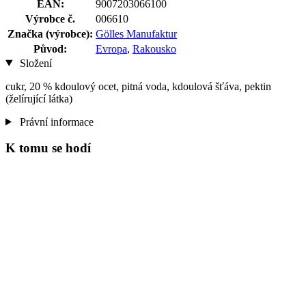
EAN:
9007203066100
Výrobce č.
006610
Značka (výrobce):
Gölles Manufaktur
Původ:
Evropa
,
Rakousko
Složení
cukr, 20 % kdoulový ocet, pitná voda, kdoulová šťáva, pektin
(želírující látka)
Právní informace
K tomu se hodí