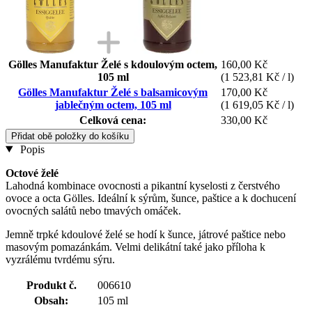
Gölles Manufaktur Želé s kdoulovým octem,
160,00 Kč
105 ml
(1 523,81 Kč / l)
Gölles Manufaktur Želé s balsamicovým
170,00 Kč
jablečným octem, 105 ml
(1 619,05 Kč / l)
Celková cena:
330,00 Kč
Přidat obě položky do košíku
Popis
Octové želé
Lahodná kombinace ovocnosti a pikantní kyselosti z čerstvého
ovoce a octa Gölles. Ideální k sýrům, šunce, paštice a k dochucení
ovocných salátů nebo tmavých omáček.
Jemně trpké kdoulové želé se hodí k šunce, játrové paštice nebo
masovým pomazánkám. Velmi delikátní také jako příloha k
vyzrálému tvrdému sýru.
Produkt č.
006610
Obsah:
105 ml