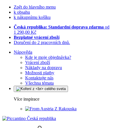
Zpět do hlavního menu
k obsahu
k nákupnímu košíku
Česká republika: Standardní doprava zdarma
od
1 290,00 Kč
Bezplatné vrácení zboží
Doručení do 2 pracovních dnů.
Nápověda
Kde je moje objednávka?
Vrácení zboží
Náklady na dopravu
Možnosti platby
Kontaktujte nás
Všechna témata
Více inspirace
Z Rakouska