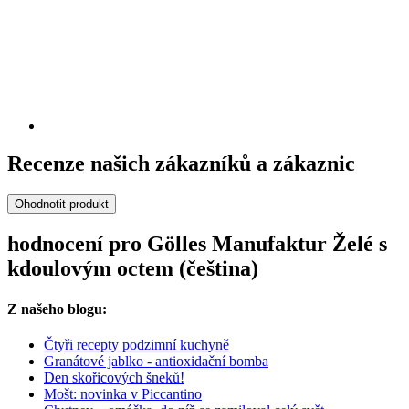
Recenze našich zákazníků a zákaznic
Ohodnotit produkt
hodnocení pro Gölles Manufaktur Želé s
kdoulovým octem (čeština)
Z našeho blogu:
Čtyři recepty podzimní kuchyně
Granátové jablko - antioxidační bomba
Den skořicových šneků!
Mošt: novinka v Piccantino