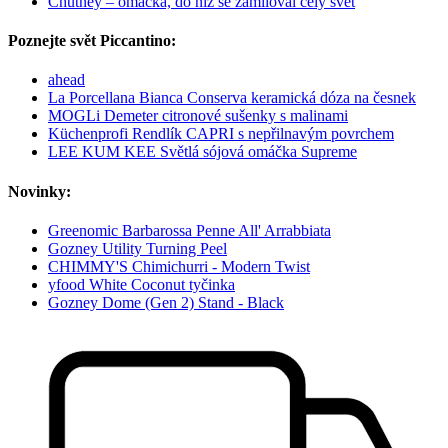
Chutney – omáčka, do níž se zamiloval celý svět
Poznejte svět Piccantino:
ahead
La Porcellana Bianca Conserva keramická dóza na česnek
MOGLi Demeter citronové sušenky s malinami
Küchenprofi Rendlík CAPRI s nepřilnavým povrchem
LEE KUM KEE Světlá sójová omáčka Supreme
Novinky:
Greenomic Barbarossa Penne All' Arrabbiata
Gozney Utility Turning Peel
CHIMMY'S Chimichurri - Modern Twist
yfood White Coconut tyčinka
Gozney Dome (Gen 2) Stand - Black