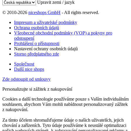
Upravit zemi / jazyk
© 2010-2026
niceshops GmbH
- All rights reserved.
Impresum a uživatelské podmínky
Ochrana osobních údajů
Všeobecné obchodní podmínky (VOP) a pokyny pro
odstoupení
Prohlášení o přístupnosti
Nastavení ochrany osobních údajů
Storno předplatného zde
Společnost
Další nice shops
Zde odstoupit od smlouvy
Personalizujte si zážitek z nakupování
Cookies a další technologie používáme pouze s Vaším individuálním
souhlasem, abychom Vám mohli nabídnout personalizovaný zážitek
z nakupování.
Za tímto účelem shromažďujeme údaje o našich uživatelích, jejich
chování a zařízeních. Tyto údaje používáme k neustálé optimalizaci
našich webových stránek, k zobrazování personalizované reklamy a