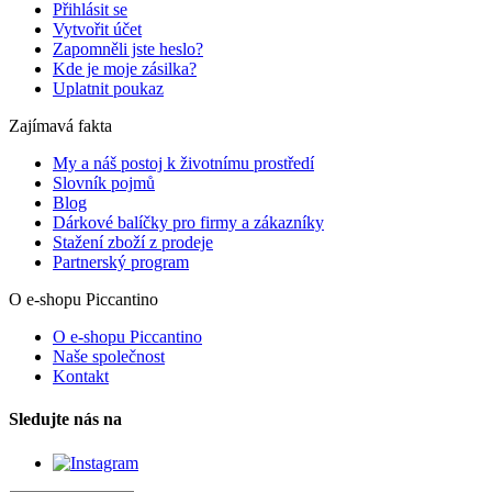
Přihlásit se
Vytvořit účet
Zapomněli jste heslo?
Kde je moje zásilka?
Uplatnit poukaz
Zajímavá fakta
My a náš postoj k životnímu prostředí
Slovník pojmů
Blog
Dárkové balíčky pro firmy a zákazníky
Stažení zboží z prodeje
Partnerský program
O e-shopu Piccantino
O e-shopu Piccantino
Naše společnost
Kontakt
Sledujte nás na