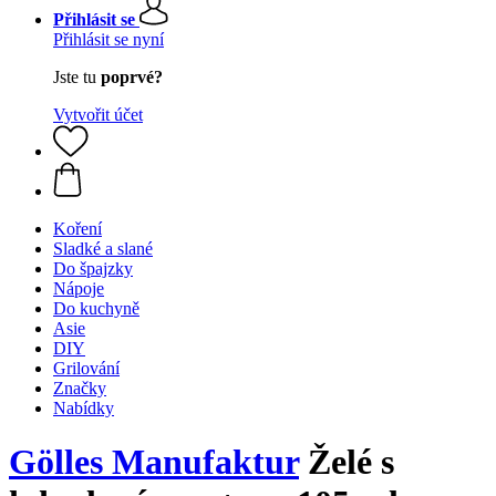
Přihlásit se
Přihlásit se nyní
Jste tu
poprvé?
Vytvořit účet
Koření
Sladké a slané
Do špajzky
Nápoje
Do kuchyně
Asie
DIY
Grilování
Značky
Nabídky
Gölles Manufaktur
Želé s