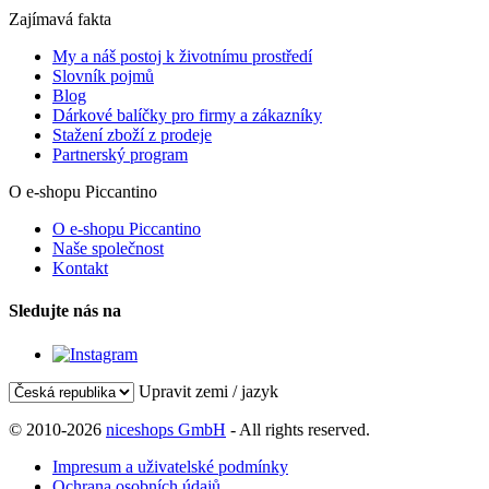
Zajímavá fakta
My a náš postoj k životnímu prostředí
Slovník pojmů
Blog
Dárkové balíčky pro firmy a zákazníky
Stažení zboží z prodeje
Partnerský program
O e-shopu Piccantino
O e-shopu Piccantino
Naše společnost
Kontakt
Sledujte nás na
Upravit zemi / jazyk
© 2010-2026
niceshops GmbH
- All rights reserved.
Impresum a uživatelské podmínky
Ochrana osobních údajů