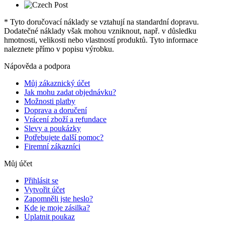
* Tyto doručovací náklady se vztahují na standardní dopravu.
Dodatečné náklady však mohou vzniknout, např. v důsledku
hmotnosti, velikosti nebo vlastností produktů. Tyto informace
naleznete přímo v popisu výrobku.
Nápověda a podpora
Můj zákaznický účet
Jak mohu zadat objednávku?
Možnosti platby
Doprava a doručení
Vrácení zboží a refundace
Slevy a poukázky
Potřebujete další pomoc?
Firemní zákazníci
Můj účet
Přihlásit se
Vytvořit účet
Zapomněli jste heslo?
Kde je moje zásilka?
Uplatnit poukaz