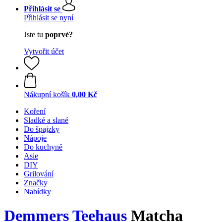
Přihlásit se
Přihlásit se nyní
Jste tu
poprvé?
Vytvořit účet
Nákupní košík
0,00 Kč
Koření
Sladké a slané
Do špajzky
Nápoje
Do kuchyně
Asie
DIY
Grilování
Značky
Nabídky
Demmers Teehaus
Matcha