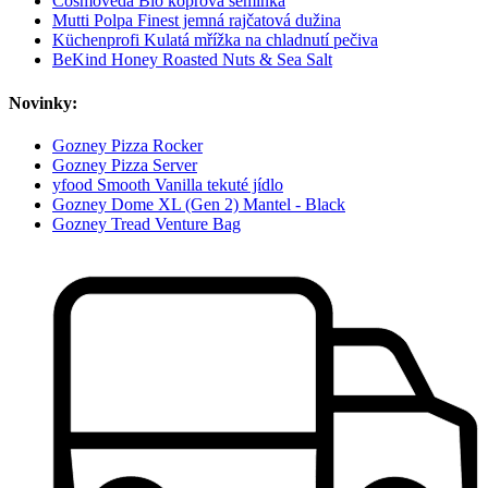
Cosmoveda Bio koprová semínka
Mutti Polpa Finest jemná rajčatová dužina
Küchenprofi Kulatá mřížka na chladnutí pečiva
BeKind Honey Roasted Nuts & Sea Salt
Novinky:
Gozney Pizza Rocker
Gozney Pizza Server
yfood Smooth Vanilla tekuté jídlo
Gozney Dome XL (Gen 2) Mantel - Black
Gozney Tread Venture Bag