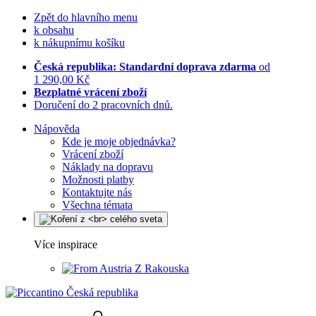
Zpět do hlavního menu
k obsahu
k nákupnímu košíku
Česká republika: Standardní doprava zdarma
od
1 290,00 Kč
Bezplatné vrácení zboží
Doručení do 2 pracovních dnů.
Nápověda
Kde je moje objednávka?
Vrácení zboží
Náklady na dopravu
Možnosti platby
Kontaktujte nás
Všechna témata
Více inspirace
Z Rakouska