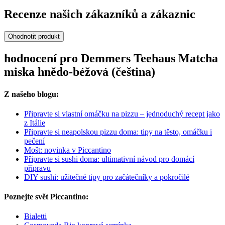
Recenze našich zákazníků a zákaznic
Ohodnotit produkt
hodnocení pro Demmers Teehaus Matcha
miska hnědo-béžová (čeština)
Z našeho blogu:
Připravte si vlastní omáčku na pizzu – jednoduchý recept jako
z Itálie
Připravte si neapolskou pizzu doma: tipy na těsto, omáčku i
pečení
Mošt: novinka v Piccantino
Připravte si sushi doma: ultimativní návod pro domácí
přípravu
DIY sushi: užitečné tipy pro začátečníky a pokročilé
Poznejte svět Piccantino:
Bialetti