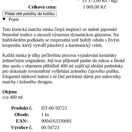
(3 375,00 Kč / kg)
Celková cena:
1 069,00 Kč
Přidat obě položky do košíku
Popis
Tato klasická matcha miska čerpá inspiraci ze staleté japonské
řemeslné tradice a okouzlí výraznou dynamickou glazurou. Na
hnědošedém podkladu se rozprostírá sytě hnědý odstín s živým
kropením, který vytváří působivý a harmonický celek.
Každá miska je díky pečlivému procesu vypalování keramiky
jedinečným originálem. Její tvar příjemně padne do rukou a široké
dno spolu s objemem přibližně 400 ml zajišťují ideální podmínky
pro dokonale rovnoměrné vyšlehání zeleného čajového prášku.
Elegantní dárkové balení z ní činí perfektní dárek pro milovníky
matchy i krásného designu.
Objem:
cca 400 ml
Produkt č.
DT-00-50723
Obsah:
1 ks
EAN:
9004163330081
Výrobce č.
00-50723