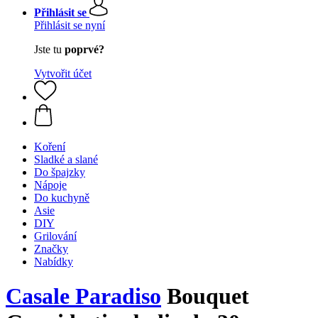
Přihlásit se
Přihlásit se nyní
Jste tu
poprvé?
Vytvořit účet
Koření
Sladké a slané
Do špajzky
Nápoje
Do kuchyně
Asie
DIY
Grilování
Značky
Nabídky
Casale Paradiso
Bouquet