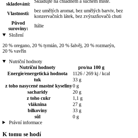
Skladujte na chladném a suchém místě.
skladování:
bez umělých aromat, bez umělých barviv, bez
Vlastnosti:
konzervačních látek, bez zvýrazňovačů chuti
Původ
Itálie
suroviny:
Složení
20 % oregano, 20 % tymián, 20 % šalvěj, 20 % rozmarýn,
20 % vavřín
Nutriční hodnoty
Nutriční hodnoty
pro/na 100 g
Energie/energetická hodnota
1126 / 269 kj / kcal
tuk
33 g
z toho nasycené mastné kyseliny
0 g
sacharidy
20 g
z toho cukr
1,1 g
vláknina
27 g
bílkoviny
33 g
sůl
0 g
Právní informace
K tomu se hodí