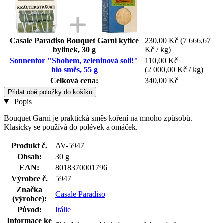
Casale Paradiso Bouquet Garni kytice
230,00 Kč
(7 666,67
bylinek, 30 g
Kč / kg)
Sonnentor "Sbohem, zeleninová soli!"
110,00 Kč
bio směs, 55 g
(2 000,00 Kč / kg)
Celková cena:
340,00 Kč
Přidat obě položky do košíku
Popis
Bouquet Garni je praktická směs koření na mnoho způsobů.
Klasicky se používá do polévek a omáček.
Produkt č.
AV-5947
Obsah:
30 g
EAN:
8018370001796
Výrobce č.
5947
Značka
Casale Paradiso
(výrobce):
Původ:
Itálie
Informace ke