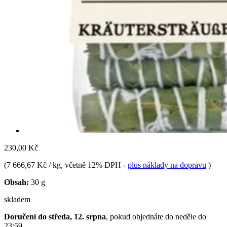
230,00 Kč
(
7 666,67 Kč / kg
, včetně 12% DPH
-
plus náklady na dopravu
)
Obsah:
30 g
skladem
Doručení do středa, 12. srpna
, pokud objednáte do
neděle do
23:59
.