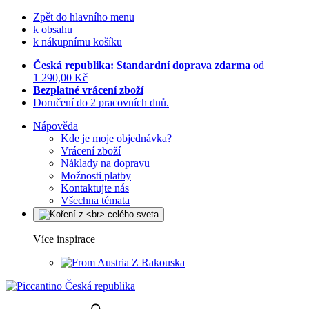
Zpět do hlavního menu
k obsahu
k nákupnímu košíku
Česká republika: Standardní doprava zdarma
od
1 290,00 Kč
Bezplatné vrácení zboží
Doručení do 2 pracovních dnů.
Nápověda
Kde je moje objednávka?
Vrácení zboží
Náklady na dopravu
Možnosti platby
Kontaktujte nás
Všechna témata
Více inspirace
Z Rakouska