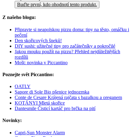
Buďte první, kdo ohodnotí tento produkt.
Z našeho blogu:
Připravte si neapolskou pizzu doma: tipy na těsto, omáčku i
pečení
Den skořicových šneků!
DIY sushi: užitečné tipy pro začátečníky a pokročilé
Jakou mouku použít na pizzu? Přehled nejdůležitějších
rozdílů
Mošt: novinka v Piccantino
Poznejte svět Piccantino:
OATLY
Sapore di Sole Bio pšenice jednozrnka
Conte de Cesare Krájená rajčata s bazalkou a oreganem
KOTÁNYI Mletá skořice
Dantesmile Čisticí kartáč pro brčka na pití
Novinky:
Capri-Sun Monster Alarm