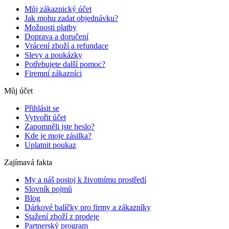
Můj zákaznický účet
Jak mohu zadat objednávku?
Možnosti platby
Doprava a doručení
Vrácení zboží a refundace
Slevy a poukázky
Potřebujete další pomoc?
Firemní zákazníci
Můj účet
Přihlásit se
Vytvořit účet
Zapomněli jste heslo?
Kde je moje zásilka?
Uplatnit poukaz
Zajímavá fakta
My a náš postoj k životnímu prostředí
Slovník pojmů
Blog
Dárkové balíčky pro firmy a zákazníky
Stažení zboží z prodeje
Partnerský program