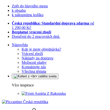
Zpět do hlavního menu
k obsahu
k nákupnímu košíku
Česká republika: Standardní doprava zdarma
od
1 290,00 Kč
Bezplatné vrácení zboží
Doručení do 2 pracovních dnů.
Nápověda
Kde je moje objednávka?
Vrácení zboží
Náklady na dopravu
Možnosti platby
Kontaktujte nás
Všechna témata
Více inspirace
Z Rakouska