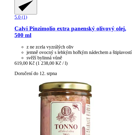
5.0 (1)
Calvi
Pinzimolio extra panenský olivový olej,
500 ml
z ne zcela vyzrálých oliv
jemně ovocný s lehkým hořkým nádechem a štiplavostí
svěží bylinná vůně
619,00 Kč
(1 238,00 Kč / l)
Doručení do 12. srpna