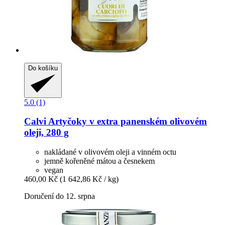
Do košíku
5.0 (1)
Calvi
Artyčoky v extra panenském olivovém
oleji, 280 g
nakládané v olivovém oleji a vinném octu
jemně kořeněné mátou a česnekem
vegan
460,00 Kč
(1 642,86 Kč / kg)
Doručení do 12. srpna