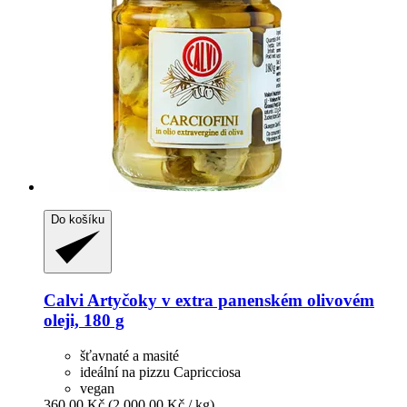
Do košíku
Calvi
Artyčoky v extra panenském olivovém
oleji, 180 g
šťavnaté a masité
ideální na pizzu Capricciosa
vegan
360,00 Kč
(2 000,00 Kč / kg)