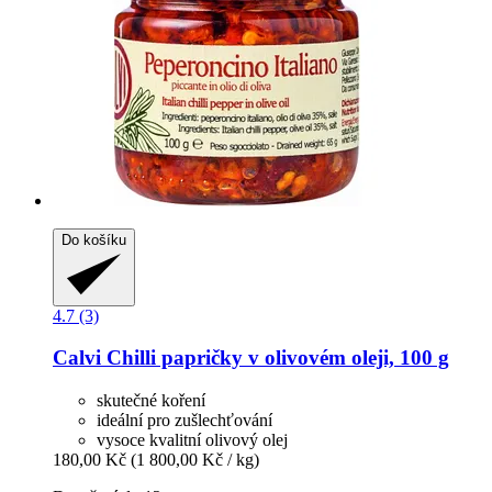
Do košíku
4.7 (3)
Calvi
Chilli papričky v olivovém oleji, 100 g
skutečné koření
ideální pro zušlechťování
vysoce kvalitní olivový olej
180,00 Kč
(1 800,00 Kč / kg)