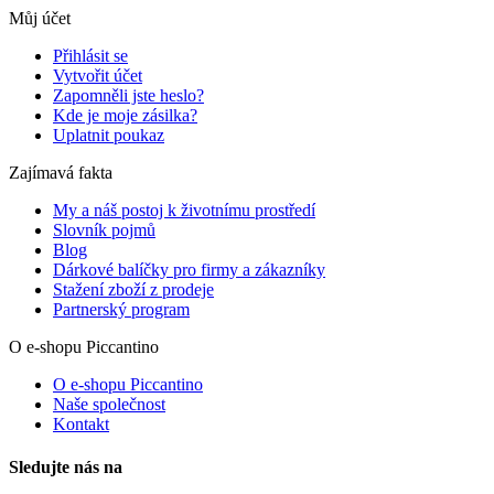
Můj účet
Přihlásit se
Vytvořit účet
Zapomněli jste heslo?
Kde je moje zásilka?
Uplatnit poukaz
Zajímavá fakta
My a náš postoj k životnímu prostředí
Slovník pojmů
Blog
Dárkové balíčky pro firmy a zákazníky
Stažení zboží z prodeje
Partnerský program
O e-shopu Piccantino
O e-shopu Piccantino
Naše společnost
Kontakt
Sledujte nás na