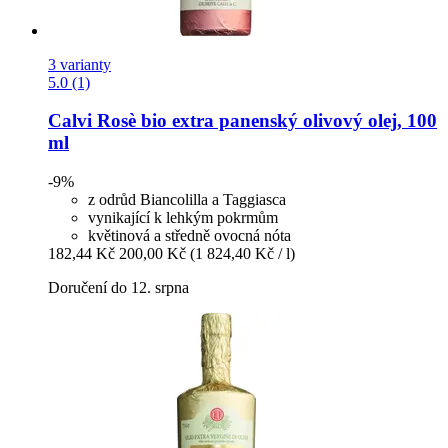
3 varianty
5.0 (1)
Calvi
Rosè bio extra panenský olivový olej, 100
ml
-9%
z odrůd Biancolilla a Taggiasca
vynikající k lehkým pokrmům
květinová a středně ovocná nóta
182,44 Kč
200,00 Kč
(1 824,40 Kč / l)
Doručení do 12. srpna