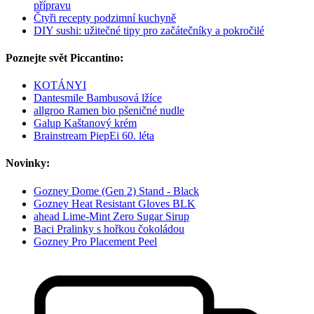
přípravu
Čtyři recepty podzimní kuchyně
DIY sushi: užitečné tipy pro začátečníky a pokročilé
Poznejte svět Piccantino:
KOTÁNYI
Dantesmile Bambusová lžíce
allgroo Ramen bio pšeničné nudle
Galup Kaštanový krém
Brainstream PiepEi 60. léta
Novinky:
Gozney Dome (Gen 2) Stand - Black
Gozney Heat Resistant Gloves BLK
ahead Lime-Mint Zero Sugar Sirup
Baci Pralinky s hořkou čokoládou
Gozney Pro Placement Peel