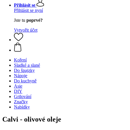
Přihlásit se
Přihlásit se nyní
Jste tu
poprvé?
Vytvořit účet
Koření
Sladké a slané
Do špajzky
Nápoje
Do kuchyně
Asie
DIY
Grilování
Značky
Nabídky
Calvi - olivové oleje