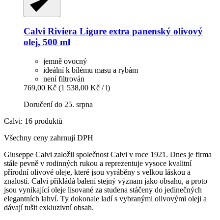
Calvi
Riviera Ligure extra panenský olivový
olej, 500 ml
jemně ovocný
ideální k bílému masu a rybám
není filtrován
769,00 Kč
(1 538,00 Kč / l)
Doručení do 25. srpna
Calvi: 16 produktů
Všechny ceny zahrnují DPH
Giuseppe Calvi založil společnost Calvi v roce 1921. Dnes je firma
stále pevně v rodinných rukou a reprezentuje vysoce kvalitní
přírodní olivové oleje, které jsou vyráběny s velkou láskou a
znalostí. Calvi přikládá balení stejný význam jako obsahu, a proto
jsou vynikající oleje lisované za studena stáčeny do jedinečných
elegantních lahví. Ty dokonale ladí s vybranými olivovými oleji a
dávají tušit exkluzivní obsah.