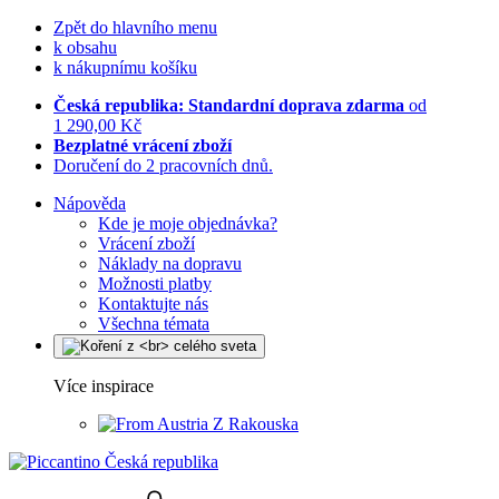
Zpět do hlavního menu
k obsahu
k nákupnímu košíku
Česká republika: Standardní doprava zdarma
od
1 290,00 Kč
Bezplatné vrácení zboží
Doručení do 2 pracovních dnů.
Nápověda
Kde je moje objednávka?
Vrácení zboží
Náklady na dopravu
Možnosti platby
Kontaktujte nás
Všechna témata
Více inspirace
Z Rakouska