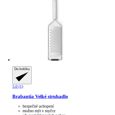
Do košíku
5.0 (1)
Brabantia
Velké struhadlo
bezpečné uchopení
možno mýt v myčce