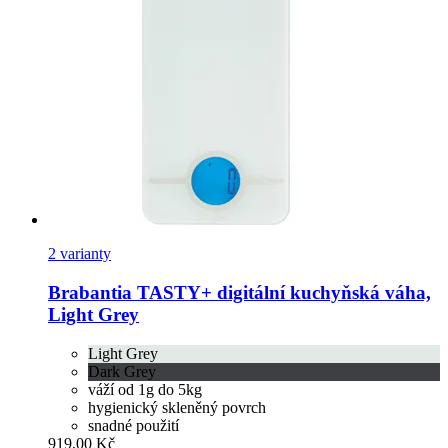
2 varianty
Brabantia
TASTY+ digitální kuchyňská váha,
Light Grey
Light Grey
Dark Grey
váží od 1g do 5kg
hygienický skleněný povrch
snadné použití
919,00 Kč