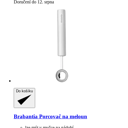
Doručení do 12. srpna
Do košíku
Brabantia
Porcovač na meloun
lze mýt v myčce na nádobí