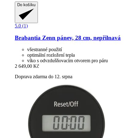
Do košíku
5.0 (1)
Brabantia
Zenn pánev, 28 cm, nepřilnavá
všestranné použití
optimální rozložení tepla
víko s odvzdušňovacím otvorem pro páru
2 649,00 Kč
Doprava zdarma do 12. srpna