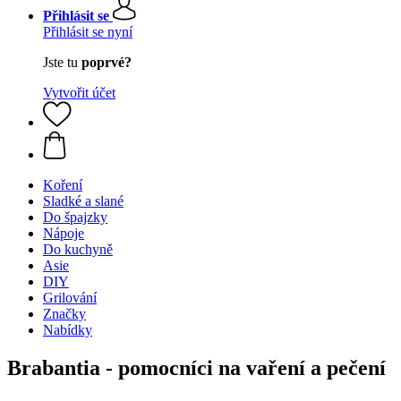
Přihlásit se
Přihlásit se nyní
Jste tu
poprvé?
Vytvořit účet
Koření
Sladké a slané
Do špajzky
Nápoje
Do kuchyně
Asie
DIY
Grilování
Značky
Nabídky
Brabantia - pomocníci na vaření a pečení