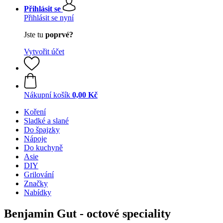
Přihlásit se
Přihlásit se nyní
Jste tu
poprvé?
Vytvořit účet
Nákupní košík
0,00 Kč
Koření
Sladké a slané
Do špajzky
Nápoje
Do kuchyně
Asie
DIY
Grilování
Značky
Nabídky
Benjamin Gut - octové speciality