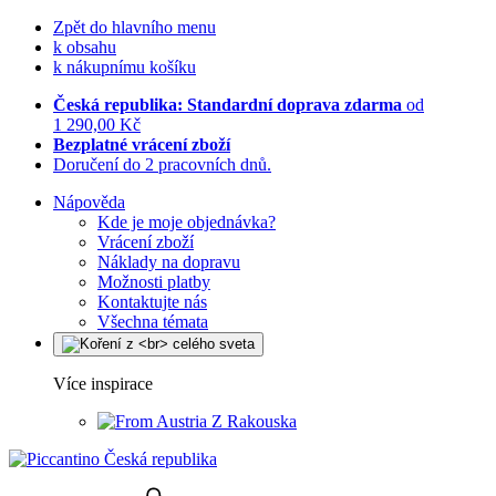
Zpět do hlavního menu
k obsahu
k nákupnímu košíku
Česká republika: Standardní doprava zdarma
od
1 290,00 Kč
Bezplatné vrácení zboží
Doručení do 2 pracovních dnů.
Nápověda
Kde je moje objednávka?
Vrácení zboží
Náklady na dopravu
Možnosti platby
Kontaktujte nás
Všechna témata
Více inspirace
Z Rakouska