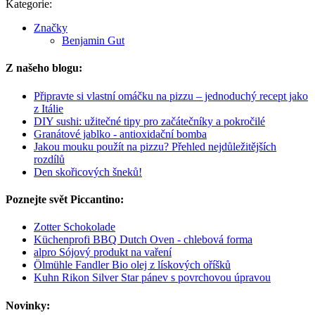
Kategorie:
Značky
Benjamin Gut
Z našeho blogu:
Připravte si vlastní omáčku na pizzu – jednoduchý recept jako
z Itálie
DIY sushi: užitečné tipy pro začátečníky a pokročilé
Granátové jablko - antioxidační bomba
Jakou mouku použít na pizzu? Přehled nejdůležitějších
rozdílů
Den skořicových šneků!
Poznejte svět Piccantino:
Zotter Schokolade
Küchenprofi BBQ Dutch Oven - chlebová forma
alpro Sójový produkt na vaření
Ölmühle Fandler Bio olej z lískových oříšků
Kuhn Rikon Silver Star pánev s povrchovou úpravou
Novinky: