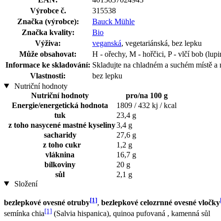
Výrobce č.
315538
Značka (výrobce):
Bauck Mühle
Značka kvality:
Bio
Výživa:
veganská
, vegetariánská, bez lepku
Může obsahovat:
H - ořechy, M - hořčici, P - vlčí bob (lupi
Informace ke skladování:
Skladujte na chladném a suchém místě a 
Vlastnosti:
bez lepku
Nutriční hodnoty
Nutriční hodnoty
pro/na 100 g
Energie/energetická hodnota
1809 / 432 kj / kcal
tuk
23,4 g
z toho nasycené mastné kyseliny
3,4 g
sacharidy
27,6 g
z toho cukr
1,2 g
vláknina
16,7 g
bílkoviny
20 g
sůl
2,1 g
Složení
[1]
bezlepkové ovesné otruby
,
bezlepkové celozrnné ovesné vločky
[1]
semínka chia
(Salvia hispanica), quinoa pufovaná , kamenná sůl