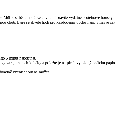
Mühle si během krátké chvíle připravíte vydatné proteinové housky. 
nnou chutí, které se skvěle hodí pro každodenní vychutnání. Směs je z
sto 5 minut nabobtnat.
vytvarujte z nich kuličky a položte je na plech vyložený pečicím papíre
důkladně vychladnout na mřížce.