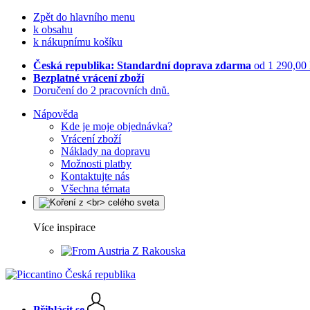
Zpět do hlavního menu
k obsahu
k nákupnímu košíku
Česká republika: Standardní doprava zdarma
od 1 290,00
Bezplatné vrácení zboží
Doručení do 2 pracovních dnů.
Nápověda
Kde je moje objednávka?
Vrácení zboží
Náklady na dopravu
Možnosti platby
Kontaktujte nás
Všechna témata
Více inspirace
Z Rakouska
Přihlásit se