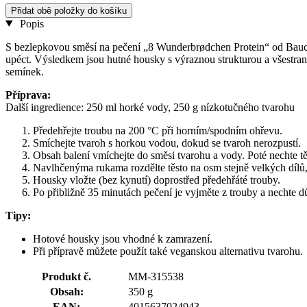
Přidat obě položky do košíku
Popis
S bezlepkovou směsí na pečení „8 Wunderbrødchen Protein“ od Bauck 
upéct. Výsledkem jsou hutné housky s výraznou strukturou a všestra
semínek.
Příprava:
Další ingredience: 250 ml horké vody, 250 g nízkotučného tvarohu
Předehřejte troubu na 200 °C při horním/spodním ohřevu.
Smíchejte tvaroh s horkou vodou, dokud se tvaroh nerozpustí.
Obsah balení vmíchejte do směsi tvarohu a vody. Poté nechte tě
Navlhčenýma rukama rozdělte těsto na osm stejně velkých dílů, 
Housky vložte (bez kynutí) doprostřed předehřáté trouby.
Po přibližně 35 minutách pečení je vyjměte z trouby a nechte 
Tipy:
Hotové housky jsou vhodné k zamrazení.
Při přípravě můžete použít také veganskou alternativu tvarohu.
Produkt č.
MM-315538
Obsah:
350 g
EAN:
4015637024943