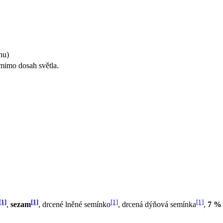
nu)
mimo dosah světla.
[1]
[1]
[1]
[1]
,
sezam
, drcené lněné semínko
, drcená dýňová semínka
,
7 % 