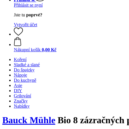
Přihlásit se nyní
Jste tu
poprvé?
Vytvořit účet
Nákupní košík
0,00 Kč
Koření
Sladké a slané
Do špajzky
Nápoje
Do kuchyně
Asie
DIY
Grilování
Značky
Nabídky
Bauck Mühle
Bio 8 zázračných 