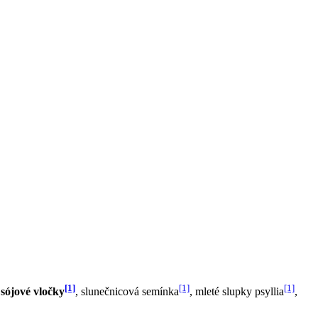
[1]
[1]
[1]
sójové vločky
, slunečnicová semínka
, mleté slupky psyllia
,