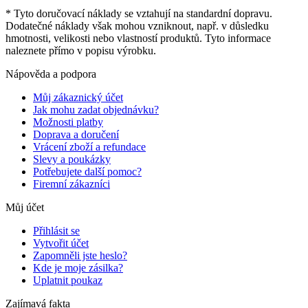
* Tyto doručovací náklady se vztahují na standardní dopravu.
Dodatečné náklady však mohou vzniknout, např. v důsledku
hmotnosti, velikosti nebo vlastností produktů. Tyto informace
naleznete přímo v popisu výrobku.
Nápověda a podpora
Můj zákaznický účet
Jak mohu zadat objednávku?
Možnosti platby
Doprava a doručení
Vrácení zboží a refundace
Slevy a poukázky
Potřebujete další pomoc?
Firemní zákazníci
Můj účet
Přihlásit se
Vytvořit účet
Zapomněli jste heslo?
Kde je moje zásilka?
Uplatnit poukaz
Zajímavá fakta