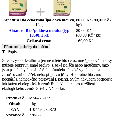
Alnatura Bio celozrnná špaldová mouka,
80,00 Kč
(80,00 Kč /
1 kg
kg)
Alnatura Bio špaldová mouka (typ
80,00 Kč
1050), 1 kg
(80,00 Kč / kg)
Celková cena:
160,00 Kč
Přidat obě položky do košíku
Popis
Z této vysoce kvalitní a jemně mleté bio celozrnné špaldové mouky
můžete připravit slané pečivo, sladké koláče nebo moučníky, jako
jsou palačinky či známé Schupfnudeln. Je také vynikající na
zahušťování omáček nebo přípravu jíšky. Hodnotné bio zrno
pochází z německého pěstování Bioland. Svým nákupem podpoříte
iniciativu ekologických zemědělců Alnatura pro rozšíření
ekologického zemědělství v Německu.
Produkt č.
MM-228472
Obsah:
1 kg
EAN:
4104420236370
Výrobce č.
228472