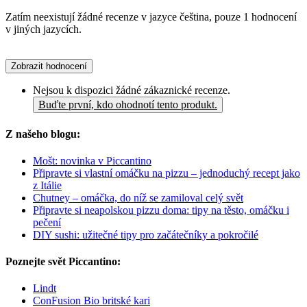
Zatím neexistují žádné recenze v jazyce čeština, pouze 1 hodnocení
v jiných jazycích.
Zobrazit hodnocení
Nejsou k dispozici žádné zákaznické recenze.
Buďte první, kdo ohodnotí tento produkt.
Z našeho blogu:
Mošt: novinka v Piccantino
Připravte si vlastní omáčku na pizzu – jednoduchý recept jako
z Itálie
Chutney – omáčka, do níž se zamiloval celý svět
Připravte si neapolskou pizzu doma: tipy na těsto, omáčku i
pečení
DIY sushi: užitečné tipy pro začátečníky a pokročilé
Poznejte svět Piccantino:
Lindt
ConFusion Bio britské kari