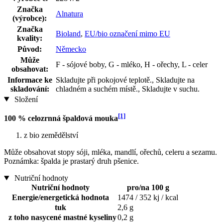
Značka
Alnatura
(výrobce):
Značka
Bioland
,
EU/bio označení mimo EU
kvality:
Původ:
Německo
Může
F - sójové boby, G - mléko, H - ořechy, L - celer
obsahovat:
Informace ke
Skladujte při pokojové teplotě., Skladujte na
skladování:
chladném a suchém místě., Skladujte v suchu.
Složení
[1]
100 % celozrnná špaldová mouka
z bio zemědělství
Může obsahovat stopy sóji, mléka, mandlí, ořechů, celeru a sezamu.
Poznámka: špalda je prastarý druh pšenice.
Nutriční hodnoty
Nutriční hodnoty
pro/na 100 g
Energie/energetická hodnota
1474 / 352 kj / kcal
tuk
2,6 g
z toho nasycené mastné kyseliny
0,2 g