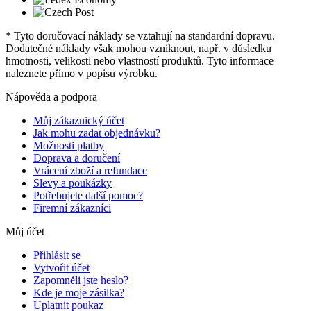
* Tyto doručovací náklady se vztahují na standardní dopravu.
Dodatečné náklady však mohou vzniknout, např. v důsledku
hmotnosti, velikosti nebo vlastností produktů. Tyto informace
naleznete přímo v popisu výrobku.
Nápověda a podpora
Můj zákaznický účet
Jak mohu zadat objednávku?
Možnosti platby
Doprava a doručení
Vrácení zboží a refundace
Slevy a poukázky
Potřebujete další pomoc?
Firemní zákazníci
Můj účet
Přihlásit se
Vytvořit účet
Zapomněli jste heslo?
Kde je moje zásilka?
Uplatnit poukaz