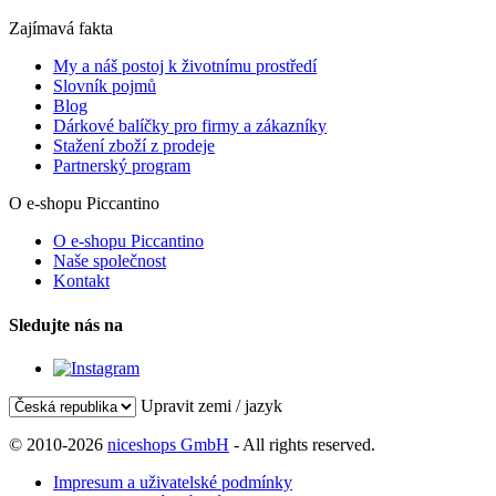
Zajímavá fakta
My a náš postoj k životnímu prostředí
Slovník pojmů
Blog
Dárkové balíčky pro firmy a zákazníky
Stažení zboží z prodeje
Partnerský program
O e-shopu Piccantino
O e-shopu Piccantino
Naše společnost
Kontakt
Sledujte nás na
Upravit zemi / jazyk
© 2010-2026
niceshops GmbH
- All rights reserved.
Impresum a uživatelské podmínky