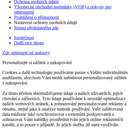
Ochrana osobních údajů
Všeobecné obchodní podmínky (VOP) a pokyny pro
odstoupení
Prohlášení o přístupnosti
Nastavení ochrany osobních údajů
Storno předplatného zde
Společnost
Další nice shops
Zde odstoupit od smlouvy
Personalizujte si zážitek z nakupování
Cookies a další technologie používáme pouze s Vaším individuálním
souhlasem, abychom Vám mohli nabídnout personalizovaný zážitek
z nakupování.
Za tímto účelem shromažďujeme údaje o našich uživatelích, jejich
chování a zařízeních. Tyto údaje používáme k neustálé optimalizaci
našich webových stránek, k zobrazování personalizované reklamy a
obsahu, stejně jako k analýze statistik používání. Vaše zašifrovaná
data můžeme také synchronizovat s externími poskytovateli a
zobrazovat Vám nabídky prostřednictvím jejich online reklamních
kanálů, a to pouze v případě, že jejich služby již sami využíváte.