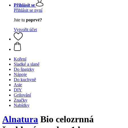
Přihlásit se
Přihlásit se nyní
Jste tu
poprvé?
Vytvořit účet
Koření
Sladké a slané
Do špajzky
Nápoje
Do kuchyně
Asie
DIY
Grilování
Značky
Nabídky
Alnatura
Bio celozrnná