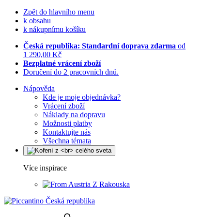
Zpět do hlavního menu
k obsahu
k nákupnímu košíku
Česká republika: Standardní doprava zdarma
od
1 290,00 Kč
Bezplatné vrácení zboží
Doručení do 2 pracovních dnů.
Nápověda
Kde je moje objednávka?
Vrácení zboží
Náklady na dopravu
Možnosti platby
Kontaktujte nás
Všechna témata
Více inspirace
Z Rakouska