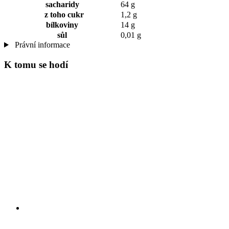
sacharidy
64 g
z toho cukr
1,2 g
bílkoviny
14 g
sůl
0,01 g
Právní informace
K tomu se hodí