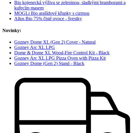
Bio kojenecká výživa se zeleninou, sladkými bramborami a
kuřecím masem
MOGLi Bio arašídové křupky s cizrnou
Allos Bio 75% čisté ovoce - švestky
Novinky:
Gozney Dome XL (Gen 2) Cover - Natural
Gozney Arc XL LPG
Dome & Dome XL Wood-Fire Control Kit - Black
Gozney Arc XL LPG Pizza Oven with Pizza Kit
Gozney Dome (Gen 2) Stand - Black