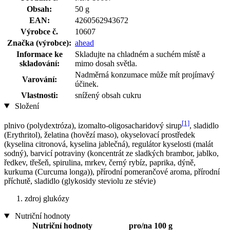
Obsah:
50 g
EAN:
4260562943672
Výrobce č.
10607
Značka (výrobce):
ahead
Informace ke
Skladujte na chladném a suchém místě a
skladování:
mimo dosah světla.
Nadměrná konzumace může mít projímavý
Varování:
účinek.
Vlastnosti:
snížený obsah cukru
Složení
[1]
plnivo (polydextróza), izomalto-oligosacharidový sirup
, sladidlo
(Erythritol), želatina (hovězí maso), okyselovací prostředek
(kyselina citronová, kyselina jablečná), regulátor kyselosti (malát
sodný), barvicí potraviny (koncentrát ze sladkých brambor, jablko,
ředkev, třešeň, spirulina, mrkev, černý rybíz, paprika, dýně,
kurkuma (Curcuma longa)), přírodní pomerančové aroma, přírodní
příchutě, sladidlo (glykosidy steviolu ze stévie)
zdroj glukózy
Nutriční hodnoty
Nutriční hodnoty
pro/na 100 g