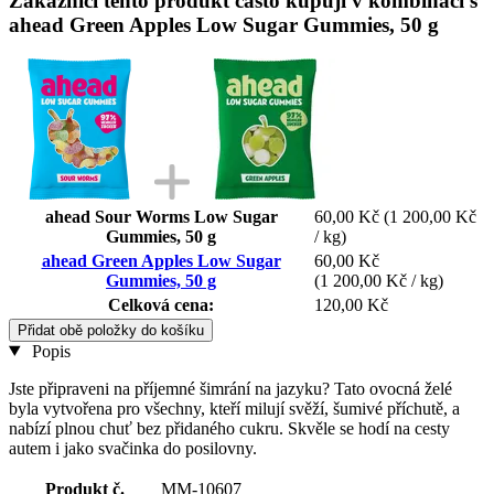
Zákazníci tento produkt často kupují v kombinaci s
ahead Green Apples Low Sugar Gummies, 50 g
ahead Sour Worms Low Sugar
60,00 Kč
(1 200,00 Kč
Gummies, 50 g
/ kg)
ahead Green Apples Low Sugar
60,00 Kč
Gummies, 50 g
(1 200,00 Kč / kg)
Celková cena:
120,00 Kč
Přidat obě položky do košíku
Popis
Jste připraveni na příjemné šimrání na jazyku? Tato ovocná želé
byla vytvořena pro všechny, kteří milují svěží, šumivé příchutě, a
nabízí plnou chuť bez přidaného cukru. Skvěle se hodí na cesty
autem i jako svačinka do posilovny.
Produkt č.
MM-10607