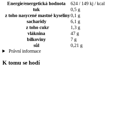
Energie/energetická hodnota
624 / 149 kj / kcal
tuk
0,5 g
z toho nasycené mastné kyseliny
0,1 g
sacharidy
6,1 g
z toho cukr
1,3 g
vláknina
47 g
bílkoviny
7 g
sůl
0,21 g
Právní informace
K tomu se hodí