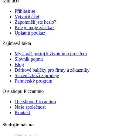
Můj účet
Přihlásit se
Vytvořit účet
Zapomněli jste heslo?
Kde je moje zásilka?
Uplatnit poukaz
Zajímavá fakta
My a náš postoj k životnímu prostředí
Slovník pojmů
Blog
Dárkové balíčky pro firmy a zákazníky
Stažení zboží z prodeje
Partnerský program
O e-shopu Piccantino
O e-shopu Piccantino
Naše společnost
Kontakt
Sledujte nás na