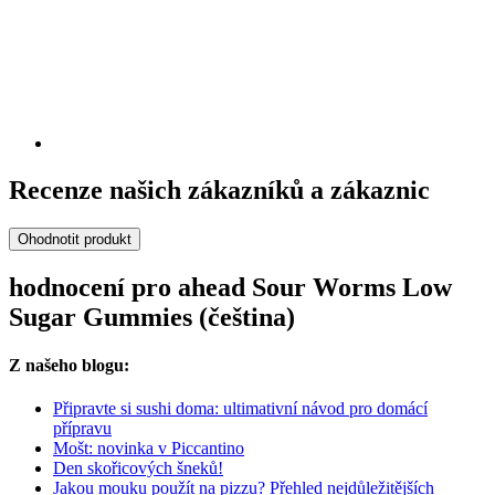
Recenze našich zákazníků a zákaznic
Ohodnotit produkt
hodnocení pro ahead Sour Worms Low
Sugar Gummies (čeština)
Z našeho blogu:
Připravte si sushi doma: ultimativní návod pro domácí
přípravu
Mošt: novinka v Piccantino
Den skořicových šneků!
Jakou mouku použít na pizzu? Přehled nejdůležitějších