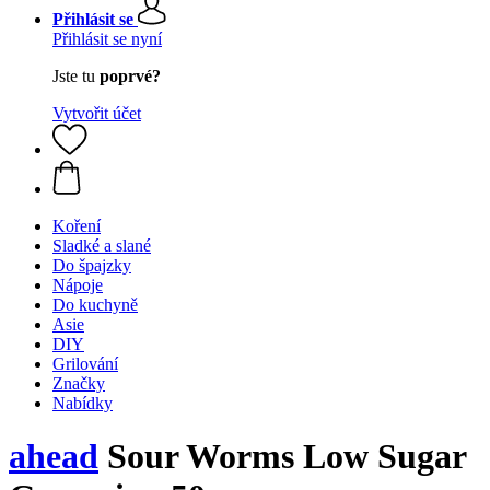
Přihlásit se
Přihlásit se nyní
Jste tu
poprvé?
Vytvořit účet
Koření
Sladké a slané
Do špajzky
Nápoje
Do kuchyně
Asie
DIY
Grilování
Značky
Nabídky
ahead
Sour Worms Low Sugar