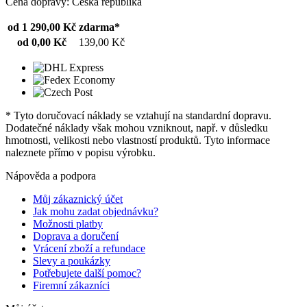
Cena dopravy: Česká republika
od 1 290,00 Kč
zdarma*
od 0,00 Kč
139,00 Kč
* Tyto doručovací náklady se vztahují na standardní dopravu.
Dodatečné náklady však mohou vzniknout, např. v důsledku
hmotnosti, velikosti nebo vlastností produktů. Tyto informace
naleznete přímo v popisu výrobku.
Nápověda a podpora
Můj zákaznický účet
Jak mohu zadat objednávku?
Možnosti platby
Doprava a doručení
Vrácení zboží a refundace
Slevy a poukázky
Potřebujete další pomoc?
Firemní zákazníci