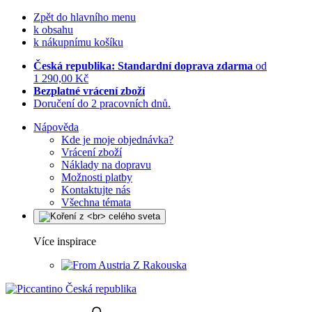
Zpět do hlavního menu
k obsahu
k nákupnímu košíku
Česká republika: Standardní doprava zdarma
od
1 290,00 Kč
Bezplatné vrácení zboží
Doručení do 2 pracovních dnů.
Nápověda
Kde je moje objednávka?
Vrácení zboží
Náklady na dopravu
Možnosti platby
Kontaktujte nás
Všechna témata
Více inspirace
Z Rakouska