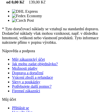
od 0,00 Kč
139,00 Kč
* Tyto doručovací náklady se vztahují na standardní dopravu.
Dodatečné náklady však mohou vzniknout, např. v důsledku
hmotnosti, velikosti nebo vlastností produktů. Tyto informace
naleznete přímo v popisu výrobku.
Nápověda a podpora
Můj zákaznický účet
Jak mohu zadat objednávku?
Možnosti platby
Doprava a doručení
Vrácení zboží a refundace
Slevy a poukázky
Potřebujete další pomoc?
Firemní zákazníci
Můj účet
Přihlásit se