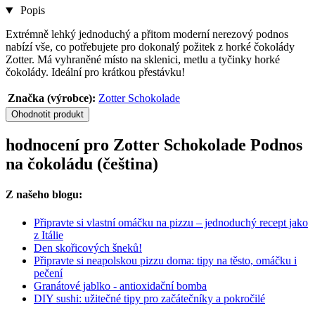
Popis
Extrémně lehký jednoduchý a přitom moderní nerezový podnos
nabízí vše, co potřebujete pro dokonalý požitek z horké čokolády
Zotter. Má vyhraněné místo na sklenici, metlu a tyčinky horké
čokolády. Ideální pro krátkou přestávku!
Značka (výrobce):
Zotter Schokolade
Ohodnotit produkt
hodnocení pro Zotter Schokolade Podnos
na čokoládu (čeština)
Z našeho blogu:
Připravte si vlastní omáčku na pizzu – jednoduchý recept jako
z Itálie
Den skořicových šneků!
Připravte si neapolskou pizzu doma: tipy na těsto, omáčku i
pečení
Granátové jablko - antioxidační bomba
DIY sushi: užitečné tipy pro začátečníky a pokročilé