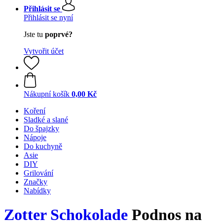
Přihlásit se
Přihlásit se nyní
Jste tu
poprvé?
Vytvořit účet
Nákupní košík
0,00 Kč
Koření
Sladké a slané
Do špajzky
Nápoje
Do kuchyně
Asie
DIY
Grilování
Značky
Nabídky
Zotter Schokolade
Podnos na