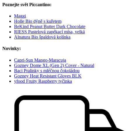
Poznejte svět Piccantino:
Maggi
Holle Bio dýně s kuřetem
BeKind Peanut Butter Dark Chocolate
RIESS Pastelová zapékací mísa, velká
Alnatura Bio špaldová kolínka
Novinky:
Capri-Sun Mango-Maracuja
Gozney Dome XL (Gen 2) Cover - Natural
Baci Pralinky s mléčnou čokoládou
Gozney Heat Resistant Gloves BLK
yfood Fruity Raspberry tyčinka