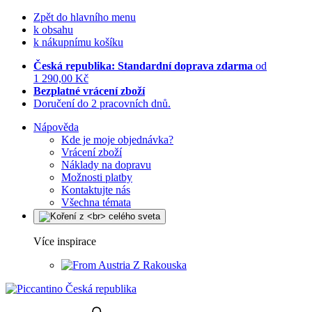
Zpět do hlavního menu
k obsahu
k nákupnímu košíku
Česká republika: Standardní doprava zdarma
od
1 290,00 Kč
Bezplatné vrácení zboží
Doručení do 2 pracovních dnů.
Nápověda
Kde je moje objednávka?
Vrácení zboží
Náklady na dopravu
Možnosti platby
Kontaktujte nás
Všechna témata
Více inspirace
Z Rakouska