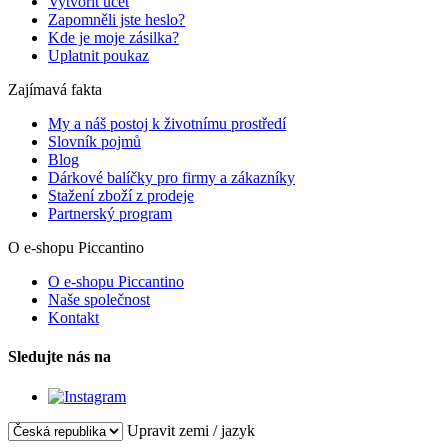
Vytvořit účet
Zapomněli jste heslo?
Kde je moje zásilka?
Uplatnit poukaz
Zajímavá fakta
My a náš postoj k životnímu prostředí
Slovník pojmů
Blog
Dárkové balíčky pro firmy a zákazníky
Stažení zboží z prodeje
Partnerský program
O e-shopu Piccantino
O e-shopu Piccantino
Naše společnost
Kontakt
Sledujte nás na
Upravit zemi / jazyk