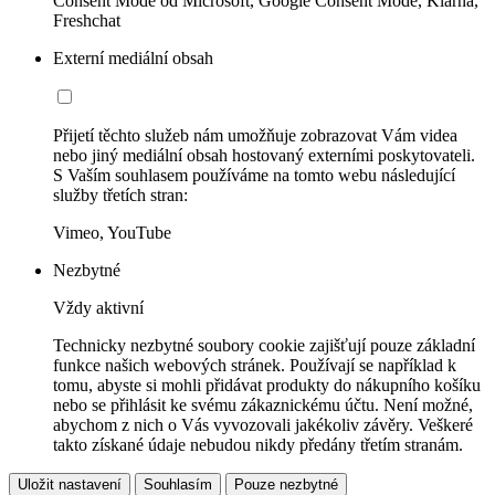
Consent Mode od Microsoft, Google Consent Mode, Klarna,
Freshchat
Externí mediální obsah
Přijetí těchto služeb nám umožňuje zobrazovat Vám videa
nebo jiný mediální obsah hostovaný externími poskytovateli.
S Vaším souhlasem používáme na tomto webu následující
služby třetích stran:
Vimeo, YouTube
Nezbytné
Vždy aktivní
Technicky nezbytné soubory cookie zajišťují pouze základní
funkce našich webových stránek. Používají se například k
tomu, abyste si mohli přidávat produkty do nákupního košíku
nebo se přihlásit ke svému zákaznickému účtu. Není možné,
abychom z nich o Vás vyvozovali jakékoliv závěry. Veškeré
takto získané údaje nebudou nikdy předány třetím stranám.
Uložit nastavení
Souhlasím
Pouze nezbytné