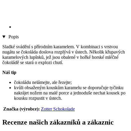
Popis
Sladké svádění s přírodním karamelem. V kombinaci s vrstvou
nugátu se čokoláda doslova rozplývá v ústech. Několik křupavých
karamelových lupínků, jež jsou obalené v hořké horské mléčné
čokoládě se stará o explozi chutí.
Náš tip
čokoládu nelámejte, ale řezejte;
kvůli obsaženým kouskům karamelu se doporučuje tyčinku
nakrájet nožem na malé porce a jednoduše nechat kousek po
kousku rozpustit v ústech.
Značka (výrobce):
Zotter Schokolade
Recenze našich zákazníků a zákaznic