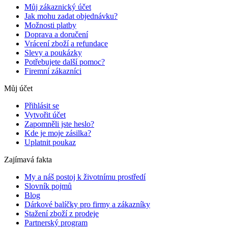
Můj zákaznický účet
Jak mohu zadat objednávku?
Možnosti platby
Doprava a doručení
Vrácení zboží a refundace
Slevy a poukázky
Potřebujete další pomoc?
Firemní zákazníci
Můj účet
Přihlásit se
Vytvořit účet
Zapomněli jste heslo?
Kde je moje zásilka?
Uplatnit poukaz
Zajímavá fakta
My a náš postoj k životnímu prostředí
Slovník pojmů
Blog
Dárkové balíčky pro firmy a zákazníky
Stažení zboží z prodeje
Partnerský program