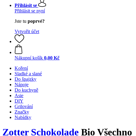
Přihlásit se
Přihlásit se nyní
Jste tu
poprvé?
Vytvořit účet
Nákupní košík
0,00 Kč
Koření
Sladké a slané
Do špajzky
Nápoje
Do kuchyně
Asie
DIY
Grilování
Značky
Nabídky
Zotter Schokolade
Bio Všechno