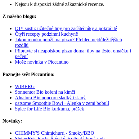
Nejsou k dispozici žádné zákaznické recenze.
Z našeho blogu:
DIY sushi: užitečné tipy pro začátečníky a pokročilé
Čtyři recepty podzimní kuchyně
Jakou mouku použít na pizzu? Přehled nejdůležitějších
rozdílů
Připravte si neapolskou pizzu doma: tipy na těsto, omáčku i
pečení
Mošt: novinka v Piccantino
Poznejte svět Piccantino:
WIBERG
Sonnentor Bio koření na kimči
Alnatura Bio popcorn sladký i slaný
oatsome Smoothie Bowl - Alenka v zemi bobulí
Spice for Life Bio kurkuma, prášek
Novinky:
CHIMMY'S Chimichurri - Smoky/BBQ
SteirerReis Fuchs Štýrské risotto dárková sada