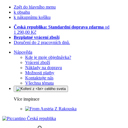
Zpět do hlavního menu
k obsahu
k nákupnímu košíku
Česká republika: Standardní doprava zdarma
od
1 290,00 Kč
Bezplatné vrácení zboží
Doručení do 2 pracovních dnů.
Nápověda
Kde je moje objednávka?
Vrácení zboží
Náklady na dopravu
Možnosti platby
Kontaktujte nás
Všechna témata
Více inspirace
Z Rakouska