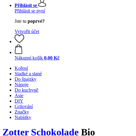
Přihlásit se
Přihlásit se nyní
Jste tu
poprvé?
Vytvořit účet
Nákupní košík
0,00 Kč
Koření
Sladké a slané
Do špajzky
Nápoje
Do kuchyně
Asie
DIY
Grilování
Značky
Nabídky
Zotter Schokolade
Bio