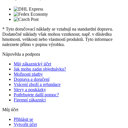
* Tyto doručovací náklady se vztahují na standardní dopravu.
Dodatečné náklady však mohou vzniknout, např. v důsledku
hmotnosti, velikosti nebo vlastností produktů. Tyto informace
naleznete přímo v popisu výrobku.
Nápověda a podpora
Můj zákaznický účet
Jak mohu zadat objednávku?
Možnosti platby
Doprava a doručení
Vrácení zboží a refundace
Slevy a poukázky
Potřebujete další pomoc?
Firemní zákazníci
Můj účet
Přihlásit se
Vytvořit účet