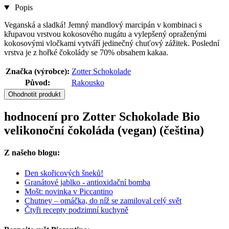
Popis
Veganská a sladká! Jemný mandlový marcipán v kombinaci s
křupavou vrstvou kokosového nugátu a vylepšený opraženými
kokosovými vločkami vytváří jedinečný chuťový zážitek. Poslední
vrstva je z hořké čokolády se 70% obsahem kakaa.
Značka (výrobce):
Zotter Schokolade
Původ:
Rakousko
Ohodnotit produkt
hodnocení pro Zotter Schokolade Bio
velikonoční čokoláda (vegan) (čeština)
Z našeho blogu:
Den skořicových šneků!
Granátové jablko - antioxidační bomba
Mošt: novinka v Piccantino
Chutney – omáčka, do níž se zamiloval celý svět
Čtyři recepty podzimní kuchyně