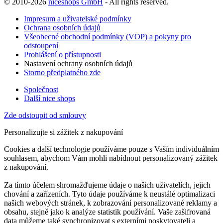
© 2010-2026
niceshops GmbH
- All rights reserved.
Impresum a uživatelské podmínky
Ochrana osobních údajů
Všeobecné obchodní podmínky (VOP) a pokyny pro
odstoupení
Prohlášení o přístupnosti
Nastavení ochrany osobních údajů
Storno předplatného zde
Společnost
Další nice shops
Zde odstoupit od smlouvy
Personalizujte si zážitek z nakupování
Cookies a další technologie používáme pouze s Vaším individuálním
souhlasem, abychom Vám mohli nabídnout personalizovaný zážitek
z nakupování.
Za tímto účelem shromažďujeme údaje o našich uživatelích, jejich
chování a zařízeních. Tyto údaje používáme k neustálé optimalizaci
našich webových stránek, k zobrazování personalizované reklamy a
obsahu, stejně jako k analýze statistik používání. Vaše zašifrovaná
data můžeme také synchronizovat s externími poskytovateli a