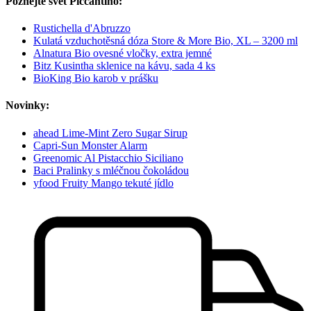
Poznejte svět Piccantino:
Rustichella d'Abruzzo
Kulatá vzduchotěsná dóza Store & More Bio, XL – 3200 ml
Alnatura Bio ovesné vločky, extra jemné
Bitz Kusintha sklenice na kávu, sada 4 ks
BioKing Bio karob v prášku
Novinky:
ahead Lime-Mint Zero Sugar Sirup
Capri-Sun Monster Alarm
Greenomic Al Pistacchio Siciliano
Baci Pralinky s mléčnou čokoládou
yfood Fruity Mango tekuté jídlo