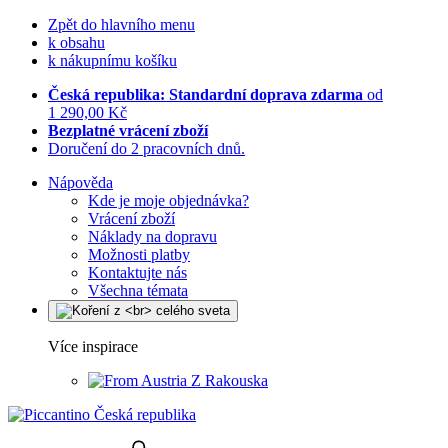
Zpět do hlavního menu
k obsahu
k nákupnímu košíku
Česká republika: Standardní doprava zdarma
od
1 290,00 Kč
Bezplatné vrácení zboží
Doručení do 2 pracovních dnů.
Nápověda
Kde je moje objednávka?
Vrácení zboží
Náklady na dopravu
Možnosti platby
Kontaktujte nás
Všechna témata
Více inspirace
Z Rakouska