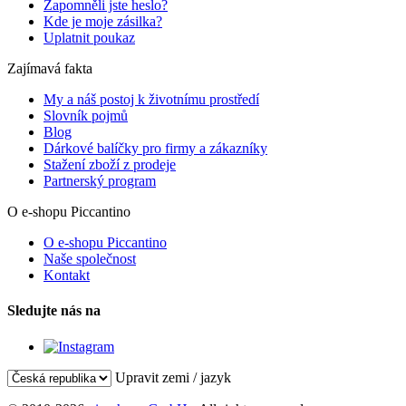
Zapomněli jste heslo?
Kde je moje zásilka?
Uplatnit poukaz
Zajímavá fakta
My a náš postoj k životnímu prostředí
Slovník pojmů
Blog
Dárkové balíčky pro firmy a zákazníky
Stažení zboží z prodeje
Partnerský program
O e-shopu Piccantino
O e-shopu Piccantino
Naše společnost
Kontakt
Sledujte nás na
Upravit zemi / jazyk