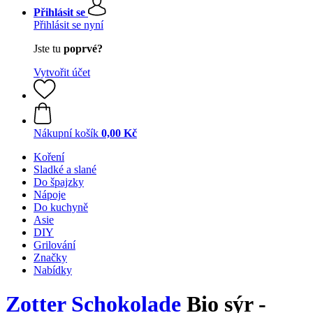
Přihlásit se
Přihlásit se nyní
Jste tu
poprvé?
Vytvořit účet
Nákupní košík
0,00 Kč
Koření
Sladké a slané
Do špajzky
Nápoje
Do kuchyně
Asie
DIY
Grilování
Značky
Nabídky
Zotter Schokolade
Bio sýr -