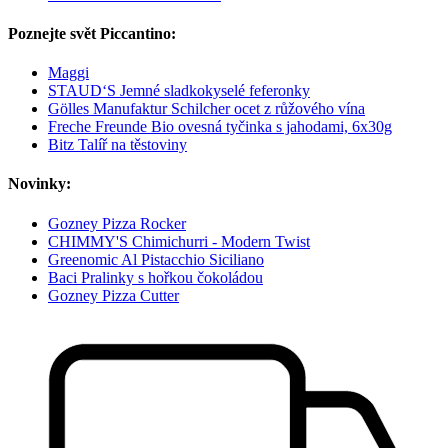
Poznejte svět Piccantino:
Maggi
STAUD‘S Jemné sladkokyselé feferonky
Gölles Manufaktur Schilcher ocet z růžového vína
Freche Freunde Bio ovesná tyčinka s jahodami, 6x30g
Bitz Talíř na těstoviny
Novinky:
Gozney Pizza Rocker
CHIMMY'S Chimichurri - Modern Twist
Greenomic Al Pistacchio Siciliano
Baci Pralinky s hořkou čokoládou
Gozney Pizza Cutter