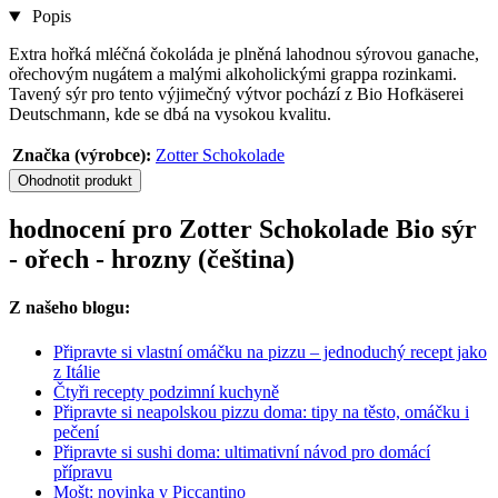
Popis
Extra hořká mléčná čokoláda je plněná lahodnou sýrovou ganache,
ořechovým nugátem a malými alkoholickými grappa rozinkami.
Tavený sýr pro tento výjimečný výtvor pochází z Bio Hofkäserei
Deutschmann, kde se dbá na vysokou kvalitu.
Značka (výrobce):
Zotter Schokolade
Ohodnotit produkt
hodnocení pro Zotter Schokolade Bio sýr
- ořech - hrozny (čeština)
Z našeho blogu:
Připravte si vlastní omáčku na pizzu – jednoduchý recept jako
z Itálie
Čtyři recepty podzimní kuchyně
Připravte si neapolskou pizzu doma: tipy na těsto, omáčku i
pečení
Připravte si sushi doma: ultimativní návod pro domácí
přípravu
Mošt: novinka v Piccantino