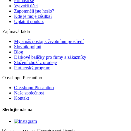
Přihlásit se
Vytvořit účet
Zapomněli jste heslo?
Kde je moje zásilka?
Uplatnit poukaz
Zajímavá fakta
My a náš postoj k životnímu prostředí
Slovník pojmů
Blog
Dárkové balíčky pro firmy a zákazníky
Stažení zboží z prodeje
Partnerský program
O e-shopu Piccantino
O e-shopu Piccantino
Naše společnost
Kontakt
Sledujte nás na