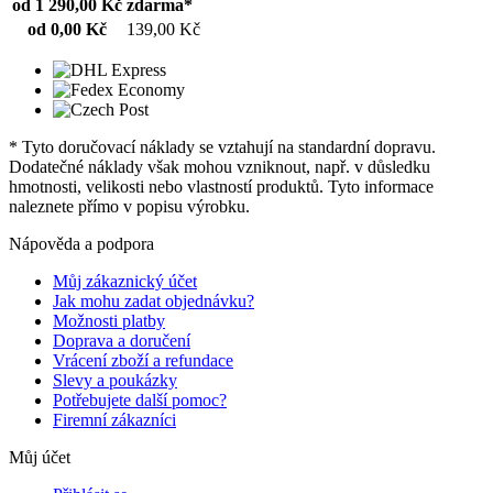
od 1 290,00 Kč
zdarma*
od 0,00 Kč
139,00 Kč
* Tyto doručovací náklady se vztahují na standardní dopravu.
Dodatečné náklady však mohou vzniknout, např. v důsledku
hmotnosti, velikosti nebo vlastností produktů. Tyto informace
naleznete přímo v popisu výrobku.
Nápověda a podpora
Můj zákaznický účet
Jak mohu zadat objednávku?
Možnosti platby
Doprava a doručení
Vrácení zboží a refundace
Slevy a poukázky
Potřebujete další pomoc?
Firemní zákazníci
Můj účet