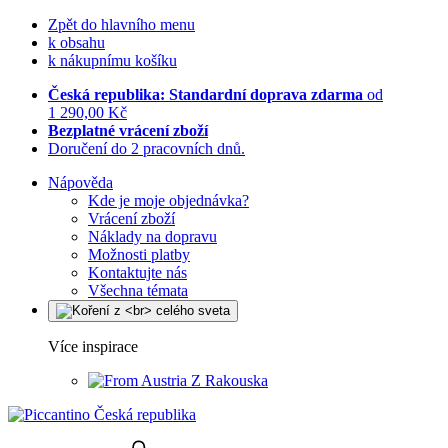
Zpět do hlavního menu
k obsahu
k nákupnímu košíku
Česká republika: Standardní doprava zdarma
od
1 290,00 Kč
Bezplatné vrácení zboží
Doručení do 2 pracovních dnů.
Nápověda
Kde je moje objednávka?
Vrácení zboží
Náklady na dopravu
Možnosti platby
Kontaktujte nás
Všechna témata
Více inspirace
Z Rakouska