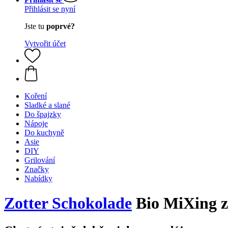
Přihlásit se nyní
Jste tu
poprvé?
Vytvořit účet
Koření
Sladké a slané
Do špajzky
Nápoje
Do kuchyně
Asie
DIY
Grilování
Značky
Nabídky
Zotter Schokolade
Bio MiXing z