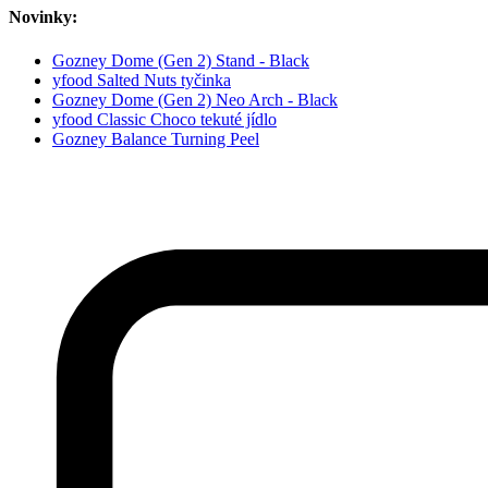
Novinky:
Gozney Dome (Gen 2) Stand - Black
yfood Salted Nuts tyčinka
Gozney Dome (Gen 2) Neo Arch - Black
yfood Classic Choco tekuté jídlo
Gozney Balance Turning Peel