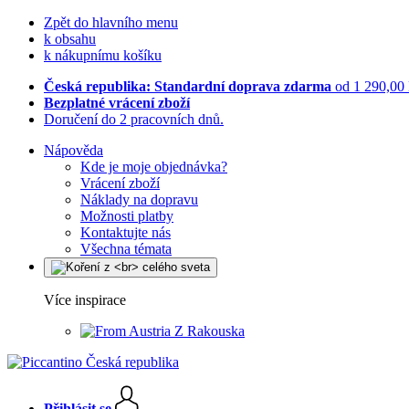
Zpět do hlavního menu
k obsahu
k nákupnímu košíku
Česká republika: Standardní doprava zdarma
od 1 290,00
Bezplatné vrácení zboží
Doručení do 2 pracovních dnů.
Nápověda
Kde je moje objednávka?
Vrácení zboží
Náklady na dopravu
Možnosti platby
Kontaktujte nás
Všechna témata
Více inspirace
Z Rakouska
Přihlásit se