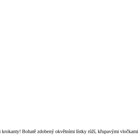
krokanty! Bohatě zdobený okvětními lístky růží, křupavými vločkami 