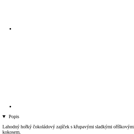
Popis
Lahodný hořký čokoládový zajíček s křupavými sladkými oříškovými 
kokosem.