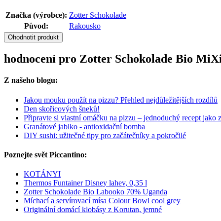
Značka (výrobce):
Zotter Schokolade
Původ:
Rakousko
Ohodnotit produkt
hodnocení pro Zotter Schokolade Bio MiXi
Z našeho blogu:
Jakou mouku použít na pizzu? Přehled nejdůležitějších rozdílů
Den skořicových šneků!
Připravte si vlastní omáčku na pizzu – jednoduchý recept jako z 
Granátové jablko - antioxidační bomba
DIY sushi: užitečné tipy pro začátečníky a pokročilé
Poznejte svět Piccantino:
KOTÁNYI
Thermos Funtainer Disney lahev, 0,35 l
Zotter Schokolade Bio Labooko 70% Uganda
Míchací a servírovací mísa Colour Bowl cool grey
Originální domácí klobásy z Korutan, jemné