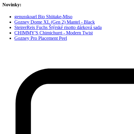
Novinky:
genusskoarl Bio Shiitake-Miso
Gozney Dome XL (Gen 2) Mantel - Black
SteirerReis Fuchs Štýrské risotto dárková sada
CHIMMY'S Chimichurri - Modern Twist
Gozney Pro Placement Peel