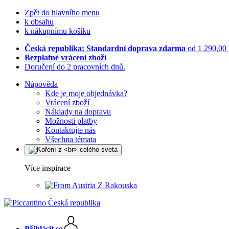
Zpět do hlavního menu
k obsahu
k nákupnímu košíku
Česká republika: Standardní doprava zdarma
od 1 290,00
Bezplatné vrácení zboží
Doručení do 2 pracovních dnů.
Nápověda
Kde je moje objednávka?
Vrácení zboží
Náklady na dopravu
Možnosti platby
Kontaktujte nás
Všechna témata
Více inspirace
Z Rakouska
Přihlásit se