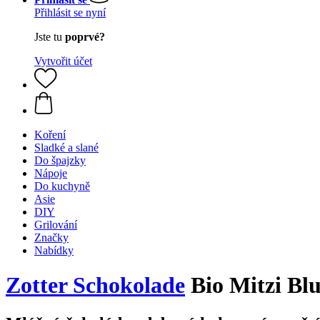
Přihlásit se nyní
Jste tu
poprvé?
Vytvořit účet
Koření
Sladké a slané
Do špajzky
Nápoje
Do kuchyně
Asie
DIY
Grilování
Značky
Nabídky
Zotter Schokolade
Bio Mitzi Blu