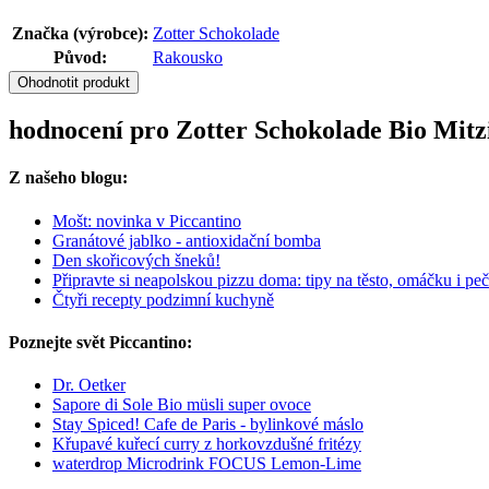
Značka (výrobce):
Zotter Schokolade
Původ:
Rakousko
Ohodnotit produkt
hodnocení pro Zotter Schokolade Bio Mitzi
Z našeho blogu:
Mošt: novinka v Piccantino
Granátové jablko - antioxidační bomba
Den skořicových šneků!
Připravte si neapolskou pizzu doma: tipy na těsto, omáčku i peč
Čtyři recepty podzimní kuchyně
Poznejte svět Piccantino:
Dr. Oetker
Sapore di Sole Bio müsli super ovoce
Stay Spiced! Cafe de Paris - bylinkové máslo
Křupavé kuřecí curry z horkovzdušné fritézy
waterdrop Microdrink FOCUS Lemon-Lime