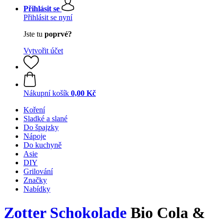
Přihlásit se
Přihlásit se nyní
Jste tu
poprvé?
Vytvořit účet
Nákupní košík
0,00 Kč
Koření
Sladké a slané
Do špajzky
Nápoje
Do kuchyně
Asie
DIY
Grilování
Značky
Nabídky
Zotter Schokolade
Bio Cola &