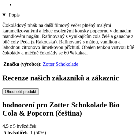
Popis
Čokoládový trhák na další filmový večer plněný malými
karamelizovanými a lehce osolenými kousky popcornu v domácím
mandlovém nugátu. Rafinovaný s vynikajícím cola želé a ganache z
bílé coly Peda (z Rakouska). Rafinovaný s mátou, vanilkou a
lahodnou citronovo-limetkovou příchutí. Obalen tenkou vrstvou bílé
čokolády a mléčné čokolády se 60 % kakaa.
Značka (výrobce):
Zotter Schokolade
Recenze našich zákazníků a zákaznic
Ohodnotit produkt
hodnocení pro Zotter Schokolade Bio
Cola & Popcorn (čeština)
4,5
z 5 hvězdiček
5 hvězdiček
1
(50%)