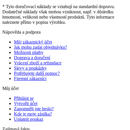
* Tyto doručovací náklady se vztahují na standardní dopravu.
Dodatečné náklady však mohou vzniknout, např. v důsledku
hmotnosti, velikosti nebo vlastností produktů. Tyto informace
naleznete přímo v popisu výrobku.
Nápověda a podpora
Můj zákaznický účet
Jak mohu zadat objednávku?
Možnosti platby
Doprava a doručení
Vrácení zboží a refundace
Slevy a poukázky
Potřebujete další pomoc?
Firemní zákazníci
Můj účet
Přihlásit se
Vytvořit účet
Zapomněli jste heslo?
Kde je moje zásilka?
Uplatnit poukaz
Zajímavá fakta