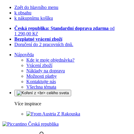
Zpět do hlavního menu
k obsahu
k nákupnímu košíku
Česká republika: Standardní doprava zdarma
od
1 290,00 Kč
Bezplatné vrácení zboží
Doručení do 2 pracovních dnů.
Nápověda
Kde je moje objednávka?
Vrácení zboží
Náklady na dopravu
Možnosti platby
Kontaktujte nás
Všechna témata
Více inspirace
Z Rakouska