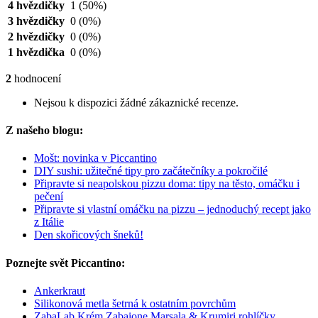
4 hvězdičky
1
(50%)
3 hvězdičky
0
(0%)
2 hvězdičky
0
(0%)
1 hvězdička
0
(0%)
2
hodnocení
Nejsou k dispozici žádné zákaznické recenze.
Z našeho blogu:
Mošt: novinka v Piccantino
DIY sushi: užitečné tipy pro začátečníky a pokročilé
Připravte si neapolskou pizzu doma: tipy na těsto, omáčku i
pečení
Připravte si vlastní omáčku na pizzu – jednoduchý recept jako
z Itálie
Den skořicových šneků!
Poznejte svět Piccantino:
Ankerkraut
Silikonová metla šetrná k ostatním povrchům
ZabaLab Krém Zabaione Marsala & Krumiri rohlíčky