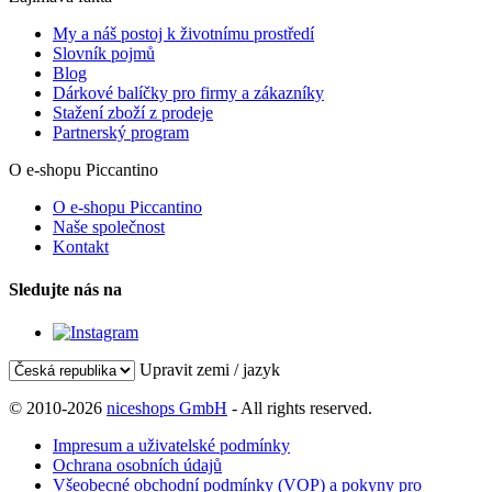
My a náš postoj k životnímu prostředí
Slovník pojmů
Blog
Dárkové balíčky pro firmy a zákazníky
Stažení zboží z prodeje
Partnerský program
O e-shopu Piccantino
O e-shopu Piccantino
Naše společnost
Kontakt
Sledujte nás na
Upravit zemi / jazyk
© 2010-2026
niceshops GmbH
- All rights reserved.
Impresum a uživatelské podmínky
Ochrana osobních údajů
Všeobecné obchodní podmínky (VOP) a pokyny pro