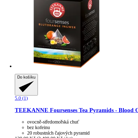
Do košíku
5.0 (1)
TEEKANNE
Foursenses Tea Pyramids -​ Blood 
ovocně-středomořská chuť
bez kofeinu
20 robustních čajových pyramid