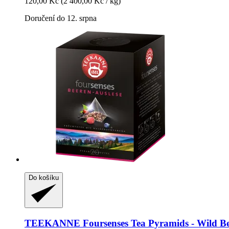
120,00 Kč
(2 400,00 Kč / kg)
Doručení do 12. srpna
Do košíku
TEEKANNE
Foursenses Tea Pyramids -​ Wild Be