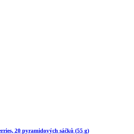
rries, 20 pyramidových sáčků (55 g)