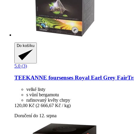
Do košíku
5.0 (3)
TEEKANNE
foursenses Royal Earl Grey FairTr
velké listy
s vůní bergamotu
rafinovaný květy chrpy
120,00 Kč
(2 666,67 Kč / kg)
Doručení do 12. srpna