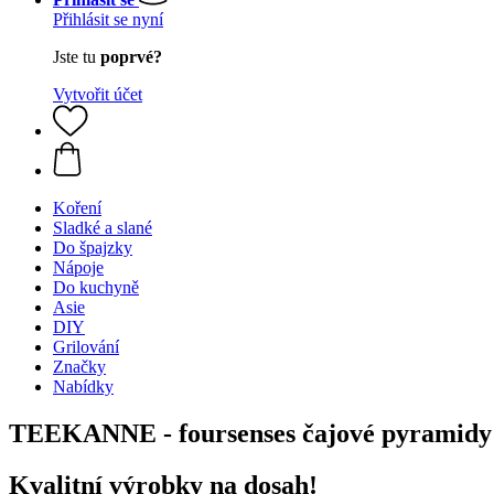
Přihlásit se nyní
Jste tu
poprvé?
Vytvořit účet
Koření
Sladké a slané
Do špajzky
Nápoje
Do kuchyně
Asie
DIY
Grilování
Značky
Nabídky
TEEKANNE - foursenses čajové pyramidy
Kvalitní výrobky na dosah!