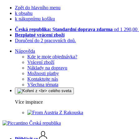
Zpět do hlavního menu
k obsahu
k nákupnímu košíku
Česká republika: Standardní doprava zdarma
od 1 290,00
Bezplatné vrácení zboží
Doručení do 2 pracovních dnů.
Nápověda
Kde je moje objednávka?
Vrácení zboží
Náklady na dopravu
Možnosti platby
Kontaktujte nás
Všechna témata
Více inspirace
Z Rakouska
Přihlásit se