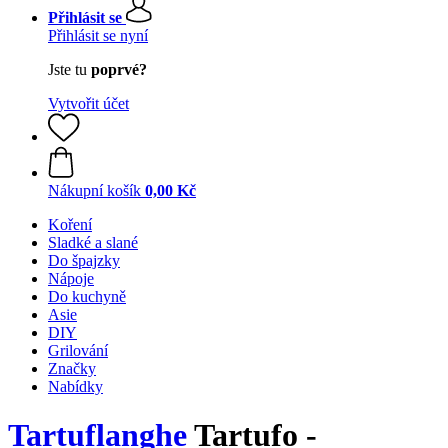
Přihlásit se
Přihlásit se nyní
Jste tu
poprvé?
Vytvořit účet
Nákupní košík
0,00 Kč
Koření
Sladké a slané
Do špajzky
Nápoje
Do kuchyně
Asie
DIY
Grilování
Značky
Nabídky
Tartuflanghe
Tartufo -