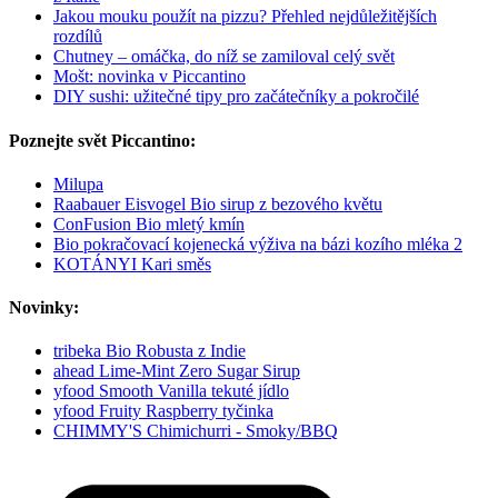
Jakou mouku použít na pizzu? Přehled nejdůležitějších
rozdílů
Chutney – omáčka, do níž se zamiloval celý svět
Mošt: novinka v Piccantino
DIY sushi: užitečné tipy pro začátečníky a pokročilé
Poznejte svět Piccantino:
Milupa
Raabauer Eisvogel Bio sirup z bezového květu
ConFusion Bio mletý kmín
Bio pokračovací kojenecká výživa na bázi kozího mléka 2
KOTÁNYI Kari směs
Novinky:
tribeka Bio Robusta z Indie
ahead Lime-Mint Zero Sugar Sirup
yfood Smooth Vanilla tekuté jídlo
yfood Fruity Raspberry tyčinka
CHIMMY'S Chimichurri - Smoky/BBQ