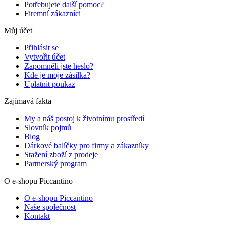
Potřebujete další pomoc?
Firemní zákazníci
Můj účet
Přihlásit se
Vytvořit účet
Zapomněli jste heslo?
Kde je moje zásilka?
Uplatnit poukaz
Zajímavá fakta
My a náš postoj k životnímu prostředí
Slovník pojmů
Blog
Dárkové balíčky pro firmy a zákazníky
Stažení zboží z prodeje
Partnerský program
O e-shopu Piccantino
O e-shopu Piccantino
Naše společnost
Kontakt