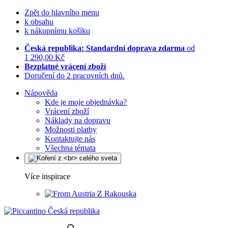
Zpět do hlavního menu
k obsahu
k nákupnímu košíku
Česká republika: Standardní doprava zdarma
od
1 290,00 Kč
Bezplatné vrácení zboží
Doručení do 2 pracovních dnů.
Nápověda
Kde je moje objednávka?
Vrácení zboží
Náklady na dopravu
Možnosti platby
Kontaktujte nás
Všechna témata
Více inspirace
Z Rakouska