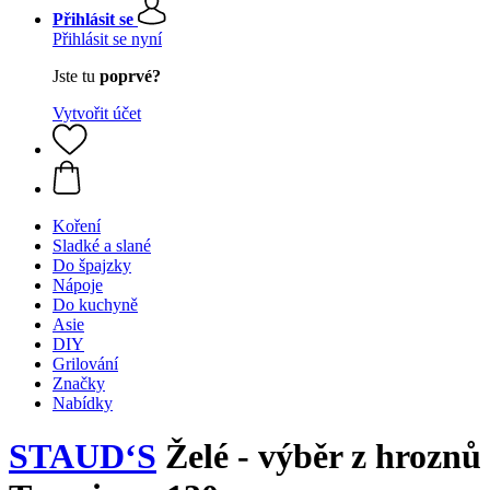
Přihlásit se
Přihlásit se nyní
Jste tu
poprvé?
Vytvořit účet
Koření
Sladké a slané
Do špajzky
Nápoje
Do kuchyně
Asie
DIY
Grilování
Značky
Nabídky
STAUD‘S
Želé - výběr z hroznů