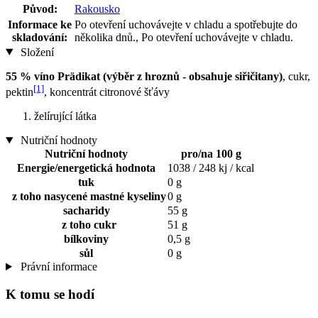
Původ:
Rakousko
Informace ke
Po otevření uchovávejte v chladu a spotřebujte do
skladování:
několika dnů., Po otevření uchovávejte v chladu.
Složení
55 % víno Prädikat (výběr z hroznů - obsahuje siřičitany)
, cukr,
[1]
pektin
, koncentrát citronové šťávy
želírující látka
Nutriční hodnoty
Nutriční hodnoty
pro/na 100 g
Energie/energetická hodnota
1038 / 248 kj / kcal
tuk
0 g
z toho nasycené mastné kyseliny
0 g
sacharidy
55 g
z toho cukr
51 g
bílkoviny
0,5 g
sůl
0 g
Právní informace
K tomu se hodí