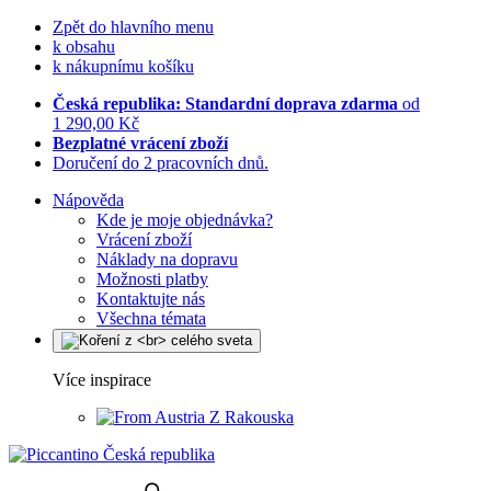
Zpět do hlavního menu
k obsahu
k nákupnímu košíku
Česká republika: Standardní doprava zdarma
od
1 290,00 Kč
Bezplatné vrácení zboží
Doručení do 2 pracovních dnů.
Nápověda
Kde je moje objednávka?
Vrácení zboží
Náklady na dopravu
Možnosti platby
Kontaktujte nás
Všechna témata
Více inspirace
Z Rakouska