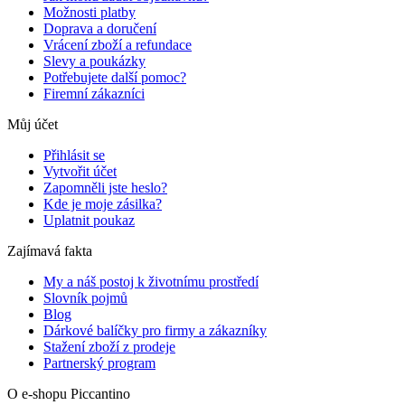
Možnosti platby
Doprava a doručení
Vrácení zboží a refundace
Slevy a poukázky
Potřebujete další pomoc?
Firemní zákazníci
Můj účet
Přihlásit se
Vytvořit účet
Zapomněli jste heslo?
Kde je moje zásilka?
Uplatnit poukaz
Zajímavá fakta
My a náš postoj k životnímu prostředí
Slovník pojmů
Blog
Dárkové balíčky pro firmy a zákazníky
Stažení zboží z prodeje
Partnerský program
O e-shopu Piccantino