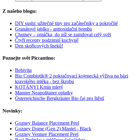
Z našeho blogu:
DIY sushi: užitečné tipy pro začátečníky a pokročilé
Granátové jablko - antioxidační bomba
Chutney – omáčka, do níž se zamiloval celý svět
Čtyři recepty podzimní kuchyně
Den skořicových šneků!
Poznejte svět Piccantino:
Bebivita
Bio Combiotik® 2 pokračovací kojenecká výživa na bázi
kravského mléka - bez škrobu
KOTÁNYI Kmín mletý
Manner Neapolitaner oplatky
Österreichische Bergkräuter Bio čaj pro štěstí
Novinky:
Gozney Balance Placement Peel
Gozney Dome (Gen 2) Mantel - Black
Gozney Venture Placement Peel
Baci Pralinky s mléčnou čokoládou