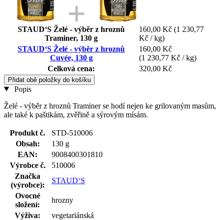
STAUD‘S Želé - výběr z hroznů
160,00 Kč
(1 230,77
Traminer, 130 g
Kč / kg)
STAUD‘S Želé - výběr z hroznů
160,00 Kč
Cuvée, 130 g
(1 230,77 Kč / kg)
Celková cena:
320,00 Kč
Přidat obě položky do košíku
Popis
Želé - výběr z hroznů Traminer se hodí nejen ke grilovaným masům,
ale také k paštikám, zvěřině a sýrovým mísám.
Produkt č.
STD-510006
Obsah:
130 g
EAN:
9008400301810
Výrobce č.
510006
Značka
STAUD‘S
(výrobce):
Ovocné
hrozny
složení:
Výživa:
vegetariánská