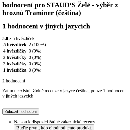
hodnocení pro STAUD‘S Želé - výběr z
hroznů Traminer (čeština)
1 hodnocení v jiných jazycích
5,0
z 5 hvězdiček
5 hvězdiček
2
(100%)
4 hvězdičky
0
(0%)
3 hvězdičky
0
(0%)
2 hvězdičky
0
(0%)
1 hvězdička
0
(0%)
2
hodnocení
Zatím neexistují žádné recenze v jazyce čeština, pouze 1 hodnocení
v jiných jazycích.
Zobrazit hodnocení
Nejsou k dispozici žádné zákaznické recenze.
Buďte první, kdo ohodnotí tento produkt.