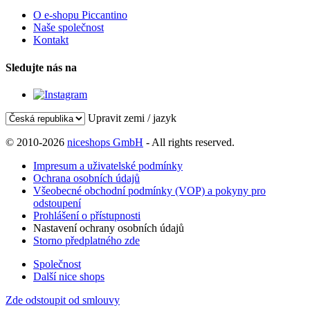
O e-shopu Piccantino
Naše společnost
Kontakt
Sledujte nás na
Upravit zemi / jazyk
© 2010-2026
niceshops GmbH
- All rights reserved.
Impresum a uživatelské podmínky
Ochrana osobních údajů
Všeobecné obchodní podmínky (VOP) a pokyny pro
odstoupení
Prohlášení o přístupnosti
Nastavení ochrany osobních údajů
Storno předplatného zde
Společnost
Další nice shops
Zde odstoupit od smlouvy