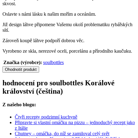
skvost.
Oslavte s námi lásku k našim mořím a oceánům.
Již design láhve připomene Vašemu okolí problematiku rybářských
sítí.
Zároveň koupě láhve podpoří dobrou věc.
Vyrobeno ze skla, nerezové oceli, porcelánu a přírodního kaučuku.
Značka (výrobce):
soulbottles
Ohodnotit produkt
hodnocení pro soulbottles Korálové
království (čeština)
Z našeho blogu:
Čtyři recepty podzimní kuchyně
Připravte si vlastní omáčku na pizzu – jednoduchý recept jako
z Itálie
Chutney – omáčka, do níž se zamiloval celý svět