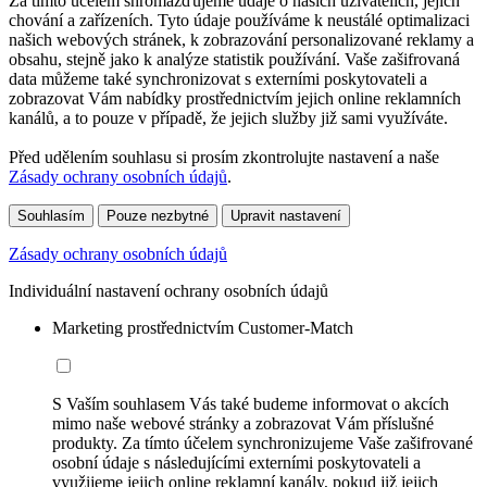
Za tímto účelem shromažďujeme údaje o našich uživatelích, jejich
chování a zařízeních. Tyto údaje používáme k neustálé optimalizaci
našich webových stránek, k zobrazování personalizované reklamy a
obsahu, stejně jako k analýze statistik používání. Vaše zašifrovaná
data můžeme také synchronizovat s externími poskytovateli a
zobrazovat Vám nabídky prostřednictvím jejich online reklamních
kanálů, a to pouze v případě, že jejich služby již sami využíváte.
Před udělením souhlasu si prosím zkontrolujte nastavení a naše
Zásady ochrany osobních údajů
.
Souhlasím
Pouze nezbytné
Upravit nastavení
Zásady ochrany osobních údajů
Individuální nastavení ochrany osobních údajů
Marketing prostřednictvím Customer-Match
S Vaším souhlasem Vás také budeme informovat o akcích
mimo naše webové stránky a zobrazovat Vám příslušné
produkty. Za tímto účelem synchronizujeme Vaše zašifrované
osobní údaje s následujícími externími poskytovateli a
využijeme jejich online reklamní kanály, pokud již jejich