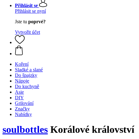
Přihlásit se
Přihlásit se nyní
Jste tu
poprvé?
Vytvořit účet
Koření
Sladké a slané
Do špajzky
Nápoje
Do kuchyně
Asie
DIY
Grilování
Značky
Nabídky
soulbottles
Korálové království