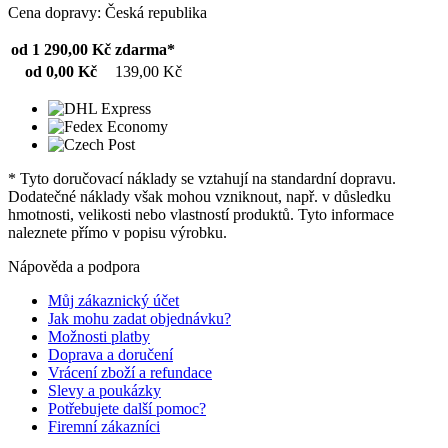
Cena dopravy: Česká republika
od 1 290,00 Kč
zdarma*
od 0,00 Kč
139,00 Kč
* Tyto doručovací náklady se vztahují na standardní dopravu.
Dodatečné náklady však mohou vzniknout, např. v důsledku
hmotnosti, velikosti nebo vlastností produktů. Tyto informace
naleznete přímo v popisu výrobku.
Nápověda a podpora
Můj zákaznický účet
Jak mohu zadat objednávku?
Možnosti platby
Doprava a doručení
Vrácení zboží a refundace
Slevy a poukázky
Potřebujete další pomoc?
Firemní zákazníci