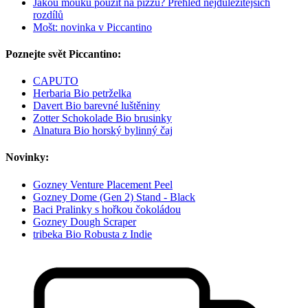
Jakou mouku použít na pizzu? Přehled nejdůležitějších
rozdílů
Mošt: novinka v Piccantino
Poznejte svět Piccantino:
CAPUTO
Herbaria Bio petrželka
Davert Bio barevné luštěniny
Zotter Schokolade Bio brusinky
Alnatura Bio horský bylinný čaj
Novinky:
Gozney Venture Placement Peel
Gozney Dome (Gen 2) Stand - Black
Baci Pralinky s hořkou čokoládou
Gozney Dough Scraper
tribeka Bio Robusta z Indie