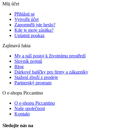
Můj účet
Přihlásit se
Vytvořit účet
Zapomněli jste heslo?
Kde je moje zásilka?
Uplatnit poukaz
Zajímavá fakta
My a náš postoj k životnímu prostředí
Slovník pojmů
Blog
Dárkové balíčky pro firmy a zákazníky
Stažení zboží z prodeje
Partnerský program
O e-shopu Piccantino
O e-shopu Piccantino
Naše společnost
Kontakt
Sledujte nás na