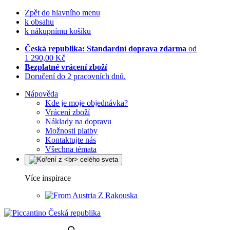
Zpět do hlavního menu
k obsahu
k nákupnímu košíku
Česká republika: Standardní doprava zdarma
od
1 290,00 Kč
Bezplatné vrácení zboží
Doručení do 2 pracovních dnů.
Nápověda
Kde je moje objednávka?
Vrácení zboží
Náklady na dopravu
Možnosti platby
Kontaktujte nás
Všechna témata
Více inspirace
Z Rakouska