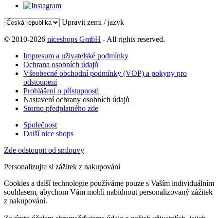
Upravit zemi / jazyk
© 2010-2026
niceshops GmbH
- All rights reserved.
Impresum a uživatelské podmínky
Ochrana osobních údajů
Všeobecné obchodní podmínky (VOP) a pokyny pro
odstoupení
Prohlášení o přístupnosti
Nastavení ochrany osobních údajů
Storno předplatného zde
Společnost
Další nice shops
Zde odstoupit od smlouvy
Personalizujte si zážitek z nakupování
Cookies a další technologie používáme pouze s Vaším individuálním
souhlasem, abychom Vám mohli nabídnout personalizovaný zážitek
z nakupování.