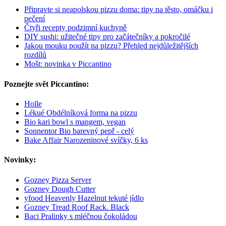
Připravte si neapolskou pizzu doma: tipy na těsto, omáčku i
pečení
Čtyři recepty podzimní kuchyně
DIY sushi: užitečné tipy pro začátečníky a pokročilé
Jakou mouku použít na pizzu? Přehled nejdůležitějších
rozdílů
Mošt: novinka v Piccantino
Poznejte svět Piccantino:
Holle
Lékué Obdélníková forma na pizzu
Bio kari bowl s mangem, vegan
Sonnentor Bio barevný pepř - celý
Bake Affair Narozeninové svíčky, 6 ks
Novinky:
Gozney Pizza Server
Gozney Dough Cutter
yfood Heavenly Hazelnut tekuté jídlo
Gozney Tread Roof Rack. Black
Baci Pralinky s mléčnou čokoládou