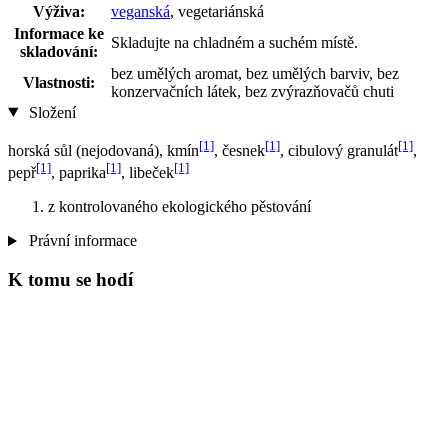
Výživa:
veganská
, vegetariánská
Informace ke
Skladujte na chladném a suchém místě.
skladování:
bez umělých aromat, bez umělých barviv, bez
Vlastnosti:
konzervačních látek, bez zvýrazňovačů chuti
Složení
[1]
[1]
[1]
horská sůl (nejodovaná), kmín
, česnek
, cibulový granulát
,
[1]
[1]
[1]
pepř
, paprika
, libeček
z kontrolovaného ekologického pěstování
Právní informace
K tomu se hodí