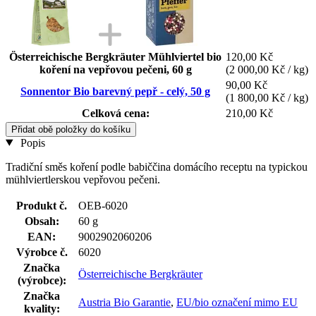
Österreichische Bergkräuter Mühlviertel bio
120,00 Kč
koření na vepřovou pečeni, 60 g
(2 000,00 Kč / kg)
90,00 Kč
Sonnentor Bio barevný pepř - celý, 50 g
(1 800,00 Kč / kg)
Celková cena:
210,00 Kč
Přidat obě položky do košíku
Popis
Tradiční směs koření podle babiččina domácího receptu na typickou
mühlviertlerskou vepřovou pečeni.
Produkt č.
OEB-6020
Obsah:
60 g
EAN:
9002902060206
Výrobce č.
6020
Značka
Österreichische Bergkräuter
(výrobce):
Značka
Austria Bio Garantie
,
EU/bio označení mimo EU
kvality: