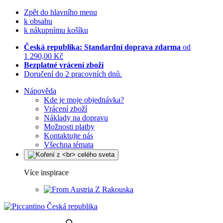
Zpět do hlavního menu
k obsahu
k nákupnímu košíku
Česká republika: Standardní doprava zdarma
od
1 290,00 Kč
Bezplatné vrácení zboží
Doručení do 2 pracovních dnů.
Nápověda
Kde je moje objednávka?
Vrácení zboží
Náklady na dopravu
Možnosti platby
Kontaktujte nás
Všechna témata
Více inspirace
Z Rakouska