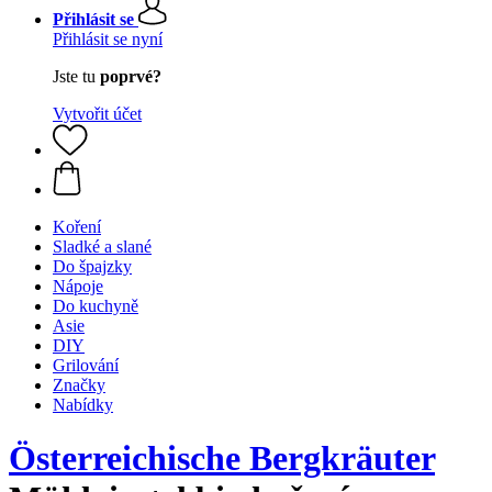
Přihlásit se
Přihlásit se nyní
Jste tu
poprvé?
Vytvořit účet
Koření
Sladké a slané
Do špajzky
Nápoje
Do kuchyně
Asie
DIY
Grilování
Značky
Nabídky
Österreichische Bergkräuter