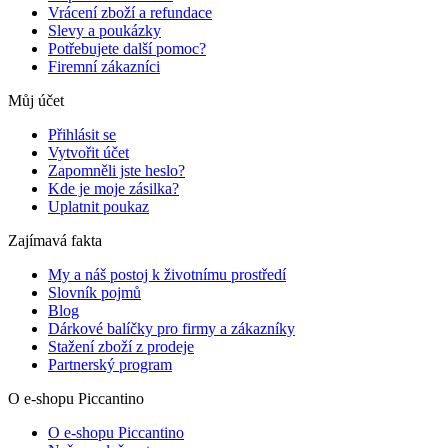
Vrácení zboží a refundace
Slevy a poukázky
Potřebujete další pomoc?
Firemní zákazníci
Můj účet
Přihlásit se
Vytvořit účet
Zapomněli jste heslo?
Kde je moje zásilka?
Uplatnit poukaz
Zajímavá fakta
My a náš postoj k životnímu prostředí
Slovník pojmů
Blog
Dárkové balíčky pro firmy a zákazníky
Stažení zboží z prodeje
Partnerský program
O e-shopu Piccantino
O e-shopu Piccantino