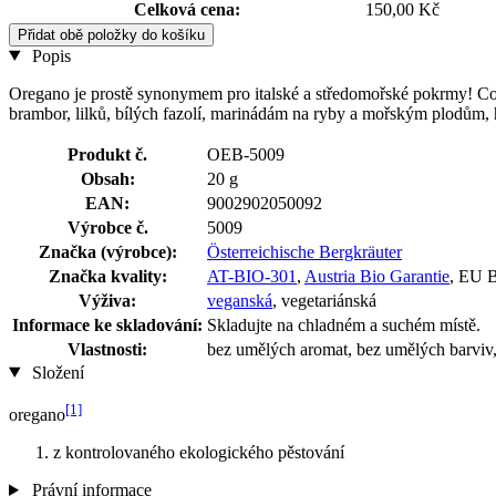
Celková cena:
150,00 Kč
Přidat obě položky do košíku
Popis
Oregano je prostě synonymem pro italské a středomořské pokrmy! Co 
brambor, lilků, bílých fazolí, marinádám na ryby a mořským plodům,
Produkt č.
OEB-5009
Obsah:
20 g
EAN:
9002902050092
Výrobce č.
5009
Značka (výrobce):
Österreichische Bergkräuter
Značka kvality:
AT-BIO-301
,
Austria Bio Garantie
, EU 
Výživa:
veganská
, vegetariánská
Informace ke skladování:
Skladujte na chladném a suchém místě.
Vlastnosti:
bez umělých aromat, bez umělých barviv,
Složení
[1]
oregano
z kontrolovaného ekologického pěstování
Právní informace