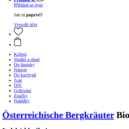
Přihlásit se nyní
Jste tu
poprvé?
Vytvořit účet
Koření
Sladké a slané
Do špajzky
Nápoje
Do kuchyně
Asie
DIY
Grilování
Značky
Nabídky
Österreichische Bergkräuter
Bio