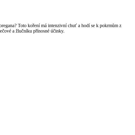
oregana? Toto koření má intenzivní chuť a hodí se k pokrmům z
ečové a žlučníku přínosné účinky.