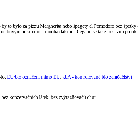
by to bylo za pizzu Margherita nebo špagety al Pomodoro bez špetky 
 houbovým pokrmům a mnoha dalším. Oreganu se také přisuzují protikř
Bio,
EU/bio označení mimo EU
,
kbA - kontrolované bio zemědělství
 bez konzervačních látek, bez zvýrazňovačů chuti