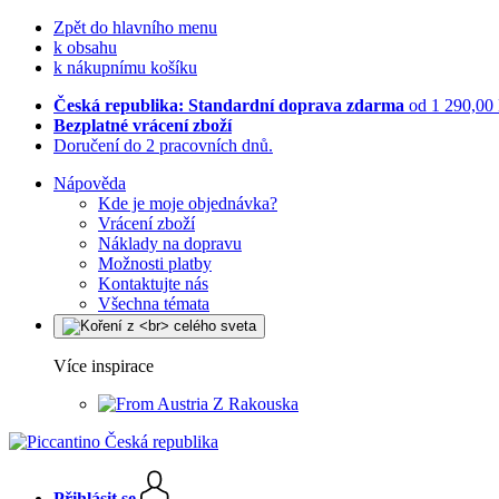
Zpět do hlavního menu
k obsahu
k nákupnímu košíku
Česká republika: Standardní doprava zdarma
od 1 290,00
Bezplatné vrácení zboží
Doručení do 2 pracovních dnů.
Nápověda
Kde je moje objednávka?
Vrácení zboží
Náklady na dopravu
Možnosti platby
Kontaktujte nás
Všechna témata
Více inspirace
Z Rakouska
Přihlásit se