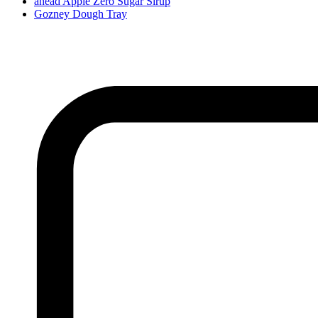
ahead Apple Zero Sugar Sirup
Gozney Dough Tray