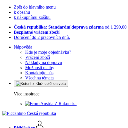
Zpět do hlavního menu
k obsahu
k nákupnímu košíku
Česká republika: Standardní doprava zdarma
od 1 290,00
Bezplatné vrácení zboží
Doručení do 2 pracovních dnů.
Nápověda
Kde je moje objednávka?
Vrácení zboží
Náklady na dopravu
Možnosti platby
Kontaktujte nás
Všechna témata
Více inspirace
Z Rakouska
Přihlásit se