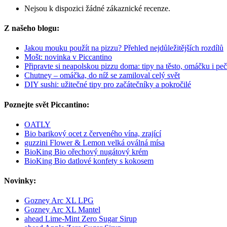
Nejsou k dispozici žádné zákaznické recenze.
Z našeho blogu:
Jakou mouku použít na pizzu? Přehled nejdůležitějších rozdílů
Mošt: novinka v Piccantino
Připravte si neapolskou pizzu doma: tipy na těsto, omáčku i peč
Chutney – omáčka, do níž se zamiloval celý svět
DIY sushi: užitečné tipy pro začátečníky a pokročilé
Poznejte svět Piccantino:
OATLY
Bio barikový ocet z červeného vína, zrající
guzzini Flower & Lemon velká oválná mísa
BioKing Bio ořechový nugátový krém
BioKing Bio datlové konfety s kokosem
Novinky:
Gozney Arc XL LPG
Gozney Arc XL Mantel
ahead Lime-Mint Zero Sugar Sirup