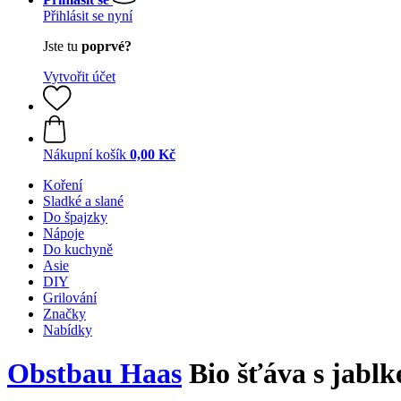
Přihlásit se nyní
Jste tu
poprvé?
Vytvořit účet
Nákupní košík
0,00 Kč
Koření
Sladké a slané
Do špajzky
Nápoje
Do kuchyně
Asie
DIY
Grilování
Značky
Nabídky
Obstbau Haas
Bio šťáva s jabl