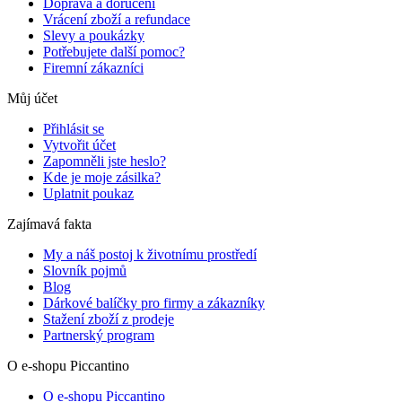
Doprava a doručení
Vrácení zboží a refundace
Slevy a poukázky
Potřebujete další pomoc?
Firemní zákazníci
Můj účet
Přihlásit se
Vytvořit účet
Zapomněli jste heslo?
Kde je moje zásilka?
Uplatnit poukaz
Zajímavá fakta
My a náš postoj k životnímu prostředí
Slovník pojmů
Blog
Dárkové balíčky pro firmy a zákazníky
Stažení zboží z prodeje
Partnerský program
O e-shopu Piccantino
O e-shopu Piccantino