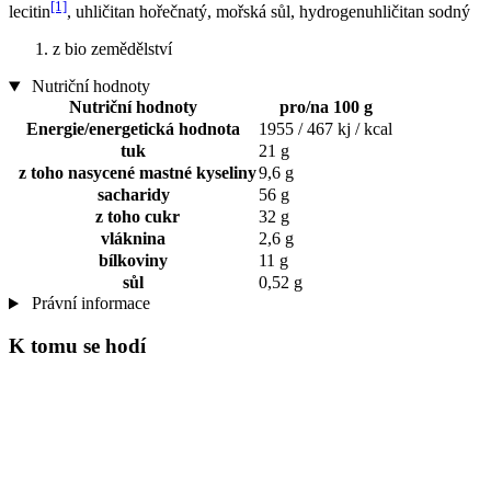
[1]
lecitin
, uhličitan hořečnatý, mořská sůl, hydrogenuhličitan sodný
z bio zemědělství
Nutriční hodnoty
Nutriční hodnoty
pro/na 100 g
Energie/energetická hodnota
1955 / 467 kj / kcal
tuk
21 g
z toho nasycené mastné kyseliny
9,6 g
sacharidy
56 g
z toho cukr
32 g
vláknina
2,6 g
bílkoviny
11 g
sůl
0,52 g
Právní informace
K tomu se hodí