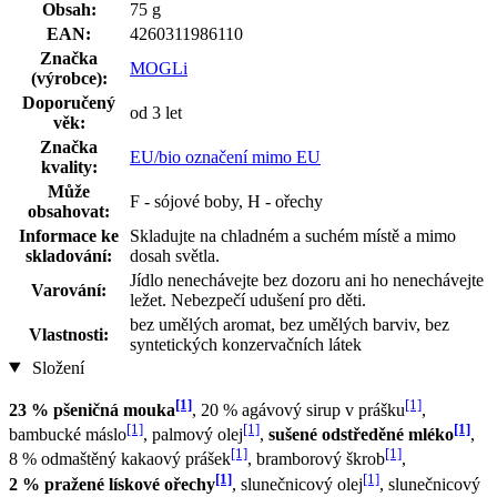
Obsah:
75 g
EAN:
4260311986110
Značka
MOGLi
(výrobce):
Doporučený
od 3 let
věk:
Značka
EU/bio označení mimo EU
kvality:
Může
F - sójové boby, H - ořechy
obsahovat:
Informace ke
Skladujte na chladném a suchém místě a mimo
skladování:
dosah světla.
Jídlo nenechávejte bez dozoru ani ho nenechávejte
Varování:
ležet. Nebezpečí udušení pro děti.
bez umělých aromat, bez umělých barviv, bez
Vlastnosti:
syntetických konzervačních látek
Složení
[1]
[1]
23 % pšeničná mouka
, 20 % agávový sirup v prášku
,
[1]
[1]
[1]
bambucké máslo
, palmový olej
,
sušené odstředěné mléko
,
[1]
[1]
8 % odmaštěný kakaový prášek
, bramborový škrob
,
[1]
[1]
2 % pražené lískové ořechy
, slunečnicový olej
, slunečnicový