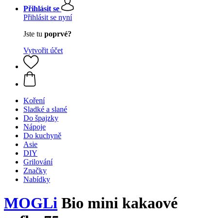
Přihlásit se
Přihlásit se nyní
Jste tu
poprvé?
Vytvořit účet
Koření
Sladké a slané
Do špajzky
Nápoje
Do kuchyně
Asie
DIY
Grilování
Značky
Nabídky
MOGLi
Bio mini kakaové