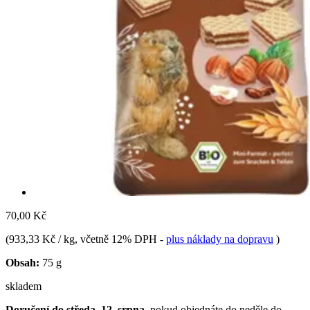
70,00 Kč
(
933,33 Kč / kg
, včetně 12% DPH
-
plus náklady na dopravu
)
Obsah:
75 g
skladem
Doručení do středa, 12. srpna
, pokud objednáte do
neděle do