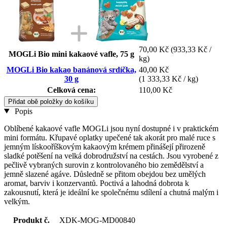
70,00 Kč
(933,33 Kč /
MOGLi Bio mini kakaové vafle, 75 g
kg)
MOGLi Bio kakao banánová srdíčka,
40,00 Kč
30 g
(1 333,33 Kč / kg)
Celková cena:
110,00 Kč
Přidat obě položky do košíku
Popis
Oblíbené kakaové vafle MOGLi jsou nyní dostupné i v praktickém
mini formátu. Křupavé oplatky upečené tak akorát pro malé ruce s
jemným lískooříškovým kakaovým krémem přinášejí přirozeně
sladké potěšení na velká dobrodružství na cestách. Jsou vyrobené z
pečlivě vybraných surovin z kontrolovaného bio zemědělství a
jemně slazené agáve. Důsledně se přitom obejdou bez umělých
aromat, barviv i konzervantů. Poctivá a lahodná dobrota k
zakousnutí, která je ideální ke společnému sdílení a chutná malým i
velkým.
Produkt č.
XDK-MOG-MD00840