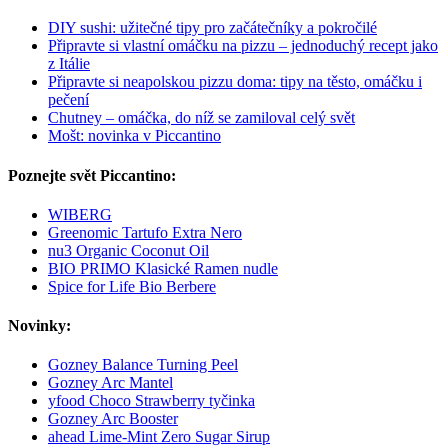
DIY sushi: užitečné tipy pro začátečníky a pokročilé
Připravte si vlastní omáčku na pizzu – jednoduchý recept jako
z Itálie
Připravte si neapolskou pizzu doma: tipy na těsto, omáčku i
pečení
Chutney – omáčka, do níž se zamiloval celý svět
Mošt: novinka v Piccantino
Poznejte svět Piccantino:
WIBERG
Greenomic Tartufo Extra Nero
nu3 Organic Coconut Oil
BIO PRIMO Klasické Ramen nudle
Spice for Life Bio Berbere
Novinky:
Gozney Balance Turning Peel
Gozney Arc Mantel
yfood Choco Strawberry tyčinka
Gozney Arc Booster
ahead Lime-Mint Zero Sugar Sirup