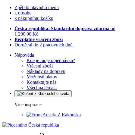
Zpět do hlavního menu
k obsahu
k nákupnímu košíku
Česká republika: Standardní doprava zdarma
od
1 290,00 Kč
Bezplatné vrácení zboží
Doručení do 2 pracovních dnů.
Nápověda
Kde je moje objednávka?
Vrácení zboží
Náklady na dopravu
Možnosti platby
Kontaktujte nás
Všechna témata
Více inspirace
Z Rakouska