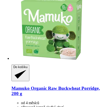
Do košíku
Mamuko
Organic Raw Buckwheat Porridge,
200 g
od 4 měsíců