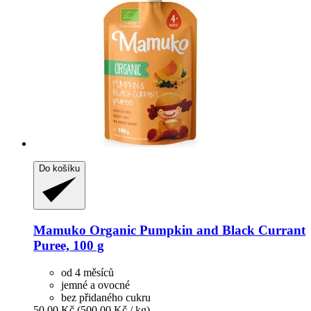
Do košíku
Mamuko
Organic Pumpkin and Black Currant
Puree, 100 g
od 4 měsíců
jemné a ovocné
bez přidaného cukru
50,00 Kč
(500,00 Kč / kg)