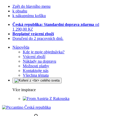
Zpět do hlavního menu
k obsahu
k nákupnímu košíku
Česká republika: Standardní doprava zdarma
od
1 290,00 Kč
Bezplatné vrácení zboží
Doručení do 2 pracovních dnů.
Nápověda
Kde je moje objednávka?
Vrácení zboží
Náklady na dopravu
Možnosti platby
Kontaktujte nás
Všechna témata
Více inspirace
Z Rakouska