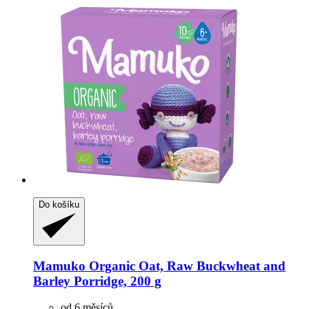
Do košíku
Mamuko
Organic Oat, Raw Buckwheat and
Barley Porridge, 200 g
od 6 měsíců