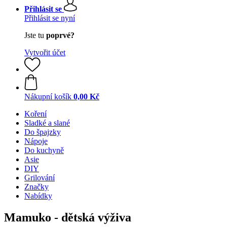
Přihlásit se
Přihlásit se nyní
Jste tu
poprvé?
Vytvořit účet
Nákupní košík
0,00 Kč
Koření
Sladké a slané
Do špajzky
Nápoje
Do kuchyně
Asie
DIY
Grilování
Značky
Nabídky
Mamuko - dětská výživa