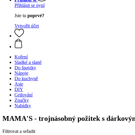
Přihlásit se nyní
Jste tu
poprvé?
Vytvořit účet
Koření
Sladké a slané
Do špajzky
Nápoje
Do kuchyně
Asie
DIY
Grilování
Značky
Nabídky
MAMA'S - trojnásobný požitek s dárkový
Filtrovat a seřadit