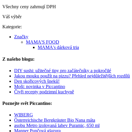
Všechny ceny zahrnují DPH
Váš výběr
Kategorie:
Značky
MAMA'S FOOD
MAMA's dárková tria
Z našeho blogu:
DIY sushi: užitečné tipy pro začátečníky a pokročilé
Jakou mouku použít na pizzu? Přehled nejdůležitějších rozdílů
Den skořicových šneků!
Mošt: novinka v Piccantino
Čtyři recepty podzimní kuchyně
Poznejte svět Piccantino:
WIBERG
Österreichische Bergkräuter Bio Nana máta
asobu Metro izolovaná lahev Puramic, 650 ml
Manner Punčová glazura