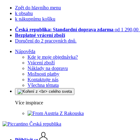
Zpět do hlavního menu
k obsahu
k nákupnímu košíku
Česká republika: Standardní doprava zdarma
od 1 290,00
Bezplatné vrácení zboží
Doručení do 2 pracovních dnů.
Nápověda
Kde je moje objednávka?
Vrácení zboží
Náklady na dopravu
Možnosti platby
Kontaktujte nás
Všechna témata
Více inspirace
Z Rakouska
Přihlásit se