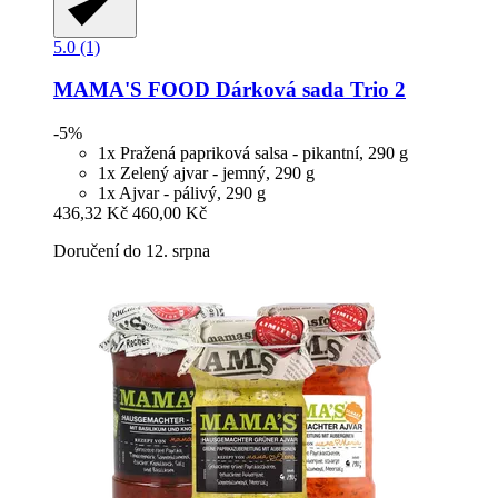
5.0 (1)
MAMA'S FOOD
Dárková sada Trio 2
-5%
1x Pražená papriková salsa - pikantní, 290 g
1x Zelený ajvar - jemný, 290 g
1x Ajvar - pálivý, 290 g
436,32 Kč
460,00 Kč
Doručení do 12. srpna