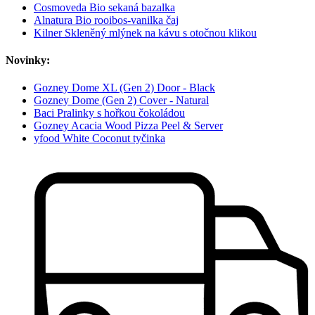
Cosmoveda Bio sekaná bazalka
Alnatura Bio rooibos-vanilka čaj
Kilner Skleněný mlýnek na kávu s otočnou klikou
Novinky:
Gozney Dome XL (Gen 2) Door - Black
Gozney Dome (Gen 2) Cover - Natural
Baci Pralinky s hořkou čokoládou
Gozney Acacia Wood Pizza Peel & Server
yfood White Coconut tyčinka