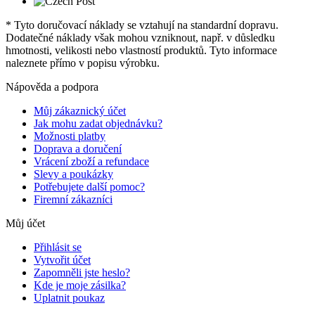
* Tyto doručovací náklady se vztahují na standardní dopravu.
Dodatečné náklady však mohou vzniknout, např. v důsledku
hmotnosti, velikosti nebo vlastností produktů. Tyto informace
naleznete přímo v popisu výrobku.
Nápověda a podpora
Můj zákaznický účet
Jak mohu zadat objednávku?
Možnosti platby
Doprava a doručení
Vrácení zboží a refundace
Slevy a poukázky
Potřebujete další pomoc?
Firemní zákazníci
Můj účet
Přihlásit se
Vytvořit účet
Zapomněli jste heslo?
Kde je moje zásilka?
Uplatnit poukaz