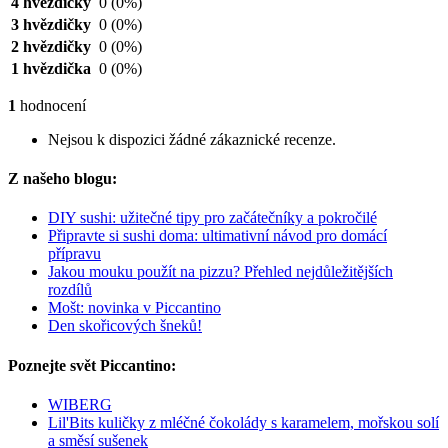
4 hvězdičky
0
(0%)
3 hvězdičky
0
(0%)
2 hvězdičky
0
(0%)
1 hvězdička
0
(0%)
1
hodnocení
Nejsou k dispozici žádné zákaznické recenze.
Z našeho blogu:
DIY sushi: užitečné tipy pro začátečníky a pokročilé
Připravte si sushi doma: ultimativní návod pro domácí
přípravu
Jakou mouku použít na pizzu? Přehled nejdůležitějších
rozdílů
Mošt: novinka v Piccantino
Den skořicových šneků!
Poznejte svět Piccantino:
WIBERG
Lil'Bits kuličky z mléčné čokolády s karamelem, mořskou solí
a směsí sušenek