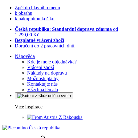
Zpět do hlavního menu
k obsahu
k nákupnímu košíku
Česká republika: Standardní doprava zdarma
od
1 290,00 Kč
Bezplatné vrácení zboží
Doručení do 2 pracovních dnů.
Nápověda
Kde je moje objednávka?
Vrácení zboží
Náklady na dopravu
Možnosti platby
Kontaktujte nás
Všechna témata
Více inspirace
Z Rakouska