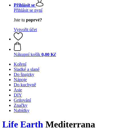
Přihlásit se
Přihlásit se nyní
Jste tu
poprvé?
Vytvořit účet
Nákupní košík
0,00 Kč
Koření
Sladké a slané
Do špajzky
Nápoje
Do kuchyně
Asie
DIY
Grilování
Značky
Nabídky
Life Earth
Mediterrana