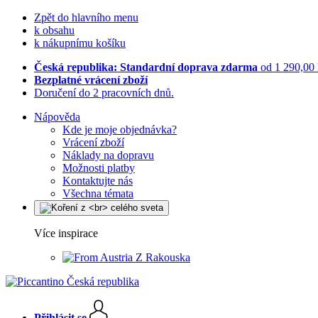
Zpět do hlavního menu
k obsahu
k nákupnímu košíku
Česká republika: Standardní doprava zdarma
od 1 290,00
Bezplatné vrácení zboží
Doručení do 2 pracovních dnů.
Nápověda
Kde je moje objednávka?
Vrácení zboží
Náklady na dopravu
Možnosti platby
Kontaktujte nás
Všechna témata
Více inspirace
Z Rakouska
Přihlásit se