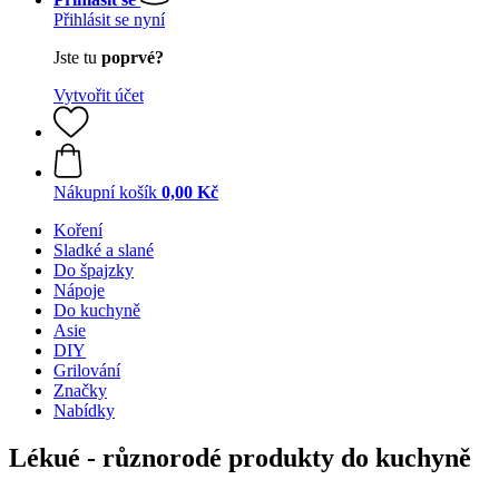
Přihlásit se nyní
Jste tu
poprvé?
Vytvořit účet
Nákupní košík
0,00 Kč
Koření
Sladké a slané
Do špajzky
Nápoje
Do kuchyně
Asie
DIY
Grilování
Značky
Nabídky
Lékué - různorodé produkty do kuchyně