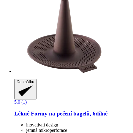
Do košíku
5.0 (1)
Lékué
Formy na pečení bagelů, 6dílné
inovativní design
jemná mikroperforace