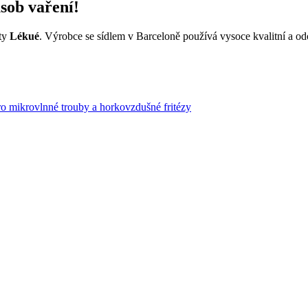
ůsob vaření!
kty
Lékué
. Výrobce se sídlem v Barceloně používá vysoce kvalitní a od
pro mikrovlnné trouby a horkovzdušné fritézy