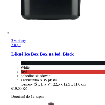
3 varianty
3.0 (1)
Lékué
Ice Box Box na led, Black
Black
White
Red
pohodlné skladování
z robustního ABS plastu
rozměry (Š x H x V): 22,5 x 12,5 x 11,6 cm
619,00 Kč
Doručení do 12. srpna