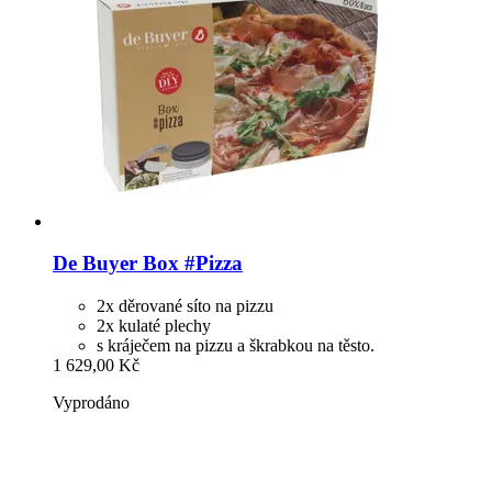
De Buyer
Box #Pizza
2x děrované síto na pizzu
2x kulaté plechy
s kráječem na pizzu a škrabkou na těsto.
1 629,00 Kč
Vyprodáno