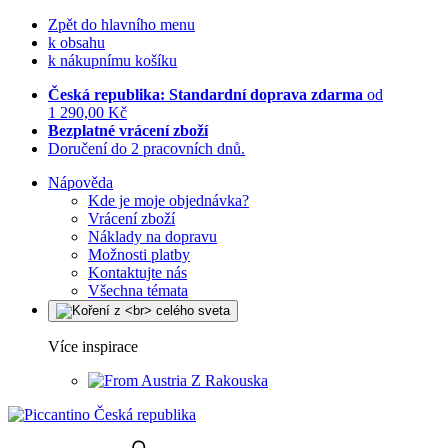
Zpět do hlavního menu
k obsahu
k nákupnímu košíku
Česká republika: Standardní doprava zdarma
od
1 290,00 Kč
Bezplatné vrácení zboží
Doručení do 2 pracovních dnů.
Nápověda
Kde je moje objednávka?
Vrácení zboží
Náklady na dopravu
Možnosti platby
Kontaktujte nás
Všechna témata
Více inspirace
Z Rakouska