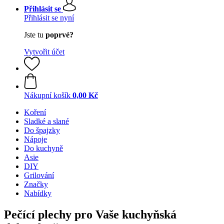
Přihlásit se
Přihlásit se nyní
Jste tu
poprvé?
Vytvořit účet
Nákupní košík
0,00 Kč
Koření
Sladké a slané
Do špajzky
Nápoje
Do kuchyně
Asie
DIY
Grilování
Značky
Nabídky
Pečící plechy pro Vaše kuchyňská