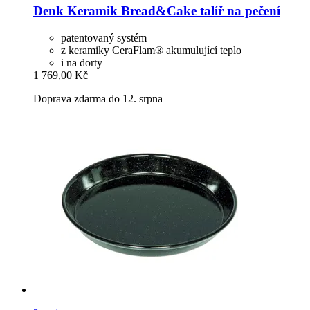
Denk Keramik
Bread&Cake talíř na pečení
patentovaný systém
z keramiky CeraFlam® akumulující teplo
i na dorty
1 769,00 Kč
Doprava zdarma do 12. srpna