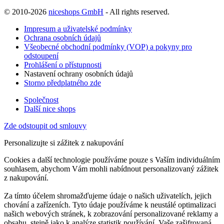
© 2010-2026
niceshops GmbH
- All rights reserved.
Impresum a uživatelské podmínky
Ochrana osobních údajů
Všeobecné obchodní podmínky (VOP) a pokyny pro
odstoupení
Prohlášení o přístupnosti
Nastavení ochrany osobních údajů
Storno předplatného zde
Společnost
Další nice shops
Zde odstoupit od smlouvy
Personalizujte si zážitek z nakupování
Cookies a další technologie používáme pouze s Vaším individuálním
souhlasem, abychom Vám mohli nabídnout personalizovaný zážitek
z nakupování.
Za tímto účelem shromažďujeme údaje o našich uživatelích, jejich
chování a zařízeních. Tyto údaje používáme k neustálé optimalizaci
našich webových stránek, k zobrazování personalizované reklamy a
obsahu, stejně jako k analýze statistik používání. Vaše zašifrovaná