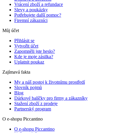
Vrácení zboží a refundace
Slevy a poukázky
Potřebujete další pomoc?
Firemní zákazníci
Můj účet
Přihlásit se
Vytvořit účet
Zapomněli jste heslo?
Kde je moje zásilka?
Uplatnit poukaz
Zajímavá fakta
My a náš postoj k životnímu prostředí
Slovník pojmů
Blog
Dárkové balíčky pro firmy a zákazníky
Stažení zboží z prodeje
Partnerský program
O e-shopu Piccantino
O e-shopu Piccantino