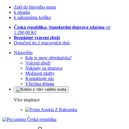
Zpět do hlavního menu
k obsahu
k nákupnímu košíku
Česká republika: Standardní doprava zdarma
od
1 290,00 Kč
Bezplatné vrácení zboží
Doručení do 2 pracovních dnů.
Nápověda
Kde je moje objednávka?
Vrácení zboží
Náklady na dopravu
Možnosti platby
Kontaktujte nás
Všechna témata
Více inspirace
Z Rakouska