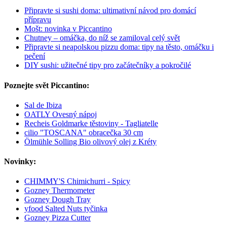
Připravte si sushi doma: ultimativní návod pro domácí
přípravu
Mošt: novinka v Piccantino
Chutney – omáčka, do níž se zamiloval celý svět
Připravte si neapolskou pizzu doma: tipy na těsto, omáčku i
pečení
DIY sushi: užitečné tipy pro začátečníky a pokročilé
Poznejte svět Piccantino:
Sal de Ibiza
OATLY Ovesný nápoj
Recheis Goldmarke těstoviny - Tagliatelle
cilio "TOSCANA" obracečka 30 cm
Ölmühle Solling Bio olivový olej z Kréty
Novinky:
CHIMMY'S Chimichurri - Spicy
Gozney Thermometer
Gozney Dough Tray
yfood Salted Nuts tyčinka
Gozney Pizza Cutter