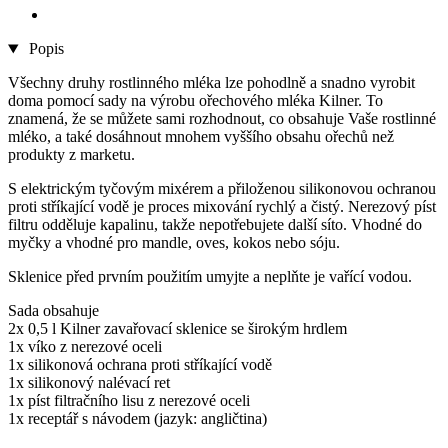
Popis
Všechny druhy rostlinného mléka lze pohodlně a snadno vyrobit
doma pomocí sady na výrobu ořechového mléka Kilner. To
znamená, že se můžete sami rozhodnout, co obsahuje Vaše rostlinné
mléko, a také dosáhnout mnohem vyššího obsahu ořechů než
produkty z marketu.
S elektrickým tyčovým mixérem a přiloženou silikonovou ochranou
proti stříkající vodě je proces mixování rychlý a čistý. Nerezový píst
filtru odděluje kapalinu, takže nepotřebujete další síto. Vhodné do
myčky a vhodné pro mandle, oves, kokos nebo sóju.
Sklenice před prvním použitím umyjte a neplňte je vařící vodou.
Sada obsahuje
2x 0,5 l Kilner zavařovací sklenice se širokým hrdlem
1x víko z nerezové oceli
1x silikonová ochrana proti stříkající vodě
1x silikonový nalévací ret
1x píst filtračního lisu z nerezové oceli
1x receptář s návodem (jazyk: angličtina)