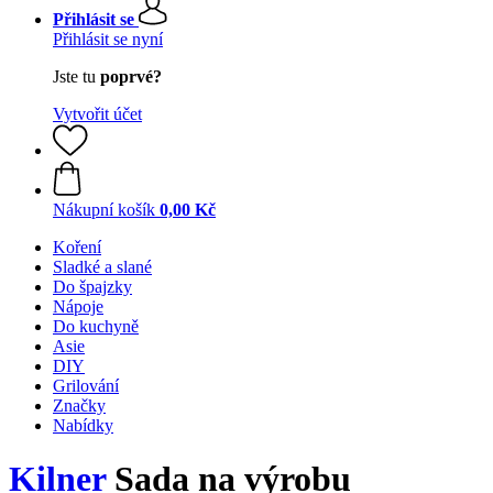
Přihlásit se
Přihlásit se nyní
Jste tu
poprvé?
Vytvořit účet
Nákupní košík
0,00 Kč
Koření
Sladké a slané
Do špajzky
Nápoje
Do kuchyně
Asie
DIY
Grilování
Značky
Nabídky
Kilner
Sada na výrobu